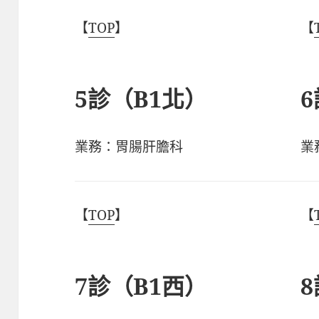
【
TOP
】
【
5診（B1北）
業務：胃腸肝膽科
業
【
TOP
】
【
7診（B1西）