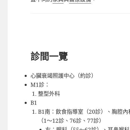
診間一覽
心臟衰竭照護中心（約診）
M1診：
整型外科
B1
B1南：飲食指導室（20診）、胸腔內
（1～12診、76診、77診）
右：眼科（55～62診）、耳鼻喉科