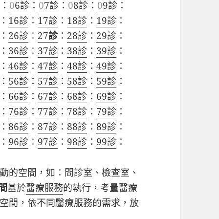
診
：
0
6診
：
0
7診
：
0
8診
：
0
9診
：
：
16診
：
17診
：
18診
：
19診
：
：
26診
：
27
診
：
28診
：
29診
：
：
36診
：
37診
：
38診
：
39診
：
：
46診
：
47診
：
48診
：
49診
：
：
56診
：
57診
：
58診
：
59診
：
：
66診
：
67診
：
68診
：
69診
：
：
76診
：
77診
：
78診
：
79診
：
：
86診
：
87診
：
88診
：
89診
：
：
96診
：
97診
：
98診
：
99診
：
動的空間，如：問診室、檢查室、
間
基於
醫療服務
的執行，考量醫療
空間，依不同醫療服務的需求，放