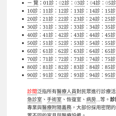
ㄧ 覽
：
01診
：
0
2診
：
0
3診
：
0
4診
：
0
5
10診
：
11診
：
12診
：
13診
：
14診
：
15診
20診
：
21診
：
22診
：
23診
：
24診
：
25診
30診
：
31診
：
32診
：
33診
：
34診
：
35診
40診
：
41診
：
42診
：
43診
：
44診
：
45診
50診
：
51診
：
52診
：
53診
：
54診
：
55診
60診
：
61診
：
62診
：
63診
：
64診
：
65診
70診
：
71診
：
72診
：
73診
：
74診
：
75診
80診
：
81診
：
82診
：
83診
：
84診
：
85診
90診
：
91診
：
92診
：
93診
：
94診
：
95診
診間
泛指所有
醫療人員
對民眾進行診療活
急診室
、
手術室
、恢復室、
病房
…等。
診
專業與
醫療附隨義務
，大部份採用密閉的
置不同的
家具
與
醫療設備
。