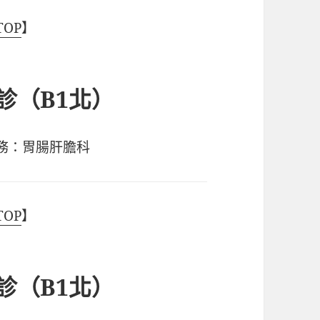
TOP
】
6診（B1北）
務：胃腸肝膽科
TOP
】
8診（B1北）