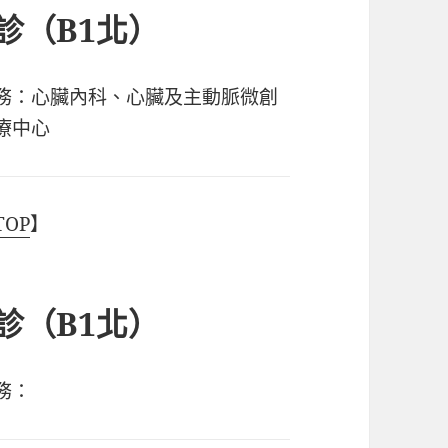
2診（B1北）
務：心臟內科、心臟及主動脈微創
療中心
TOP
】
4診（B1北）
務：