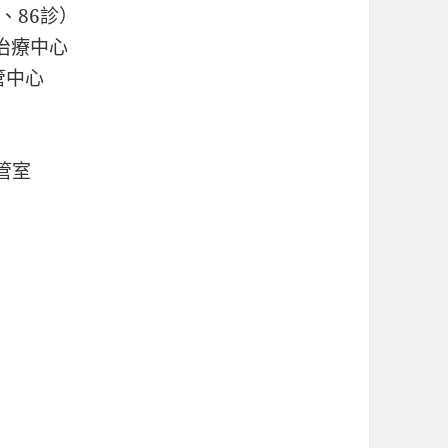
、86診）
治療中心
管中心
導管室