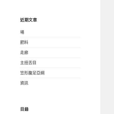
關
鍵
字:
近期文章
場
肥料
走廊
主扭舌目
笠形腹足亞綱
資訊
目錄