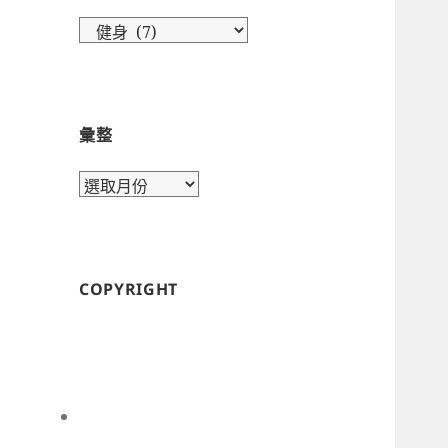
目
錄
彙整
彙
整
COPYRIGHT