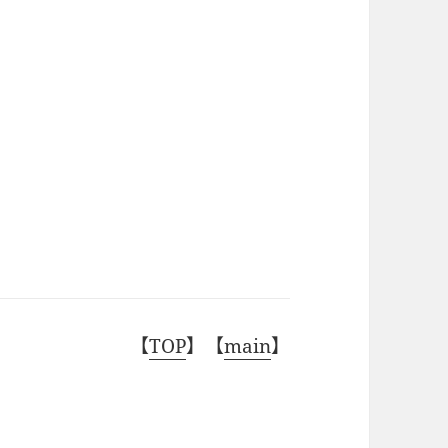
【
TOP
】【
main
】