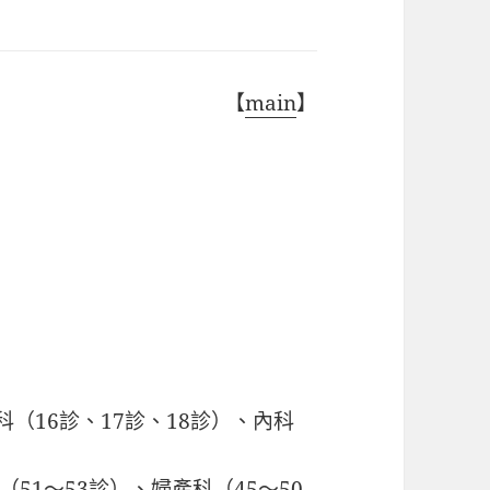
【
main
】
科（16診、17診、18診）、內科
（51～53診）、婦產科（45～50