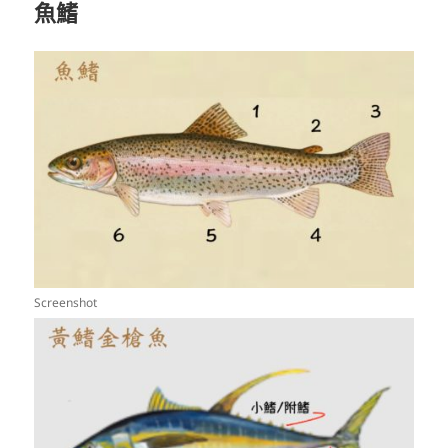
魚鰭
Screenshot