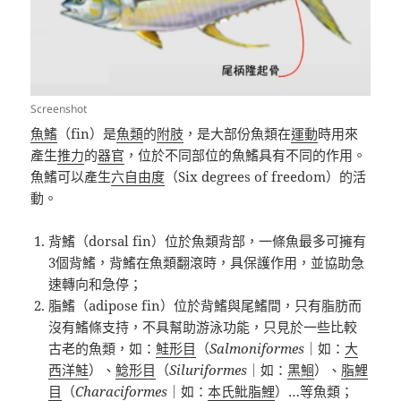
Screenshot
魚鰭
（
fin
）是
魚類
的
附肢
，是大部份魚類在
運動
時用來
產生
推力
的
器官
，位於不同部位的魚鰭具有不同的作用。
魚鰭可以產生
六自由度
（
Six degrees of freedom
）的活
動。
背鰭（
dorsal fin
）位於魚類背部，一條魚最多可擁有
3
個背鰭，背鰭在魚類翻滾時，具保護作用，並協助急
速轉向和急停；
脂鰭（
adipose fin
）位於背鰭與尾鰭間，只有脂肪而
沒有鰭條支持，不具幫助游泳功能，只見於一些比較
古老的魚類，如：
鮭形目
（
Salmoniformes
｜如：
大
西洋鮭
）、
鯰形目
（
Siluriformes
｜如：
黑鮰
）、
脂鯉
目
（
Characiformes
｜如：
本氏
魮脂鯉
）
…
等魚類；