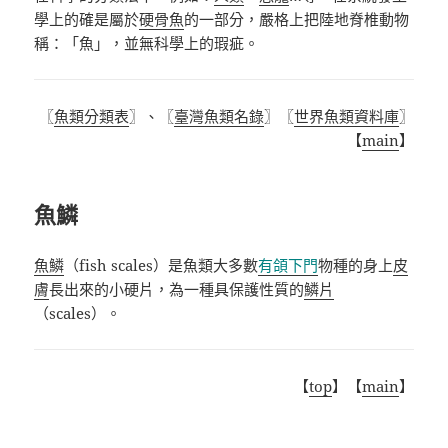
學上的確是屬於
硬骨魚
的一部分，嚴格上把陸地脊椎動物
稱：「魚」，並無科學上的瑕疵。
〖
魚類分類表
〗、〖
臺灣魚類名錄
〗〖
世界魚類資料庫
〗
【
main
】
魚鱗
魚鱗
（
fish scales
）是魚類大多數
有頜下門
物種的身上
皮
膚
長出來的小硬片，為一種具保護性質的
鱗片
（
scales
）。
【
top
】【
main
】