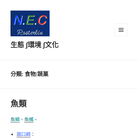
選單及
生態 ∫環境 ∫文化
小工具
分類:
食物/蔬菓
魚類
魚鱗
、
魚鰭
、
圓口綱
：