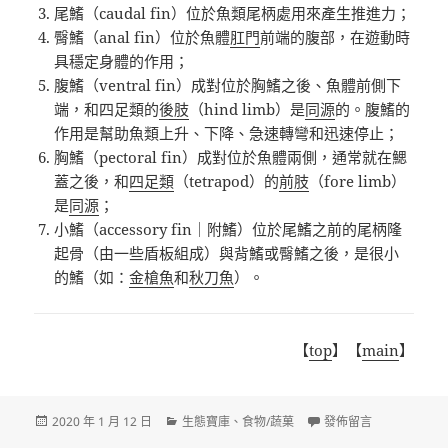
尾鰭（
caudal fin
）位於魚類尾柄處用來產生推進力；
臀鰭（
anal fin
）位於魚體
肛門
前端的腹部，在遊動時
具穩定身體的作用；
腹鰭（
ventral fin
）成對位於胸鰭之後、魚體前側下
端，和四足類的
後肢
（
hind limb
）是
同源
的。腹鰭的
作用是幫助魚類上升、下降、急速轉彎和迅速停止；
胸鰭（
pectoral fin
）成對位於魚體兩側，通常就在鰓
蓋之後，和
四足類
（
tetrapod
）的
前肢
（
fore limb
）
是
同源
；
小鰭（
accessory fin
｜附鰭）位於尾鰭之前的尾柄隆
起骨（由一些盾板組成）與背鰭或臀鰭之後，是很小
的鰭（如：
金槍魚
和
秋刀魚
）。
【
top
】【
main
】
發
分
在〈魚類〉
2020 年 1 月 12 日
生態寶庫
、
食物/蔬菓
發佈留言
佈
類