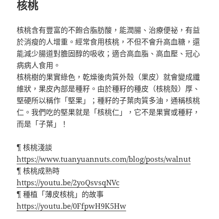
核桃
核桃含有豐富的不飽合脂肪酸，能潤腸、治療便祕，有益
於消瘦的人增重。經常食用核桃，不但不會升高血糖，還
能減少腸道對膽固醇的吸收；適合高血脂、高血壓、冠心
病病人食用。
核桃樹的果實綠色，乾燥後肉質外殼（果皮）就會變成纖
維狀，果皮內部是種籽。由於種籽的種皮（核桃殼）厚、
堅硬所以稱作「堅果」；種籽的子葉肉質多油，通稱核桃
仁。我們吃的堅果就是「核桃仁」，它不是果實或種籽，
而是「子葉」！
¶ 核桃淺談
https://www.tuanyuannuts.com/blog/posts/walnut
¶ 核桃成熟時
https://youtu.be/2yoQsvsqNVc
¶ 種植「薄皮核桃」的故事
https://youtu.be/0FfpwH9K5Hw