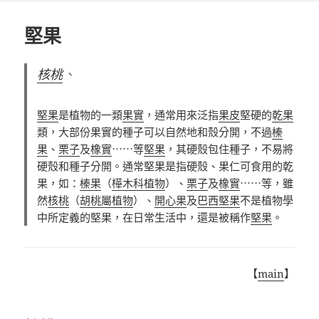
日
期:
堅果
核桃
、
堅果
是植物的一類
果實
，通常用來泛指
果皮
堅硬的
乾果
類，大部份果實的種子可以自然地和殼分開，不過
榛
果
、
栗子
及
橡實
⋯⋯等
堅果
，其硬殼包住種子，不易將
硬殼和種子分開。通常堅果是指硬殼、果仁可食用的乾
果，如：
榛果
（
樺木科植物
）、
栗子
及
橡實
⋯⋯等，雖
然
核桃
（
胡桃屬植物
）、
開心果
及
巴西堅果
不是植物學
中所定義的堅果，在日常生活中，還是被稱作
堅果
。
【
main
】