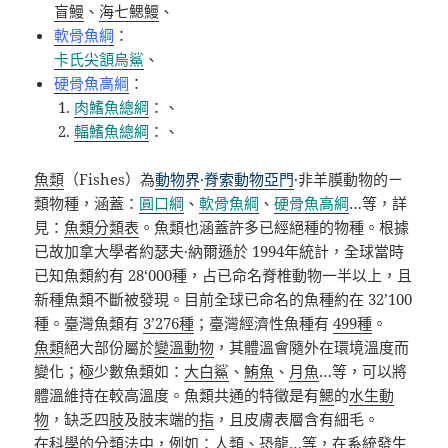
盲鰻
、
海七鰓鰻
、
軟骨魚綱
：
卡氏尖頷烏鯊
、
硬骨魚高綱
：
肉鰭魚總綱
：、
輻鰭魚總綱
：、
魚類
（
Fishes
）為
動物界
·
脊索動物亞門
·
非羊膜動物的ㄧ
類物種，涵蓋：
圓口綱
、
軟骨魚綱
、
硬骨魚高綱
…
等，詳
見：
魚類分類表
。魚類也涵蓋許多已經絕種的物種。根據
已故加拿大學者約瑟夫
·
納爾遜於
1994
年統計，全球當時
已知魚類約有
28‘000
種，占已命名脊椎動物一半以上，且
新種魚類不斷被發現。目前全球已命名的魚種約在
32’100
種。臺灣魚類有
3’276
種
；臺灣經濟性魚種有
499
種
。
魚類
絕大部份屬於
變溫動物
，其體溫會隨外在環境溫度而
變化；極少數魚類如：
大白鯊
、
鮪魚
、
月魚
…
等，可以將
體溫維持在較高溫度。魚類共通的特徵是有
鰓
的
水生動
物
，缺乏四
肢
及肢末端的
指
，且皮膚表層含有細毛。
在科學的分類法中，例如：
人類
、
恐龍
…
等，在系統發生