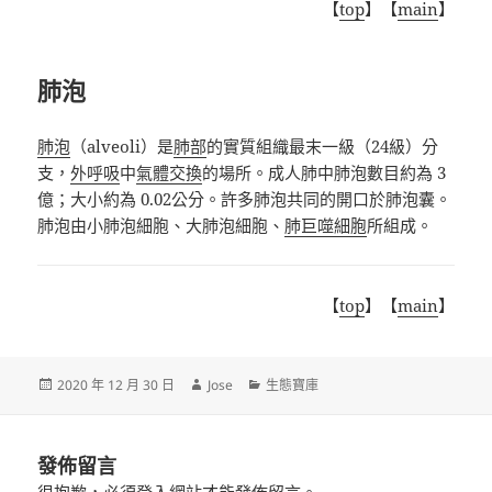
【
top
】【
main
】
肺泡
肺泡
（alveoli）是
肺部
的實質組織最末一級（24級）分
支，
外呼吸
中
氣體交換
的場所。成人肺中肺泡數目約為 3
億；大小約為 0.02公分。許多肺泡共同的開口於肺泡囊。
肺泡由小肺泡細胞、大肺泡細胞、
肺巨噬細胞
所組成。
【
top
】【
main
】
發
作
分
2020 年 12 月 30 日
Jose
生態寶庫
佈
者
類
日
期:
發佈留言
很抱歉，必須
登入
網站才能發佈留言。