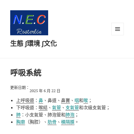
選單及
生態 ∫環境 ∫文化
小工具
呼吸系統
更新日期：
2025 年 6 月 22 日
上呼吸道
：
鼻
、鼻道、
鼻竇
、
咽
和
喉
；
下呼吸道：
喉結
、
氣管
、
支氣管
和次級支氣管；
肺
：小支氣管、肺泡管和
肺泡
；
胸廓
（胸腔）、
肋骨
、
橫隔膜
。