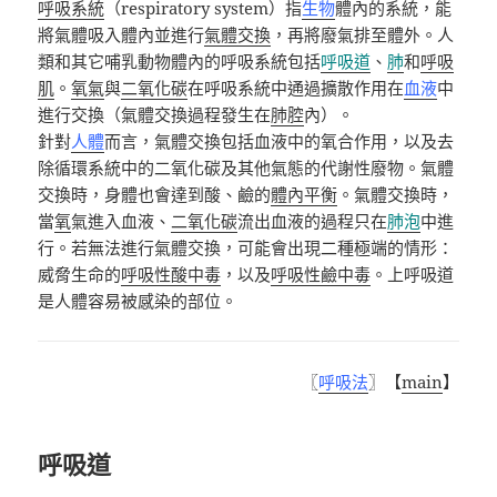
呼吸系統
（
respiratory system
）指
生物
體內的系統，能
將氣體吸入體內並進行
氣體交換
，再將廢氣排至體外。人
類和其它哺乳動物體內的呼吸系統包括
呼吸道
、
肺
和
呼吸
肌
。
氧氣
與
二氧化碳
在呼吸系統中通過擴散作用在
血液
中
進行交換（氣體交換過程發生在
肺腔
內）。
針對
人體
而言，氣體交換包括血液中的氧合作用，以及去
除循環系統中的二氧化碳及其他氣態的代謝性廢物。氣體
交換時，身體也會達到酸、鹼的
體內平衡
。氣體交換時，
當
氧
氣進入血液、
二氧化碳
流出血液的過程只在
肺泡
中進
行。若無法進行氣體交換，可能會出現二種極端的情形：
威脅生命的
呼吸性酸中毒
，以及
呼吸性鹼中毒
。上呼吸道
是人體容易被感染的部位。
〖
呼吸法
〗【
main
】
呼吸道