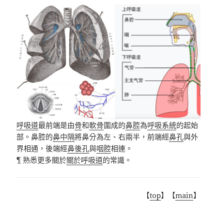
呼吸道
最前端是由
骨
和
軟骨
圍成的
鼻腔
為
呼吸系統
的起始
部。鼻腔的
鼻中隔
將鼻分為左、右兩半，前端經
鼻孔
與外
界相通，後端經
鼻後孔
與
咽腔
相連。
¶ 熟悉更多關於
關於呼吸道
的常識。
【
top
】【
main
】