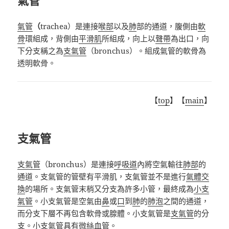
氣管
氣管
（
trachea）是連接
喉部
以及
肺
部的通道，腹側由
軟
骨
環組成，背側由
平滑肌
所組成，向上以
聲帶
為出口，向
下分支稱之為
支氣管
（bronchus）。組成氣管的軟骨為
透明軟骨。
【
top
】【
main
】
支氣管
支氣管
（bronchus）是連接
呼吸道
內將空氣輸往
肺部
的
通道。支氣管的管壁有平滑肌，支氣管並不是進行
氣體交
換
的場所。支氣管末梢又分支為許多小管，最終成為
小支
氣管
。小支氣管是空氣由
鼻
或
口
到
肺
的
肺泡
之間的通道，
而分支下層不再包含軟骨或腺體。小支氣管是
支氣管
的分
支。小支氣管具有
微絲血管
。