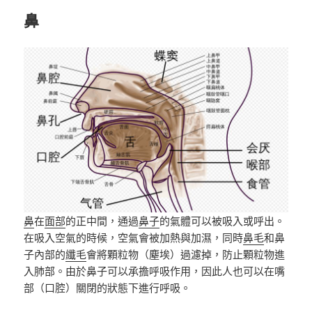
鼻
鼻
在
面部
的正中間，通過
鼻子
的氣體可以被吸入或呼出。
在吸入空氣的時候，空氣會被加熱與加濕，同時
鼻毛
和鼻
子內部的
纖毛
會將顆粒物（塵埃）過濾掉，防止顆粒物進
入肺部。由於鼻子可以承擔呼吸作用，因此人也可以在嘴
部（口腔）關閉的狀態下進行呼吸。