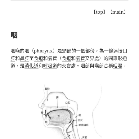
【
top
】【
main
】
咽
咽喉
的
咽
（pharynx）是
頸部
的一個部份，為一條連接
口
腔
和
鼻腔
至
食道
和氣管（
食道
和
氣管
交界處）的圓錐形通
道，是
消化道
和
呼吸道
的交會處。咽部與喉部合稱
咽喉
。