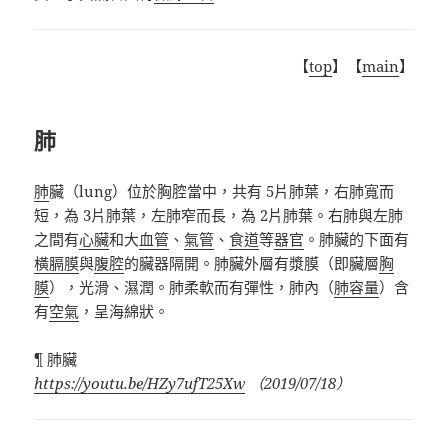
【
top
】【
main
】
肺
肺
臟（lung）位於胸腔當中，共有 5片肺葉，右肺寬而
短，為 3片肺葉，左肺窄而長，為 2片肺葉。右肺與左肺
之間有
心臟
和大
血管
、
氣管
、
食道
等
器官
。肺臟的下面有
橫膈膜
與
腹腔
的臟器隔開。肺臟外層有漿膜（即臟層
胸
膜
），光滑、濕潤。肺柔軟而有彈性，肺內（
肺容量
）含
有
空氣
，呈海綿狀。
¶
肺臟
https://youtu.be/HZy7ufT25Xw
（
2019/07/18
）