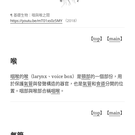
¶ 基礎生物：咽與喉之間
https://youtu.be/mT01xs0z5MY
（2018）
【
top
】【
main
】
喉
咽喉
的
喉
（larynx、voice box）是
頸部
的一個部份，用
於保護
氣管
與發聲構造的器官，也是
氣管
和
食道
分開的位
置。咽部與喉部合稱
咽喉
。
【
top
】【
main
】