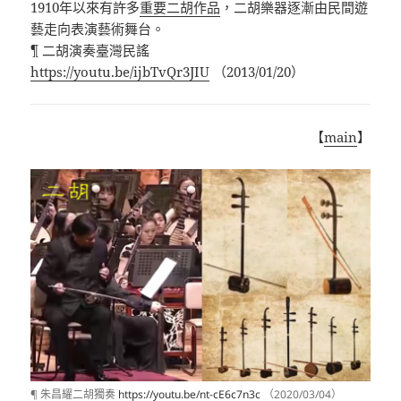
1910年以來有許多
重要二胡作品
，二胡樂器逐漸由民間遊
藝走向表演藝術舞台。
¶
二胡演奏臺灣民謠
https://youtu.be/ijbTvQr3JIU
（
2013/01/20
）
【
main
】
¶ 朱昌耀二胡獨奏
https://youtu.be/nt-cE6c7n3c
（2020/03/04）