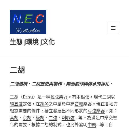
選單及
生態 ∫環境 ∫文化
小工具
二胡
二胡結構
、
二胡歷史與製作
、
樂曲創作與傳承的掙扎
、
二胡
（
Erhu
）是一種
拉弦樂器
。有兩根
弦
，現代二胡以
純五度
定弦
，在
胡琴
之中屬於中高
音域
樂器。現在各地方
根據需要的條件，獨立發展出不同形狀的
弓弦樂器
，如
：
高胡
、
京胡
、
板胡
、
二弦
、
喇叭弦
…
等。為滿足
中樂交響
化
的需要，根據二胡的制式，也另外發明
中胡
…
等。自