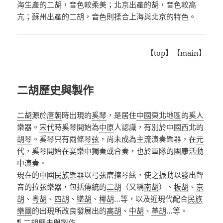
海生產的二胡，音色較柔美；北京出產的胡，音色較高
亢；蘇州出產的二胡，音色則揉合上海與北京的特色。
【
top
】【
main
】
二胡歷史與製作
二胡
源於
唐朝
時出現的
奚琴
，是居住
中國東北地區
的
奚人
樂器。
宋代
時奚琴開始為
中原
人認識
，有別於中國西北的
胡琴
。奚琴只有兩條
琴弦
，尚未成為主流演奏樂器，在
元
代
，奚琴開始在宴樂中獨奏或合奏，也於軍隊的團康活動
中演奏。
現在的
中國民族樂器
以弓弦磨擦琴絃，使之振動以發出聲
音的拉弦樂器，包括傳統的
二胡
（又稱
南胡
）、
板胡
、
京
胡
、
粵胡
、
四胡
、
墜胡
、
椰胡
…等，以及近現代配合
民族
樂團
的出現所改良發展出的
高胡
、
中胡
、
革胡
…等。
¶
二胡歷史
與製作