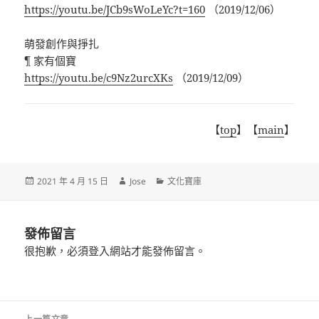
https://youtu.be/JCb9sWoLeYc?t=160
（
2019/12/06
）
萌發創作與掙扎
¶
家有個寶
https://youtu.be/c9Nz2urcXKs
（
2019/12/09
）
【
top
】【
main
】
發
作
分
2021 年 4 月 15 日
Jose
文化寶庫
佈
者
類
日
期:
發佈留言
很抱歉，必須
登入
網站才能發佈留言。
文