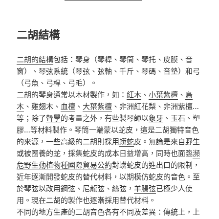
二胡結構
二胡的結構
包括
：琴身
（琴桿、琴筒、琴托、皮膜、音
窗）、
琴弦
系統（琴弦、弦軸、千斤、琴碼、音墊）和
弓
（弓魚、弓桿、弓毛）。
二胡的琴身通常以木材製作，如
：
紅木
、
小葉紫檀
、
烏
木
、
雞翅木
、
血檀
、
大葉紫檀
、
非洲紅花梨
、
非洲紫檀
…
等；除了
聲學
的考量之外，有些製琴師以
象牙
、玉石、塑
膠
…
等材料製作。琴筒一端蒙以蛇皮，這是二胡獨特音色
的來源，一些高級的二胡則採用
蟒蛇
皮。無論是來自野生
或被圈養的蛇，採集蛇皮的成本日益增高，同時也面臨
瀕
危野生動植物種國際貿易公約
對蠎蛇皮的進出口的限制，
近年逐漸開發蛇皮的替代材料，以期模仿蛇皮的音色。至
於琴弦以改用鋼弦、尼龍弦、絲弦，
羊腸弦
已極少人使
用。現在二胡的製作也逐漸採用替代材料。
不同的地方生產的二胡音色各有不同及差異：傳統上，上