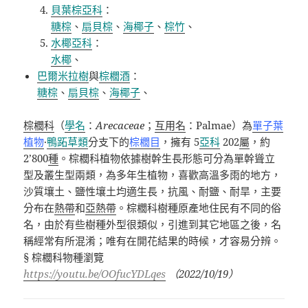
貝葉棕亞科
：
糖棕
、
扇貝棕
、
海椰子
、
棕竹
、
水椰亞科
：
水椰
、
巴爾米拉樹
與
棕櫚酒
：
糖棕
、
扇貝棕
、
海椰子
、
棕櫚科
（
學名
：
Arecaceae
；
互用名
：
Palmae
）為
單子葉
植物
·
鴨跖草類
分支下的
棕櫚目
，擁有 5
亞科
202
屬
，約
2’800
種
。棕櫚科植物依據樹幹生長形態可分為單幹聳立
型及叢生型兩類，為多年生植物，喜歡高溫多雨的地方，
沙質壤土、鹽性壤土均適生長，抗風、耐鹽、耐旱，主要
分布在
熱帶
和
亞熱帶
。棕櫚科樹種原產地住民有不同的俗
名，由於有些樹種外型很類似，引進到其它地區之後，名
稱經常有所混淆；唯有在開花結果的時候，才容易分辨。
§
棕櫚科物種瀏覽
https://youtu.be/OOfucYDLqes
（
2022/10/19
）