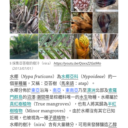
§ 採集亞答樹的樹汁（nira）
https://youtu.be/QaxxZ2Ga9Ro
（2013/07/01）
水椰
（
Nypa fruticans
）為
水椰亞科
（
Nypoideae
）的
一
個
單種屬
，又稱：亞答樹（
馬來語
：
atap
）。
水椰
分佈於
東亞
沿海、
南亞
、
東南亞
乃至
澳洲
北部及
索羅
門群島
的
沼澤
·
潮間帶
是棕櫚科唯一的
水生
物種。水椰屬於
真紅樹植物
（
True mangroves
），也有人將其歸為
半紅
樹植物
（
Minor mangroves
）。由於水椰沒有其它已知
近親，也被視為一種
孑遺植物
。
水椰的樹汁（nira）含有大量糖分，可用來發酵釀造
乙醇