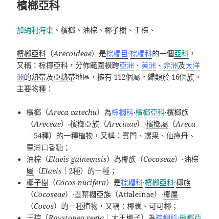
檳榔亞科
加納利海棗
、
檳榔
、
油棕
、
椰子樹
、
王棕
、
檳榔亞科
（
Arecoideae
）是
棕櫚目
·
棕櫚科
的一個
亞科
，
又稱：棕椰亞科，分佈範圍橫跨
亞洲
、
美洲
、
非洲
及
大洋
洲
的
熱帶
及
亞熱帶
地區，擁有
112
個屬，歸類於
16
個
族
。
主要物種：
檳榔
（
Areca catechu
）為
棕櫚科
·
檳榔亞科
·
檳榔族
（
Areceae
）
·
檳榔亞族（
Arecinae
）
·
檳榔屬
（
Areca
｜
54種
）的一種植物，又稱：賓門、螺果、仙瘴丹、
臺灣口香糖；
油棕
（
Elaeis guineensis
）為
椰族
（
Cocoseae
）
·
油棕
屬
（
Elaeis
｜
2
種）的一種；
椰子樹
（
Cocos nucifera
）是
棕櫚科
·
檳榔亞科
·
椰族
（
Cocoseae
）
·
直葉櫚亞族（
Attaleinae
）
·
椰屬
（
Cocos
）的一種植物，又稱：椰瓢、可可椰
；
王棕
（
Roystonea regia
｜大王椰子）為
棕櫚科
·
檳榔亞