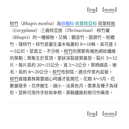
【
top
】【
main
】
棕竹
（
Rhapis excelsa
）為
棕櫚科
·
貝葉棕亞科
·
貝葉棕族
（
Corypheae
）
·
三齒棕亞族（
Thrinacinae
）
·
棕竹屬
（
Rhapis
）的一種植物，又稱：觀音竹、筋頭竹、棕櫚
竹、矮棕竹。棕竹是叢生灌木每叢約 8～10株，高可達 1
～3公尺，莖直立、不分枝。
棕竹
的葉節有褐色網狀纖維
的葉鞘；葉集生於莖頂，掌狀深裂達葉基部，裂片 3～12
片，每片長約 20～25公分、寬 1～2公分，葉柄細長、被
毛，長約 8～20公分。
棕竹
性耐陰，適合作室內盆栽。
棕竹
雌雄異株需要細心呵護才能開花，花期 4～5月，花
數量極多，花序腋生、細小、淡黃色月。漿果及種子為球
形。莖幹可用作手杖和傘柄，葉鞘纖維和根可作藥用。
【
top
】【
main
】