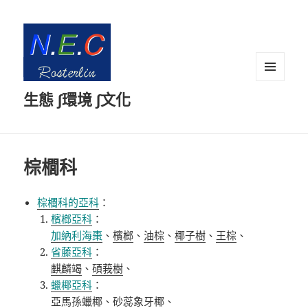
選單及
生態 ∫環境 ∫文化
小工具
棕櫚科
棕櫚科的亞科
：
檳榔亞科
：
加納利海棗
、
檳榔
、
油棕
、
椰子樹
、
王棕
、
省藤亞科
：
麒麟竭
、
碩莪樹
、
蠟椰亞科
：
亞馬孫蠟椰、砂蕊象牙椰、