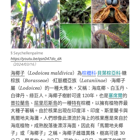
§ Seychellenpalme
https://youtu.be/qsnD47do_dA
（2024/03/16）
海椰子
（
Lodoicea maldivica
）為
棕櫚科
·
貝葉棕亞科
·
糖
棕族（
Borasseae
）
·
紅脈櫚亞族（
Lataniinae
）
·
海椰子
屬（
Lodoicea
）的一種大喬木，又稱：海底椰、白玉丹、
白律丹、綠巨人。海椰子樹齡可達
120
年，也是
塞席爾
的
普拉蘭島
、
屈里厄斯島
的一種
特有
棕櫚，以擁有植物界最
大種子著稱。由於核果出現在印度洋、印度、斯里蘭卡與
馬爾地夫海灘，人們想像此漂流於海上的核果應是來自於
海底植物，成熟脫落後漂浮海面，因此有「馬爾地夫椰
子」或「海椰子」之稱。海椰子雌雄異株，樹高可達
30