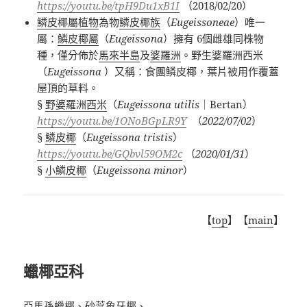
https://youtu.be/tpH9Du1xB1I
（
2018/02/20
）
鱗皮椰屬植物
為
物
鱗皮椰族
（
Eugeissoneae
）唯一
屬：
鱗皮椰屬
（
Eugeissona
）擁有
6
個雌雄同株物
種，僅分佈於
馬來半島
及
婆羅洲
。野生婆羅洲西米
（
Eugeissona
）又稱：食團鳞皮椰，葉片被用作覆蓋
屋頂的草料。
§
野婆羅洲西米
（
Eugeissona utilis
｜
Bertan
）
https://youtu.be/1ONoBGpLR9Y
（
2022/07/02
）
§
鱗皮椰
（
Eugeissona tristis
）
https://youtu.be/GQbvl59OM2c
（
2020/01/31
）
§
小鱗皮椰
（
Eugeissona minor
）
【
top
】【
main
】
蠟椰亞科
亞馬孫蠟椰、砂蕊象牙椰、