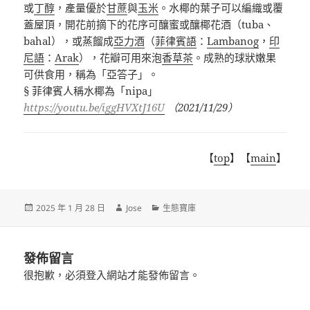
或
丁醇
，產量優於
甘蔗
與
玉米
。水椰的葉子可以編織或覆
蓋屋頂，開花前摘下的花序可釀蜜或釀椰花酒（
tuba
、
bahal
），或蒸餾
成
亞力酒
（
菲律賓語
：
Lambanog
，
印
尼語
：
Arak
），花瓣可用來泡
香草茶
。成熟的球狀嫩果
可供食用，稱為「亞答子」。
§ 菲律賓人稱水椰為「nipa」
https://youtu.be/iggHVXtJ16U
（2021/11/29）
【
top
】【
main
】
發
作
分
2025 年 1 月 28 日
Jose
生態寶庫
佈
者
類
日
期:
發佈留言
很抱歉，必須
登入
網站才能發佈留言。