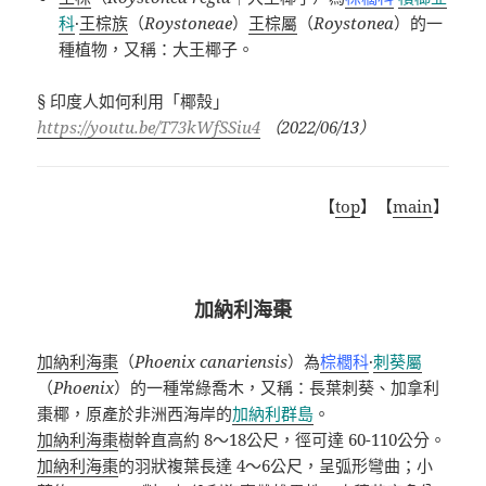
科
·
王棕族
（
Roystoneae
）
王棕屬
（
Roystonea
）的一
種植物，又稱：大王椰子。
§
印度人如何利用「椰殼」
https://youtu.be/T73kWfSSiu4
（
2022/06/13
）
【
top
】【
main
】
加納利海棗
加納利海棗
（
Phoenix canariensis
）為
棕櫚科
·
刺葵屬
（
Phoenix
）的一種常綠喬木，又稱：長葉刺葵、加拿利
棗椰，原產於非洲西海岸的
加納利群島
。
加納利海棗
樹幹直高約
8
～
18
公尺，徑可達
60-110
公分。
加納利海棗
的羽狀複葉長達
4
～
6
公尺，呈弧形彎曲；小