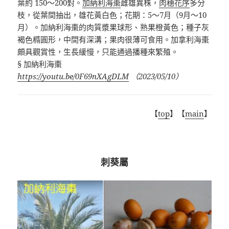
葉約
150
～
200
對。
加納利海棗
雌雄異株，
肉穗花序
多分
枝，從葉間抽出，雄花黃白色；花期：
5
～
7
月（
9
月～
10
月）。加納利海棗的肉質漿果球形、熟果橙黃色；種子灰
褐色橢圓形，中間有深溝；果肉很薄可食用。加拿利海棗
頗具觀賞性，生長緩慢，只能通過播種來繁殖。
§
加納利海棗
https://youtu.be/0F69nXAgDLM
（
2023/05/10
）
【
top
】【
main
】
刺葵屬