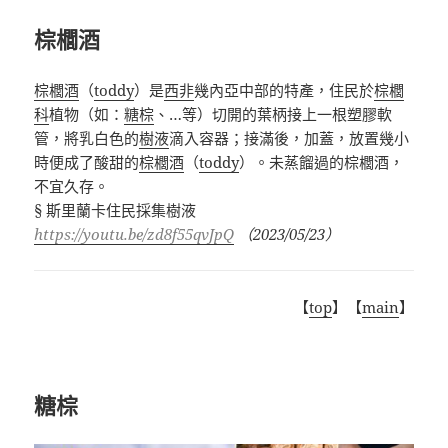
棕櫚酒
棕櫚酒
（
toddy
）是
西非
幾內亞中部的特產，住民於
棕櫚
科
植物（如：
糖棕
、
…
等）切開的葉柄接上一根塑膠軟
管，將乳白色的
樹液
滴入容器；接滿後，加蓋，放置幾小
時便成了酸甜的
棕櫚酒
（
toddy
）。未蒸餾過的棕櫚酒，
不宜久存。
§ 斯里蘭卡住民採集樹液
https://youtu.be/zd8f55qvJpQ
（2023/05/23）
【
top
】【
main
】
糖棕