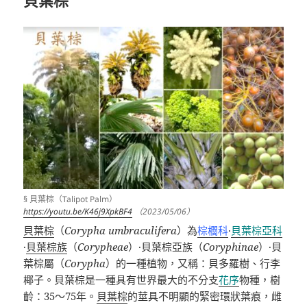
§ 貝葉棕（Talipot Palm）
https://youtu.be/K46j9XpkBF4
（2023/05/06）
貝葉棕
（
Corypha umbraculifera
）為
棕櫚科
·
貝葉棕亞科
·
貝葉棕族
（
Corypheae
）
·
貝葉棕亞族（
Coryphinae
）
·
貝
葉棕屬（
Corypha
）的一種植物，又稱：貝多羅樹、行李
椰子。貝葉棕是
一種
具有世界最大的不分支
花序
物種，樹
齡：
35
～
75
年。
貝葉棕
的莖具不明顯的緊密環狀葉痕，雌