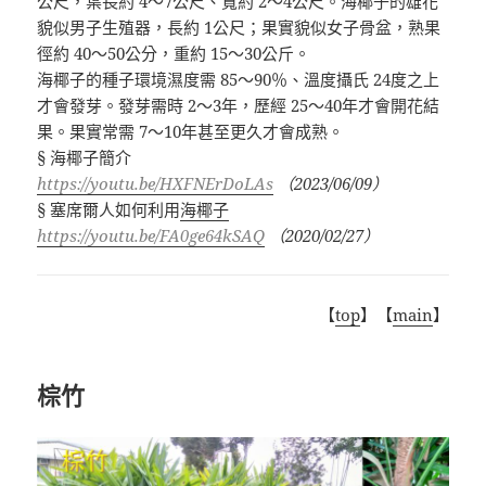
公尺，葉長約
4
～
7
公尺、寬約
2
～
4
公尺。海椰子的雄花
貌似男子生殖器，長約
1
公尺；果實貌似女子骨盆，熟果
徑約
40
～
50
公分，重約
15
～
30
公斤。
海椰子的種子環境濕度需
85
～
90
％、溫度攝氏
24
度之上
才會發芽。發芽需時
2
～
3
年，歷經
25
～
40
年才會開花結
果。果實常需
7
～
10
年甚至更久才會成熟。
§
海椰子簡介
https://youtu.be/HXFNErDoLAs
（
2023/06/09
）
§
塞席爾人如何利用
海椰子
https://youtu.be/FA0ge64kSAQ
（
2020/02/27
）
【
top
】【
main
】
棕竹