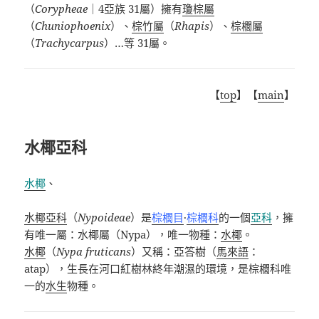
（
Corypheae
｜
4
亞族
31
屬）擁有
瓊棕屬
（
Chuniophoenix
）、
棕竹屬
（
Rhapis
）、
棕櫚屬
（
Trachycarpus
）
…
等 31屬。
【
top
】【
main
】
水椰亞科
水椰
、
水椰亞科
（
Nypoideae
）是
棕櫚目
·
棕櫚科
的一個
亞科
，擁
有唯一屬：水椰屬（
Nypa
），唯一物種：
水椰
。
水椰
（
Nypa fruticans
）又稱：亞答樹（
馬來語
：
atap
），生長在河口紅樹林終年潮濕的環境，是棕櫚科唯
一的
水生
物種。