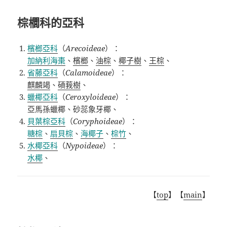
棕櫚科的亞科
檳榔亞科
（
Arecoideae
）：
加納利海棗
、
檳榔
、
油棕
、
椰子樹
、
王棕
、
省藤亞科
（
Calamoideae
）：
麒麟竭
、
碩莪樹
、
蠟椰亞科
（
Ceroxyloideae
）：
亞馬孫蠟椰、砂蕊象牙椰、
貝葉棕亞科
（
Coryphoideae
）：
糖棕
、
扇貝棕
、
海椰子
、
棕竹
、
水椰亞科
（
Nypoideae
）：
水椰
、
【
top
】【
main
】