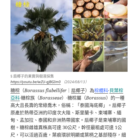
§ 扇椰子的果實與樹液採集
https://youtu.be/wZU-qJBGIm0
（2024/08/13）
糖棕
（
Borassus flabellifer
｜
扇椰子
）為
棕櫚科
·
貝葉棕
亞科
·
糖棕族（
Borasseae
）
·
糖棕屬（
Borassus
）
的一種
高大且長壽的常綠喬木，俗稱：「泰國海底椰」。扇椰子
原產於熱帶亞洲的印度次大陸、斯里蘭卡、柬埔寨、緬
甸、孟加拉、泰國和非洲熱帶國家。扇椰子是柬埔寨的國
樹。糖棕雌雄異株高可達
30
公尺，幹徑最粗處可達
1
公
尺，可以活過百歲，葉痕環狀明顯或葉柄之基部殘存，細