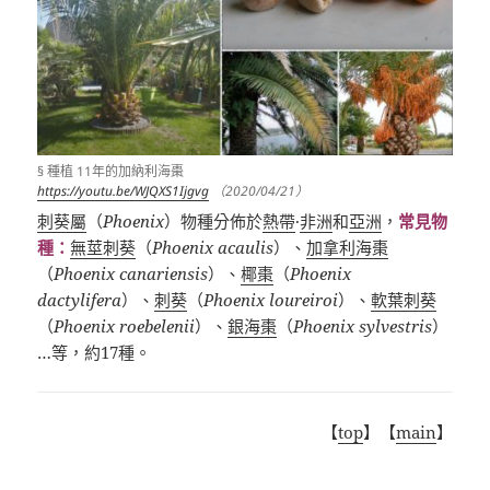
§ 種植 11年的加納利海棗
https://youtu.be/WJQXS1Ijgvg
（2020/04/21）
刺葵屬
（
Phoenix
）物種分佈於
熱帶
·
非洲
和
亞洲
，
常見物
種：
無莖刺葵
（
Phoenix acaulis
）、
加拿利海棗
（
Phoenix canariensis
）、
椰棗
（
Phoenix
dactylifera
）、
刺葵
（
Phoenix loureiroi
）、
軟葉刺葵
（
Phoenix roebelenii
）、
銀海棗
（
Phoenix sylvestris
）
…
等，約
17
種。
【
top
】【
main
】