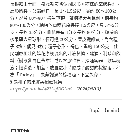
長根露出土面；樹冠輪廓略似圓球形。糖棕的掌狀裂葉、
扇形摺裂、葉端翹直，長
1
～
1.5
公尺、寬約
80
～
100
公
分，裂片
60
～
80
，叢生莖頂；葉柄粗大有銳刺，柄長約
80
～
100
公分。糖棕的肉穗花序長達
1.5
公尺，具
3
～
5
分
支，長約
35
公分，雌花序有
4
分支長約
80
公分。糖棕的
核果碩大呈球形，徑可達
20
公分，果皮纖維質，內含種
子
3
枚，偶見
4
枚；種子心形、褐色，重約
150
公克。住
民割取粗壯的雄花序梗流出的汁液製糖、釀酒、制醋和飲
料（樹液乳白色帶甜）或以塑膠軟管，接通容器，收集樹
液；接滿後，加蓋，放置數小時便成了酸甜的棕櫚酒，稱
為「
Toddy
」。未蒸餾過的棕櫚酒，不宜久存。
§
扇椰子的果實與樹液採集
https://youtu.be/wZU-qJBGIm0
（
2024/08/13
）
【
top
】【
main
】
貝葉棕