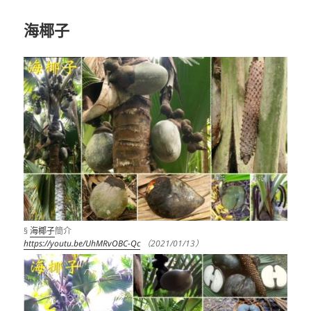
海椰子
§
海椰子
簡介
https://youtu.be/UhMRvOBC-Qc
（2021/01/13）