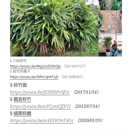
§ 介紹棕竹
https://youtu.be/Wg2mZK3hQJs
（2019/07/27）
§ 棕竹的種子
https://youtu.be/iMhCqh4TLJ0
（2013/06/01）
§ 棕竹園
https://youtu.be/JZHHlPrSfOc
（2017/11/14）
§
觀音棕竹
https://youtu.be/aYCymCJfXVI
（2015/07/14）
§
細葉棕櫚
https://youtu.be/xrHXW9rF4Gc
（2020/01/19）