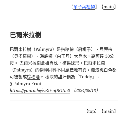
〖
單子葉植物
〗【
main
】
巴爾米拉樹
巴爾米拉樹（
Palmyra
）是指
糖棕
（扇椰子）、
貝葉棕
（貝多羅樹）、
海底椰
（
白玉丹
）大喬木，高可達
30
公
尺。 巴爾米拉樹雌雄異株，核果球形。巴爾米拉樹
（
Palmyra
）的物種同科不同屬產地有異，樹液乳白色都
可被製成
棕櫚酒
。 樹液的甜汁稱為「
Toddy
」。
§ Palmyra Fruit
https://youtu.be/wZU-qJBGIm0
（
2024/08/13
）
【
top
】【
main
】