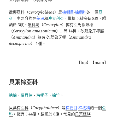
蠟椰亞科
（
Ceroxyloideae
）是
棕櫚目
·
棕櫚科
的一個
亞
科
，主要分佈在
美洲
和
澳大利亞
。蠟椰亞科擁有
8
屬，歸
類於
3
族。
蠟椰屬
（
Ceroxylon
）擁有亞馬孫蠟椰
（
Ceroxylon amazonicum
）
…
等
14
種、砂蕊象牙椰屬
（
Ammandra
）擁有
砂蕊象牙椰（
Ammandra
decasperma
）
1
種。
【
top
】【
main
】
貝葉棕亞科
糖棕
、
扇貝棕
、
海椰子
、
棕竹
、
貝葉棕亞科
（
Coryphoideae
）是
棕櫚目
·
棕櫚科
的一個
亞
科
，擁有：
44
屬，歸類於
8
族。常見的
貝葉棕族