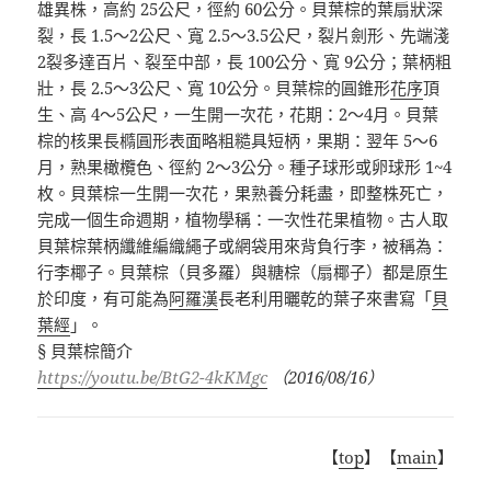
雄異株，高約
25
公尺，徑約
60
公分。貝葉棕的葉扇狀深
裂，長
1.5
～
2
公尺、寬
2.5
～
3.5
公尺，裂片劍形、先端淺
2
裂多達百片、裂至中部，長
100
公分、寬
9
公分；葉柄粗
壯，長
2.5
～
3
公尺、寬
10
公分。貝葉棕的圓錐形
花序
頂
生、高
4
～
5
公尺，一生開一次花，花期：
2
～
4
月。貝葉
棕的核果長橢圓形表面略粗糙具短柄，果期：翌年
5
～
6
月，熟果橄欖色、徑約
2
～
3
公分。種子球形或卵球形
1~4
枚。貝葉棕一生開一次花，果熟養分耗盡，即整株死亡，
完成一個生命週期，植物學稱：一次性花果植物。古人取
貝葉棕葉柄纖維編織繩子或網袋用來背負行李，被稱為：
行李椰子。貝葉棕（貝多羅）與糖棕（扇椰子）都是原生
於印度，有可能為
阿羅漢
長老
利用曬乾的葉子來書寫「
貝
葉經
」。
§
貝葉棕簡介
https://youtu.be/BtG2-4kKMgc
（
2016/08/16
）
【
top
】【
main
】