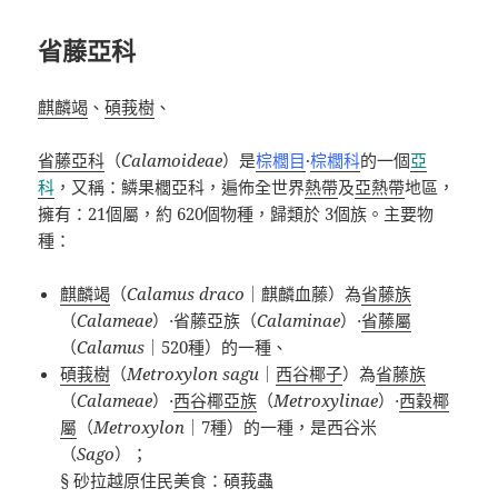
省藤亞科
麒麟竭
、
碩莪樹
、
省藤亞科
（
Calamoideae
）是
棕櫚目
·
棕櫚科
的一個
亞
科
，又稱：鱗果櫚亞科，遍佈全世界
熱帶
及
亞熱帶
地區，
擁有：
21
個屬，約
620
個物種，歸類於
3
個族。主要物
種：
麒麟竭
（
Calamus draco
｜麒麟血藤）為
省藤族
（
Calameae
）
·
省藤亞族（
Calaminae
）
·
省藤屬
（
Calamus
｜
520
種）的一種、
碩莪樹
（
Metroxylon sagu
｜
西谷椰子
）為
省藤族
（
Calameae
）
·
西谷椰亞族
（
Metroxylinae
）
·
西穀椰
屬
（
Metroxylon
｜
7
種）的一種，是西谷米
（
Sago
）；
§
砂拉越原住民美食：碩莪蟲