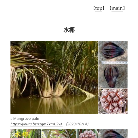
【
top
】【
main
】
水椰
§ Mangrove palm
https://youtu.be/rzqm7xmU9vA
（2023/10/14）