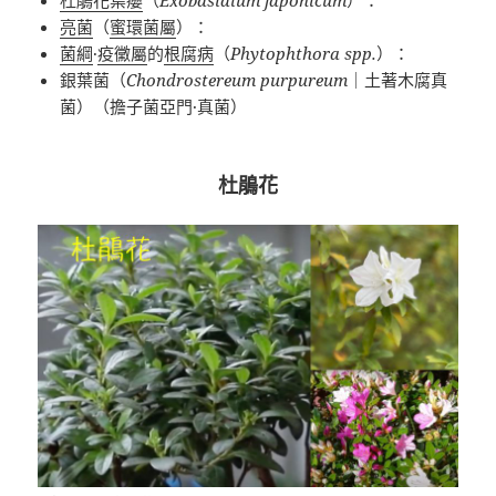
亮菌
（
蜜環菌屬
）：
菌綱
·
疫黴屬
的
根腐病
（
Phytophthora spp.
）：
銀葉菌（
Chondrostereum purpureum
｜土著木腐真
菌）（擔子菌亞門
·
真菌）
杜鵑花