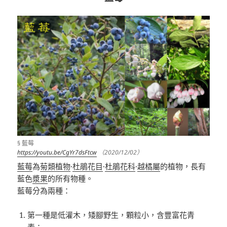
§ 藍莓
https://youtu.be/CgYr7dsFtcw
（2020/12/02）
藍莓
為
菊類植物
·
杜鵑花目
·
杜鵑花科
·
越橘屬
的植物，長
有
藍色
漿果
的所有物種。
藍莓分為兩種：
第一種是低灌木，矮腳野生，顆粒小，含豐富花青