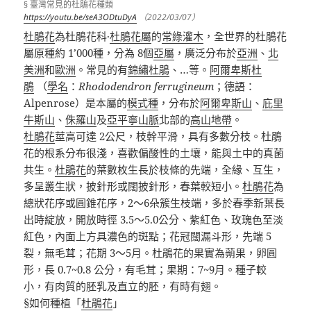
§ 臺灣常見的杜鵑花種類
https://youtu.be/seA3ODtuDyA
（2022/03/07）
杜鵑花
為杜鵑花科
·
杜鵑花屬
的
常綠
灌木
，全世界的杜鵑花
屬原種約
1’000
種，分為
8
個
亞屬
，廣泛分布於
亞洲
、
北
美洲
和
歐洲
。常見的有
錦繡杜鵑
、
…
等。
阿爾卑斯杜
鵑
（
學名
：
Rhododendron ferrugineum
；德語：
Alpenrose
）是本屬的
模式種
，
分布於
阿爾卑斯山
、
庇里
牛斯山
、
侏羅山
及
亞平寧山脈
北部的
高山地帶
。
杜鵑花
莖高可達
2
公尺，枝幹平滑，具有多數分枝。杜鵑
花的根系分布很淺，喜歡偏酸性的土壤，能與土中的真菌
共生。
杜鵑花
的葉數枚生長於枝條的先端，全緣、互生，
多呈叢生狀，披針形或闊披針形，春葉較短小。
杜鵑花
為
總狀花序或圓錐花序，
2
～
6
朵簇生枝端，多於春季新葉長
出時綻放，開放時徑
3.5
～
5.0
公分、紫紅色、玫瑰色至淡
紅色，內面上方具濃色的斑點；花冠闊漏斗形，先端
5
裂，無毛茸；花期
3
～
5
月。杜鵑花的果實為蒴果，卵圓
形，長
0.7~0.8
公分，有毛茸；果期：
7~9
月。種子較
小，有肉質的胚乳及直立的胚，有時有翅。
§
如何種植「
杜鵑花
」