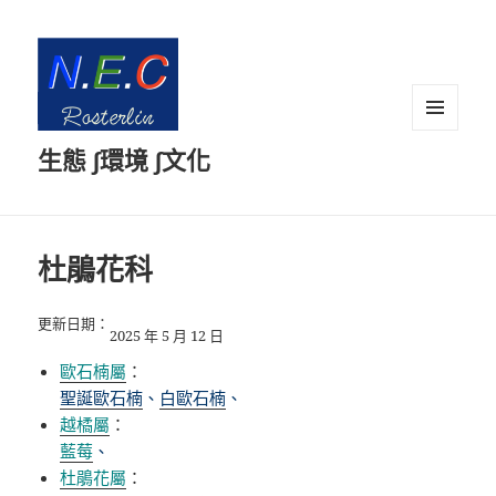
選單及
生態 ∫環境 ∫文化
小工具
杜鵑花科
更新日期：
2025 年 5 月 12 日
歐石楠屬
：
聖誕歐石楠
、
白歐石楠
、
越橘屬
：
藍莓
、
杜鵑花屬
：