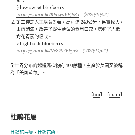
素；
§ low sweet blueberry
https://youtu.be/BhewaVFf88o
（2020/10/05）
第二種是人工培育藍莓，高可達
240
公分，果實較大，
果肉飽滿，改善了野生藍莓的食用口感，增強了人體
對花青素的吸收。
§ highbush blueberry。
https://youtu.be/NcZ793kYyx8
（2020/11/03）
全世界分布的越橘屬植物約
400
餘種，主產於美國又被稱
為「美國藍莓」。
【
top
】【
main
】
杜鵑花屬
杜鵑花葉癭
、
杜鵑花酸
、