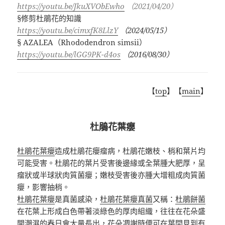
https://youtu.be/JkuXVObEwho
（
2021/04/20
）
§
修剪杜鵑花的知識
https://youtu.be/cimxfK8LlzY
（
2024/05/15
）
§ AZALEA
（
Rhododendron simsii
）
https://youtu.be/lGG9PK-d4os
（
2016/08/30
）
【
top
】【
main
】
杜鵑花葉癭
杜鵑花葉癭
造成杜鵑花癭瘤病，杜鵑花嫩枝
、梢和葉片均
可能受害。
杜鵑花
的葉片受害後邊緣或全葉腫大肥厚，呈
瘤狀或半球狀肉質菌癭；嫩枝受害後亦腫大增粗成肉質菌
癭，影響抽梢。
杜鵑花葉癭
是真菌感染，
杜鵑花葉癭真菌
又稱：
杜鵑餅菌
在花葉上形成白色帶著淡綠色的厚肉組織，往往在花朵盛
開潮濕的春日會大量長出，花朵凋謝時便可在葉間見到有