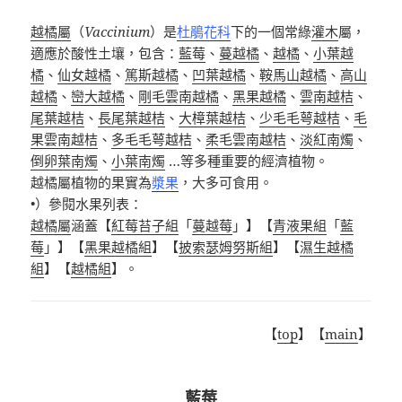
越橘屬
（
Vaccinium
）是
杜鵑花科
下的一個常綠
灌木
屬，
適應於酸性土壤，包含
：
藍莓
、
蔓越橘
、
越橘
、
小葉越
橘
、
仙女越橘
、
篤斯越橘
、
凹葉越橘
、
鞍馬山越橘
、
高山
越橘
、
巒大越橘
、
剛毛雲南越橘
、
黑果越橘
、
雲南越桔
、
尾葉越桔
、
長尾葉越桔
、
大樟葉越桔
、
少毛毛萼越桔
、
毛
果雲南越桔
、
多毛毛萼越桔
、
柔毛雲南越桔
、
淡紅南燭
、
倒卵葉南燭
、
小葉南燭
…
等多種重要的經濟植物。
越橘屬植物的果實為
漿果
，大多可食用。
•）參閱水果列表：
越橘屬
涵蓋【
紅莓苔子組
「
蔓越莓
」】【
青液果組
「
藍
莓
」】【
黑果越橘組
】【
披索瑟姆努斯組
】【
濕生越橘
組
】【
越橘組
】。
【
top
】【
main
】
藍莓