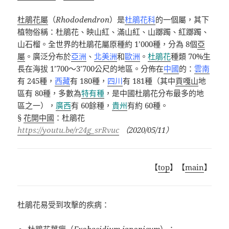
杜鵑花屬
（
Rhododendron
）是
杜鵑花科
的一個屬，其下
植物俗稱：杜鵑花、映山紅、滿山紅、山躑躅、紅躑躅、
山石榴。全世界的杜鵑花屬原種約
1’000
種，分為
8
個
亞
屬
。廣泛分布於
亞洲
、
北美洲
和
歐洲
。
杜鵑花
種類
70%
生
長在海拔
1’700
～
3’700
公尺的地區。分佈在
中國
的：
雲南
有
245
種，
西藏
有
180
種，
四川
有
181
種（其中
貢嘎山
地
區有
80
種，多數為
特有種
，是中國杜鵑花分布最多的地
區之一），
廣西
有
60
餘種，
貴州
有約
60
種。
§
花開中國
：杜鵑花
https://youtu.be/r24g_srRvuc
（
2020/05/11
）
【
top
】【
main
】
杜鵑花易受到攻擊的疾病：
杜鵑花葉癭
（
Exobasidium japonicum
）：