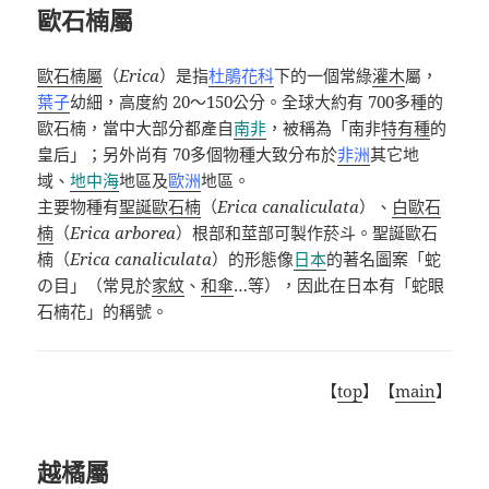
歐石楠屬
歐石楠屬
（
Erica
）是指
杜鵑花科
下的一個常綠
灌木
屬，
葉子
幼細，高度約
20
～
150
公分。全球大約有
700
多種的
歐石楠，當中大部分都產自
南非
，被稱為「南非
特有種
的
皇后」；另外尚有
70
多個物種大致分布於
非洲
其它地
域、
地中海
地區及
歐洲
地區。
主要物種有
聖誕歐石楠
（
Erica canaliculata
）、
白歐石
楠
（
Erica arborea
）根部和莖部可製作菸斗。聖誕歐石
楠（
Erica canaliculata
）的形態像
日本
的著名圖案「
蛇
の目
」（常見於
家紋
、
和傘
…
等），因此在日本有「蛇眼
石楠花」的稱號。
【
top
】【
main
】
越橘屬