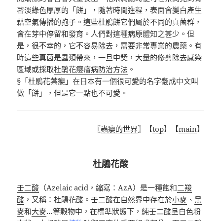
著淡綠色厚厚的「餅」，隨著時間進程，表面會變白產生
藉空氣傳播的孢子。這些杜鵑餅它們屬於不同的真菌群，
會在芽中停留和發育。人們對這種病原體知之甚少。但
是，很不幸的，它不容易除去，需要非常專業的農藥。有
時這些真菌是蟲類帶來，一旦中奬，大量的修剪除去感染
區域或採取
杜鹃花瘿瘤病防治方法
。
§「
杜鵑花葉癭
」在日本有一個很可愛的名字翻成中文叫
做「餅」，但是它一點也不可愛。
〖
蟲癭的世界
〗【
top
】【
main
】
杜鵑花酸
壬二酸
（
Azelaic acid
，縮寫：AzA）是一種飽和
二羧
酸
，又稱：杜鵑花酸。壬二酸在自然界中存在於
小麥
、
黑
麥
和
大麥
…等榖物中，在標準狀態下，純壬二酸呈白色粉