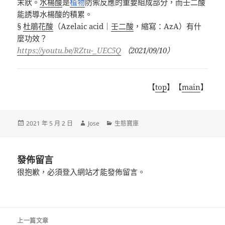
末狀。
水楊酸
是
植物
防禦反應的重要組成部分，而壬二酸
能誘導水楊酸的積累。
§
杜鵑花酸
（
Azelaic acid
｜
壬二酸
，縮寫：
AzA
）有什
麼功效？
https://youtu.be/RZtu-_UEC5Q
（
2021/09/10
）
【
top
】【
main
】
發
作
分
2021 年 5 月 2 日
Jose
生態寶庫
佈
者
類
日
期:
發佈留言
很抱歉，必須
登入
網站才能發佈留言。
文
上一篇文章