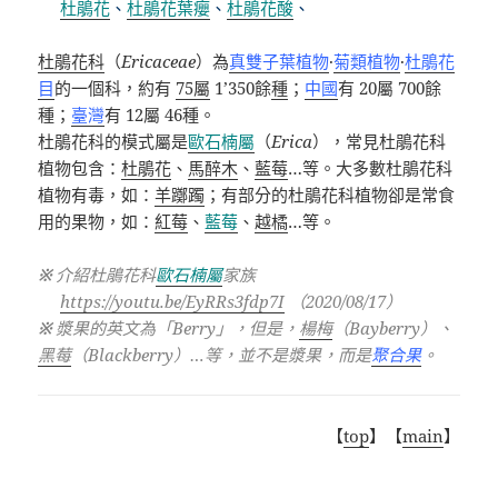
杜鵑花
、
杜鵑花葉癭
、
杜鵑花酸
、
杜鵑花科
（
Ericaceae
）為
真雙子葉植物
·
菊類植物
·
杜鵑花
目
的一個科，約有
75
屬
1’350
餘
種
；
中國
有
20
屬
700
餘
種；
臺灣
有
12
屬
46
種。
杜鵑花科的模式屬是
歐石楠屬
（
Erica
），常見杜鵑花科
植物包含：
杜鵑花
、
馬醉木
、
藍莓
…
等。大多數杜鵑花科
植物有毒，如：
羊躑躅
；有部分的杜鵑花科植物卻是常食
用的果物，如
：
紅莓
、
藍莓
、
越橘
…
等。
※
介紹杜鵑花科
歐石楠屬
家族
https://youtu.be/EyRRs3fdp7I
（
2020/08/17
）
※
漿果的英文為「
Berry
」，但是，
楊梅
（
Bayberry
）、
黑莓
（
Blackberry
）
…
等，並不是漿果，而是
聚合果
。
【
top
】【
main
】