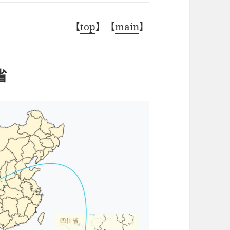
【
top
】【
main
】
省