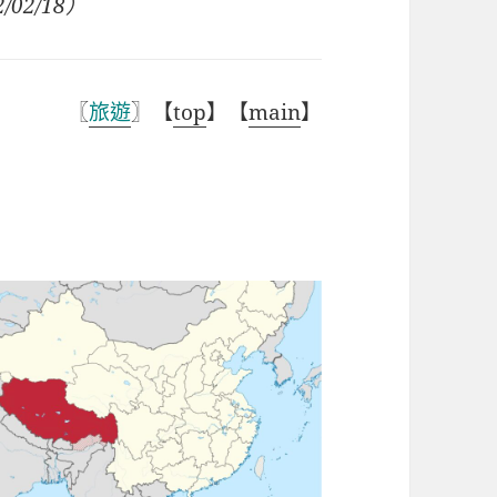
/02/18）
〖
旅遊
〗【
top
】【
main
】