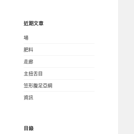
關
鍵
字:
近期文章
場
肥料
走廊
主扭舌目
笠形腹足亞綱
資訊
目錄