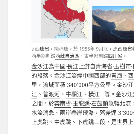
§
西康省
，簡稱康，於 1955年 9月底，原
西康省
西半部劃歸
西藏自治區
、東半部劃歸
四川省
。
金沙江
為
中國
·
長江
上游自
青海省
·
玉樹市
·
的段落。金沙江流經中國西部的
青海
、
西
里，流域面積
340’000
平方公里。金沙江
江
、
普渡河
、
牛欄江
、
橫江
…
等。金沙江
之間，於
雲南省
·
玉龍縣
·
石鼓鎮
急轉北流
水流湍急、兩岸懸崖飛瀑，落差達
3’300
上虎跳、中虎跳、下虎跳三段，是世界上