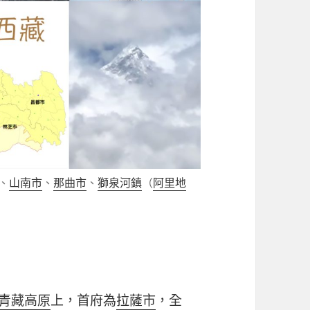
、
山南市
、
那曲市
、
獅泉河鎮
（
阿里地
青藏高原
上，首府為
拉薩市
，全