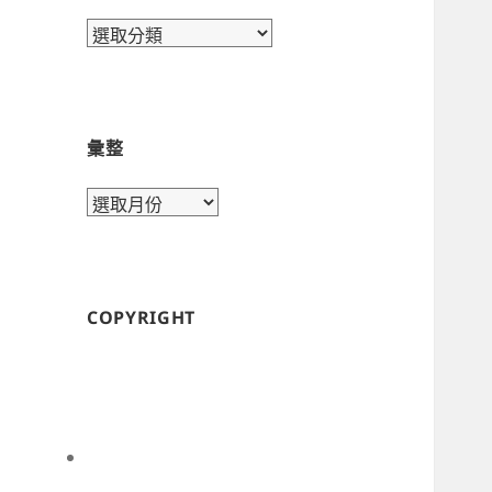
目
錄
彙整
彙
整
COPYRIGHT