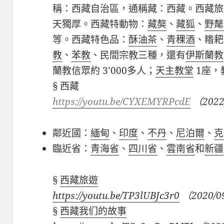
稱：西藏自治區，通稱藏：西藏。西藏旅
天獨厚。西藏特動物：
藏獒
、
藏狐
、
野氂
等。西藏特色品：
酥油茶
、
青稞酒
、糌耙
教
、
苯教
、民間宗教三種，還有
伊斯蘭教
蘭教信眾約
3’000
多人；
天主教堂
1
座，
§
西藏
https://youtu.be/CYXEMYRPcdE
（
2022
鄰近國：
緬甸
、
印度
、
不丹
、
尼泊爾
、
克
臨近省：
青海省
、
四川省
、
雲南省
和
新疆
§
西藏旅遊
https://youtu.be/TP3lUBJc3r0
（2020/0
§
西藏我们的故事