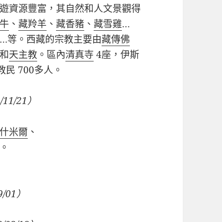
遊資源豐富，其自然和人文景觀得
牛
、
藏羚羊
、
藏香豬
、
藏雪雞
…
…
等。西藏的宗教主要由
藏傳佛
和
天主教
。區內
清真寺
4
座，伊斯
教民
700
多人。
/11/21
）
什米爾
、
。
9/01）