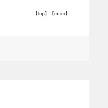
【
top
】【
main
】