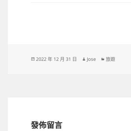
發
作
分
2022 年 12 月 31 日
Jose
旅遊
佈
者
類
日
期:
發佈留言