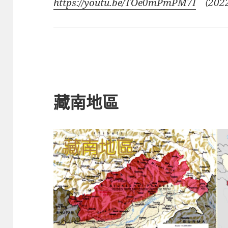
https://youtu.be/TOe0mPmPM7I
（2022
藏南地區