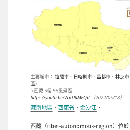
主要城市：
拉薩市
、
日喀則市
、
昌都市
、
林芝市
區
）
§ 西藏 5個 5A風景區
https://youtu.be/7cvTRlMFQII
（2022/05/18）
藏南地區
、
西康省
、
金沙江
、
西藏
（
tibet-autonomous-region
）位於