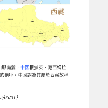
山脈
南麓
，
中國
根據
英、藏
西姆拉
的稱呼，中國認為其屬於西藏故稱
5/05/31
）