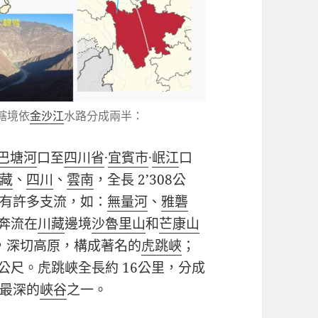
轄境依
金沙江
水路分成兩半：
巴塘河
口至
四川省
·
宜賓市
·
岷江
口
藏
、
四川
、
雲南
，全長
2’308
公
有許多支流，如：
無量河
、
雅礱
奔流在
川
藏
邊境
沙魯里山
和
芒康山
，深切高原，構成著名的
虎跳峽
；
公尺。虎跳峽全長約
16
公里，分成
最深的
峽谷
之一。