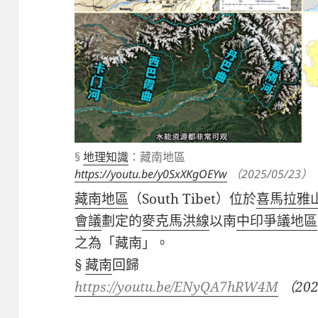
§
地理知識
：藏南地區
https://youtu.be/y0SxXKgOEYw
（2025/05/23）
藏南地區
（
South Tibet
）位於
喜馬拉雅
會議
劃定的
麥克馬洪線
以南
中印爭議地區
之為「藏南」。
§
藏南
回歸
https://youtu.be/ENyQA7hRW4M
（
202