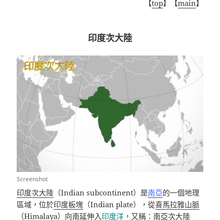
【
top
】【
main
】
印度次大陸
Screenshot
印度次大陸
（
Indian subcontinent
）是
南亞
的一個地理
區域，位於
印度板塊
（
Indian plate
），從
喜馬拉雅山脈
（
Himalaya
）向南延伸入
印度洋
，又稱：南亞次大陸