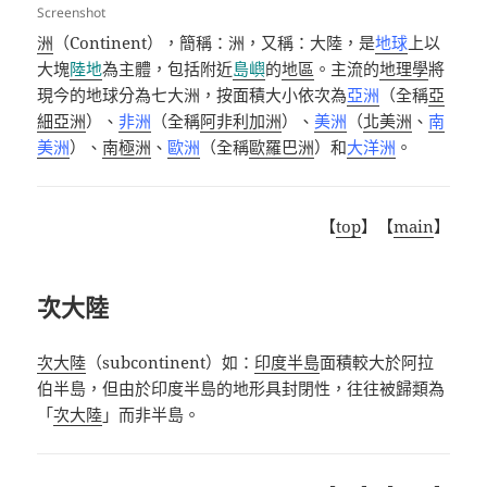
Screenshot
洲
（
Continent
），簡稱：洲，又稱：大陸，是
地球
上以
大塊
陸地
為主體，包括附近
島嶼
的
地區
。主流的
地理學
將
現今的地球分為七大洲，按面積大小依次為
亞洲
（全稱
亞
細亞洲
）、
非洲
（全稱
阿非利加洲
）、
美洲
（
北美洲
、
南
美洲
）、
南極洲
、
歐洲
（全稱
歐羅巴洲
）和
大洋洲
。
【
top
】【
main
】
次大陸
次大陸
（
subcontinent
）如：
印度半島
面積較大於阿拉
伯半島，但由於印度半島的地形具封閉性，往往被歸類為
「
次大陸
」而非半島。