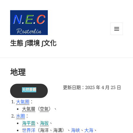
選單及
生態 ∫環境 ∫文化
小工具
地理
更新日期：
2025 年 4 月 25 日
天然景觀
大氣圈
：
大氣層
（
空氣
）、
水圈
：
海平面
、
海拔
、
世界洋
（
海洋
、
海溝
）
、
海峽
、
大海
、