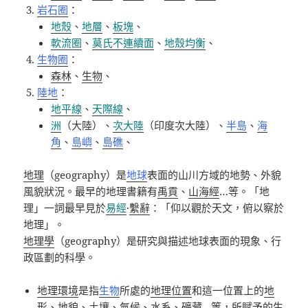
岩石圈
：
地殼
、
地層
、
板塊
、
軟流圈
、
莫氏不連續面
、
地殼均衡
、
生物圈
：
森林
、
生物
、
陸地
：
地平線
、
天際線
、
洲
（大陸）
、
次大陸
（
印度次大陸
）、
半島
、
海
角
、
島嶼
、
島礁
、
地理
（
geography
）是
地球
表面的山川方域的地勢、外貌
風貌狀況。最早的地理書籍有
禹貢
、
山海經
…
等。「地
理」一詞最早見於
易經
·
繫辭
：「仰以觀於天文，俯以察於
地理」。
地理學
（
geography
）是研究與描述地球表面的現象、行
政區劃的科學。
地理環境
是指
生物
所處的
地理位置
和這一位置上的
地
形
、
地貌
、
土壤
、
氣候
、
水系
、礦藏
…
等，所賦予的生