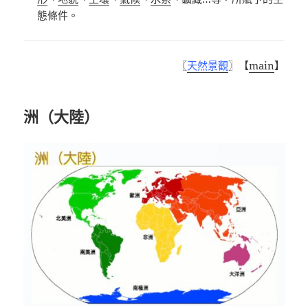
態條件。
〖
天然景觀
〗【
main
】
洲（大陸）