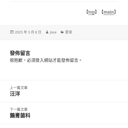
【
top
】【
main
】
發
作
分
2025 年 3 月 8 日
Jose
星球
佈
者
類
日
期:
發佈留言
很抱歉，必須
登入
網站才能發佈留言。
文
上一篇文章
章
汪洋
上
導
一
覽
篇
下一篇文章
文
鵝膏菌科
下
章:
一