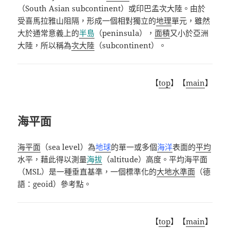
（
South Asian subcontinent
）或印巴孟次大陸
。
由於
受喜馬拉雅山阻隔，形成一個相對獨立的
地理
單元，雖然
大於通常意義上的
半島
（
peninsula
），
面積
又小於亞洲
大陸，所以稱為
次大陸
（
subcontinent
）。
【
top
】【
main
】
海平面
海平面
（
sea level
）為
地球
的單一或多個
海洋
表面的
平均
水平，藉此得以測量
海拔
（
altitude
）高度。平均海平面
（
MSL
）是一種垂直基準，一個標準化的
大地水準面
（德
語：
geoid
）參考點。
【
top
】【
main
】