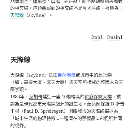
能被
樹木
、
建築物
、
山脈
…
等遮蔽，而不能觀察到與地表
的相交線。這類觀察到的相交線不是真地平線，被稱為：
天際線
（
skyline
）。
【
top
】【
main
】
天際線
天際線
（skyline）是由
自然地景
或
城市
中的建築物
（如：
高樓大廈
、
摩天大廈
）與
天空
所構成的整體人為天
際景觀。
1885年，
芝加哥
建造一座 10層樓高的
家庭保險大樓
，被
認為是現代都市天際線起源的誕生地。建築師保羅·D·斯普
里根（Paul D. Spreiregen）則將城市的天際線描述為
「城市生活的物理特徵…一種潛在的藝術品…它們所共同
的視野」。