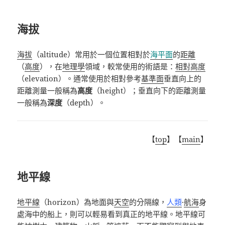
海拔
海拔
（
altitude
）常用於一個位置相對於
海平面
的
距離
（
高度
），在
地理學
領域，較常使用的術語是：
相對高度
（
elevation
）。通常使用於相對參考
基準面
垂直向上的
距離測量一般稱為
高度
（
height
）；垂直向下的距離測量
一般稱為
深度
（
depth
）。
【
top
】【
main
】
地平線
地平線
（
horizon
）為地面與
天空
的分隔線，
人類
·
航海
身
處海中的船上，則可以輕易看到真正的地平線。地平線可