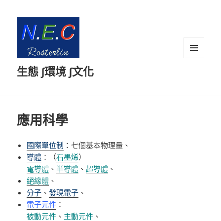
選單及
生態 ∫環境 ∫文化
小工具
應用科學
國際單位制
：七個基本物理量
、
導體
：（
石墨烯
）
電導體
、
半導體
、
超導體
、
絕緣體
、
分子
、
發現電子
、
電子元件
：
被動元件
、
主動元件
、