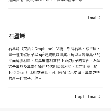
【
main
】
石墨烯
石墨烯
（英語：
Graphene
）又稱：單層石墨
、碳單層
，
2
是一種由
碳原子
以 sp
混成軌域
組成六角型呈蜂巢晶格的
平面薄膜材料，其厚度僅相當於 1個碳原子的直徑
。石墨
烯是導熱及導電性極佳的透明
奈米
材料，其
電阻率
（約
10-6 Ω·cm）比銅或銀低，可用來發展出更薄、導電更快
的新一代
電子元件
。
【
top
】【
main
】