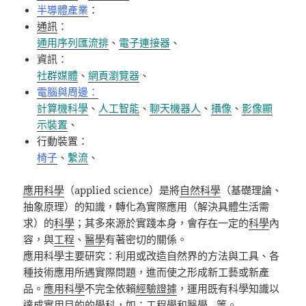
半導體產業
：
通訊
：
通用序列匯流排
、
電子連接器
、
資訊：
社群媒體
、
網頁瀏覽器
、
電腦與周邊：
計算機科學
、
人工智能
、
聊天機器人
、
攝像
、
影像顯
示裝置
、
行動裝置：
椅子
、
繫流
、
應用科學
（
applied science
）是將
自然科學
（基礎理論、
抽象原理）的知識，轉化為實際應用（解決具體生活需
求）的
科學
；其多來源於實踐本身，會存在一定的
科學
內
容，與
工程
、
醫學
有著密切的關係。
應用科學主要研究：利用或改造自然界的方法與工具、各
種技術應用所遇實際問題，進而使之形成新工藝或新產
品。
應用科學
不完全依賴
經驗證據
，運用既有科學知識以
達成實用目的的學科，如：
工程學
和醫學
…
等。