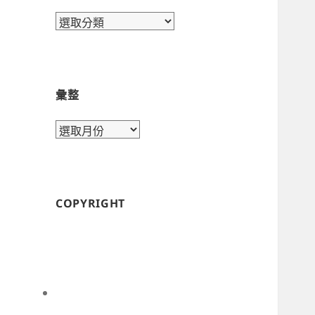
目
錄
彙整
彙
整
COPYRIGHT