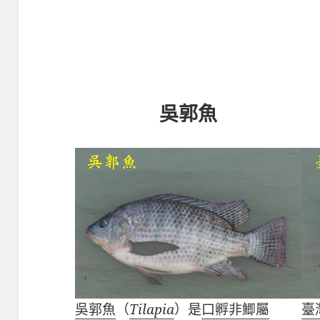
吳郭魚
臺
吳郭魚
（
Tilapia
）是
口孵非鯽屬