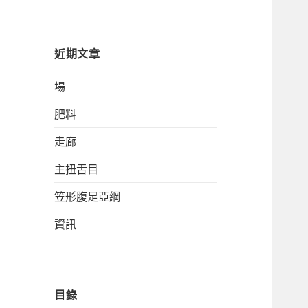
關
鍵
字:
近期文章
場
肥料
走廊
主扭舌目
笠形腹足亞綱
資訊
目錄