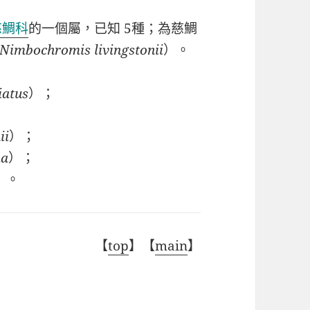
慈鯛科
的一個屬，已知 5種；為慈鯛
Nimbochromis livingstonii
）。
iatus
）；
ii
）；
ma
）；
）。
【
top
】【
main
】