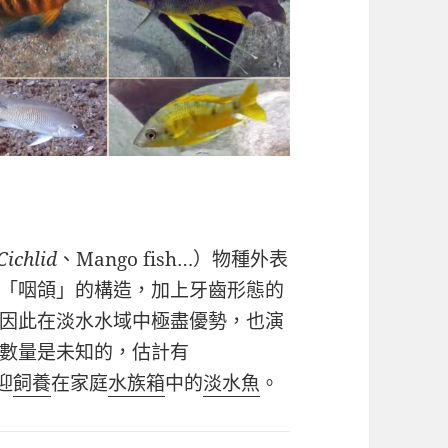
Cichlid
、Mango fish…）物種外表
「咽頜」的構造，加上牙齒形態的
因此在淡水水域中極盡優勢，也演
數量是未知的，估計有
迎
飼養
在家庭
水族箱
中的
淡水魚
。