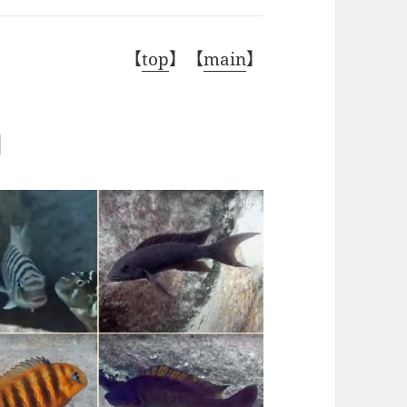
【
top
】【
main
】
鯛