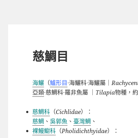
慈鯛目
海鱺
（
鱸形目
·海鱺科·海鱺屬｜
Rachycen
亞類
·慈鯛科·羅非魚屬 ｜
Tilapia
物種，約
慈鯛科
（
Cichlidae
）：
慈鯛
、
吳郭魚
、
臺灣鯛
、
裸鰻䲁科
（
Pholidichthyidae
）：