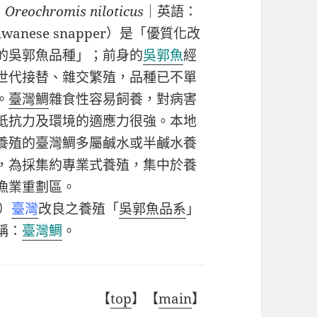
：
Oreochromis niloticus
｜英語：
iwanese snapper
）是「優質化改
的吳郭魚品種」；前身的
吳郭魚
經
世代接替、雜交繁殖，品種已不單
。
臺灣鯛
雜食性容易飼養，對病害
抵抗力及環境的適應力很強。本地
養殖的臺灣鯛多屬鹹水或半鹹水養
，為採集約專業式養殖，集中於養
漁業重劃區。
）
臺灣
改良之養殖「
吳郭魚品系
」
稱：
臺灣鯛
。
【
top
】【
main
】