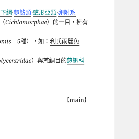
骨下綱
·
棘鰭類
·
鱸形亞類
·
卵附系
（
Cichlomorphae
）
的一目，擁有
omis
｜5種）
，如：
利氏雨麗魚
lycentridae
）與慈鲷目的
慈鯛科
【
main
】