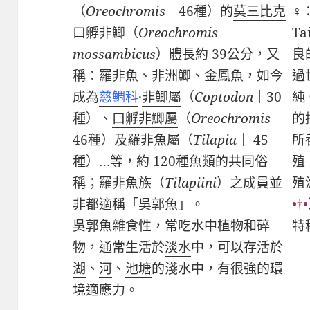
♀
（
Oreochromis
｜
46
種）的
莫三比克
Ta
口孵非鯽
（
Oreochromis
良
mossambicus
）體長約
39
公分，又
過
稱：羅非魚、非洲鯽、金鳳魚，如今
純
成為
慈鯛科
·
非鯽屬
（
Coptodon
｜
30
的
種）、
口孵非鯽屬
（
Oreochromis
｜
所
46
種）及
羅非魚屬
（
Tilapia
｜
45
殖
種）
…
等，約
120
種魚類的共同俗
殖
稱；羅非魚族（
Tilapiini
）之成員並
•
†
•
非都適稱「吳郭魚」。
特
吳郭魚
雜食性，常吃水中植物和碎
物，通常生活於
淡水
中，可以存活於
湖
、
河
、
池塘
的淺水中，有很強的環
境適應力。