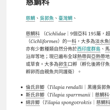
慈鯛科
慈鯛
、
吳郭魚
、
臺灣鯛
、
慈鯛科
（
Cichlidae
｜
9
個亞科
195
屬，
（
Cichliformes
）的一
科
，大多為
淡水魚
亦有少數種類自然分佈於
西印度群島
、
馬
沿岸等地；現已遍布全球
熱帶
與
亞熱帶
地
或草食。大多為
卵生
口孵（孵化後將仔魚
孵卵而由親魚共同護衛）。
倫氏非鯽
（
Tilapia rendalli
｜黑邊吳郭
斯氏非鯽
（
Tilapia sparrmanii
｜
慈鯛科
綿非鯽
（
Tilapia spongotroktis
｜
慈鯛