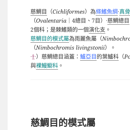
慈鯛目
（
Cichliformes
）
為
條鰭魚綱
·
真
（
Ovalentaria
｜
4
總目、
7
目）
·
慈鯛總目
2
個科；
是
棘鰭類
的一個
演化支
。
慈鯛目的模式屬
為雨麗魚屬（
Nimbochr
（
Nimbochromis livingstonii
）。
·
†
·
）慈鯛總目涵蓋：
鱸亞目
的
葉鱸科
（
Po
與
裸鰻䲁科
。
慈鯛目的模式屬