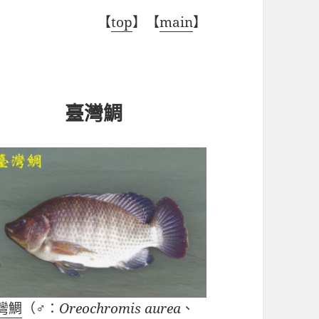
【
top
】【
main
】
臺灣鯛
灣鯛
（♂：
Oreochromis aurea
、