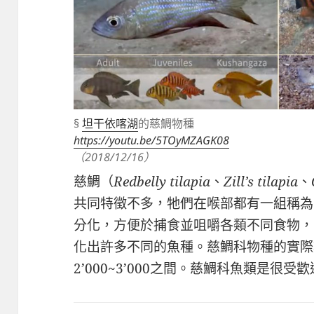
§
坦干依喀湖
的慈鯛物種
https://youtu.be/5TOyMZAGK08
（2018/12/16）
慈鯛（
Redbelly tilapia
、
Zill’s tilapia
、
共同特徵不多，牠們在喉部都有一組稱為
分化，方便於捕食並咀嚼各類不同食物，
化出許多不同的魚種。慈鯛科物種的實際
2’000~3’000之間。慈鯛科魚類是很受歡