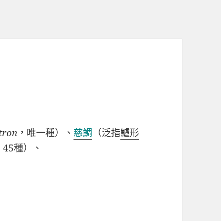
tron
，唯一種）、
慈鯛
（泛指
鱸形
 45種）、