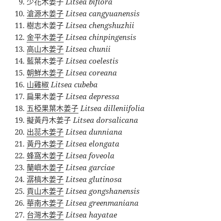
少花木姜子
Litsea biflora
滄源木姜子
Litsea cangyuanensis
樹志木姜子
Litsea chengshuzhii
金平木姜子
Litsea chinpingensis
高山木姜子
Litsea chunii
藍葉木姜子
Litsea coelestis
朝鮮木姜子
Litsea coreana
山雞椒
Litsea cubeba
扁果木姜子
Litsea depressa
五椏果葉木姜子
Litsea dilleniifolia
擬黃丹木姜子
Litsea dorsalicana
出蕊木姜子
Litsea dunniana
黃丹木姜子
Litsea elongata
蜂窩木姜子
Litsea foveola
蘭嶼木姜子
Litsea garciae
潺槁木姜子
Litsea glutinosa
貢山木姜子
Litsea gongshanensis
華南木姜子
Litsea greenmaniana
台灣木姜子
Litsea hayatae