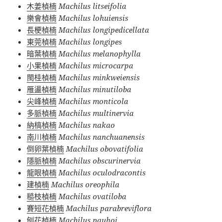
木姜楨楠
Machilus litseifolia
樂會楨楠
Machilus lohuiensis
長梗楨楠
Machilus longipedicellata
東莞楨楠
Machilus longipes
暗葉楨楠
Machilus melanophylla
小果楨楠
Machilus microcarpa
閩桂楨楠
Machilus minkweiensis
雁盪楨楠
Machilus minutiloba
尖峰楨楠
Machilus monticola
多脈楨楠
Machilus multinervia
納槁楨楠
Machilus nakao
南川楨楠
Machilus nanchuanensis
倒卵葉楨楠
Machilus obovatifolia
隱脈楨楠
Machilus obscurinervia
龍眼楨楠
Machilus oculodracontis
建楨楠
Machilus oreophila
糙枝楨楠
Machilus ovatiloba
賽短花楨楠
Machilus parabreviflora
刨花楨楠
Machilus pauhoi