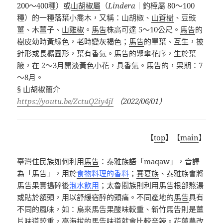
200
～
400
種）或
山胡椒屬
（
Lindera
｜釣樟屬
80
～
100
種）的一種落葉小喬木，又稱：山胡椒、
山蒼樹
、豆豉
薑、木薑子、
山雞椒
。
馬吿
株高可達
5
～
10
公尺。
馬告
的
樹皮幼時黃綠色，老時變灰褐色；
馬告
的單葉、互生，披
針形或長橢圓形，葉有香氣。馬告的聚傘花序，生於葉
腋，在
2
～
3
月開淡黃色小花，具香氣。馬告的，果期：
7
～
8
月。
§
山胡椒簡介
https://youtu.be/ZctuQ2iy4jI
（
2022/06/01
）
【
top
】【
main
】
臺灣住民族如何利用
馬告
：泰雅族語「
maqaw
」，音譯
為「馬告」，用於
食物料理的香料
；
賽夏族
、泰雅族會將
馬告果實搗碎後
泡水飲用
；太魯閣族則利用馬告根部熬湯
或貼於額頭，用以舒緩宿醉的頭痛。不同產地的
馬告
具有
不同的風味，如：烏來馬告果酸味較重、新竹馬告則是薑
片味道較重，高海拔的馬告味道就會比較辛辣。花蓮農改