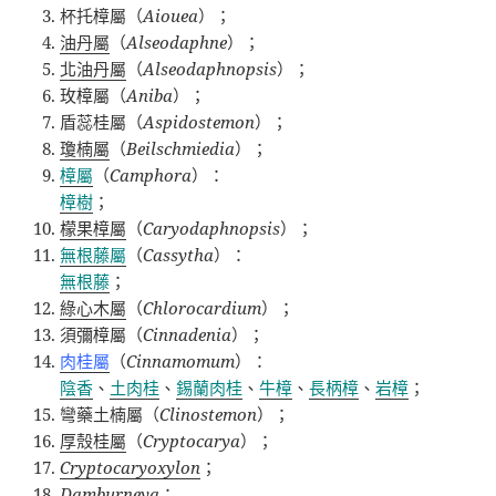
杯托樟屬（
Aiouea
）；
油丹屬
（
Alseodaphne
）；
北油丹屬
（
Alseodaphnopsis
）；
玫樟屬（
Aniba
）；
盾蕊桂屬（
Aspidostemon
）；
瓊楠屬
（
Beilschmiedia
）；
樟屬
（
Camphora
）：
樟樹
；
檬果樟屬
（
Caryodaphnopsis
）；
無根藤屬
（
Cassytha
）：
無根藤
；
綠心木屬
（
Chlorocardium
）；
須彌樟屬（
Cinnadenia
）；
肉桂屬
（
Cinnamomum
）：
陰香
、
土肉桂
、
錫蘭肉桂
、
牛樟
、
長柄樟
、
岩樟
；
彎藥土楠屬（
Clinostemon
）；
厚殼桂屬
（
Cryptocarya
）；
Cryptocaryoxylon
；
Damburneya
；