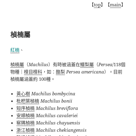
【
top
】【
main
】
楨楠屬
紅楠
、
楨楠屬
（
Machilus
）有時被涵蓋在
鱷梨屬
（
Persea
/118
個
物種｜
樟目
樟科
，如：
酪梨
Persea americana
）。目前
楨楠屬涵蓋約
100
種。
黃心樹
Machilus bombycina
枇杷葉楨楠
Machilus bonii
短序楨楠
Machilus breviflora
安順楨楠
Machilus cavaleriei
察隅楨楠
Machilus chayuensis
浙江楨楠
Machilus chekiangensis