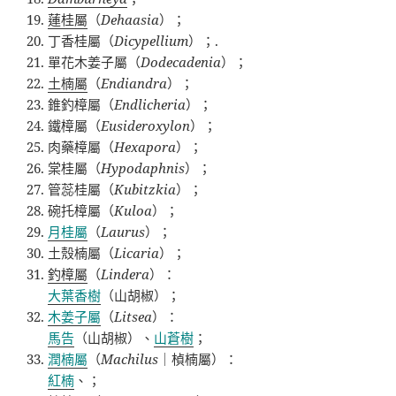
蓮桂屬
（
Dehaasia
）；
丁香桂屬（
Dicypellium
）；
.
單花木姜子屬（
Dodecadenia
）；
土楠屬
（
Endiandra
）；
錐釣樟屬（
Endlicheria
）；
鐵樟屬（
Eusideroxylon
）；
肉藥樟屬（
Hexapora
）；
棠桂屬（
Hypodaphnis
）；
管蕊桂屬（
Kubitzkia
）；
碗托樟屬（
Kuloa
）；
月桂屬
（
Laurus
）；
土殼楠屬（
Licaria
）；
釣樟屬
（
Lindera
）：
大葉香樹
（山胡椒）；
木姜子屬
（
Litsea
）：
馬告
（山胡椒）、
山蒼樹
；
潤楠屬
（
Machilus
｜楨楠屬
）：
紅楠
、；