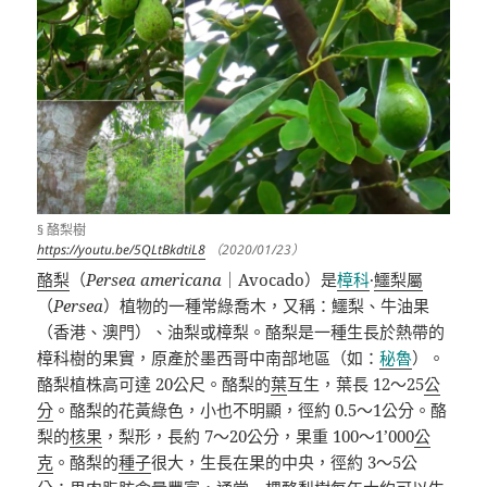
§ 酪梨樹
https://youtu.be/5QLtBkdtiL8
（2020/01/23）
酪梨
（
Persea americana
｜
Avocado
）是
樟科
·
鱷梨屬
（
Persea
）植物的一種常綠喬木，又稱：鱷梨、牛油果
（香港、澳門）、油梨或樟梨。酪梨是一種生長於熱帶的
樟科樹的果實，原產於墨西哥中南部地區（如：
秘魯
）。
酪梨植株高可達
20
公尺。酪梨的
葉
互生，葉長
12
～
25
公
分
。酪梨的花黃綠色，小也不明顯，徑約
0.5
～
1
公分。酪
梨的
核果
，梨形，長約
7
～
20
公分，果重
100
～
1’000
公
克
。酪梨的
種子
很大，生長在果的中央，徑約
3
～
5
公