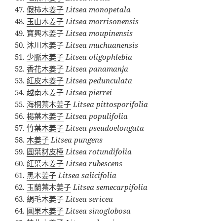
假柿木姜子
Litsea monopetala
玉山木姜子
Litsea morrisonensis
寶興木姜子
Litsea moupinensis
沐川木姜子
Litsea muchuanensis
少脈木姜子
Litsea oligophlebia
香花木姜子
Litsea panamanja
紅皮木姜子
Litsea pedunculata
越南木姜子
Litsea pierrei
海桐葉木姜子
Litsea pittosporifolia
楊葉木姜子
Litsea populifolia
竹葉木姜子
Litsea pseudoelongata
木姜子
Litsea pungens
圓葉豺皮樟
Litsea rotundifolia
紅葉木姜子
Litsea rubescens
黑木姜子
Litsea salicifolia
玉蘭葉木姜子
Litsea semecarpifolia
絹毛木姜子
Litsea sericea
圓果木姜子
Litsea sinoglobosa