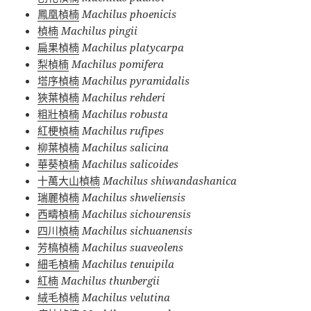
鳳凰楨楠
Machilus phoenicis
楨楠
Machilus pingii
扁果楨楠
Machilus platycarpa
梨楨楠
Machilus pomifera
塔序楨楠
Machilus pyramidalis
狹葉楨楠
Machilus rehderi
粗壯楨楠
Machilus robusta
紅梗楨楠
Machilus rufipes
柳葉楨楠
Machilus salicina
華葵楨楠
Machilus salicoides
十萬大山楨楠
Machilus shiwandashanica
瑞麗楨楠
Machilus shweliensis
西疇楨楠
Machilus sichourensis
四川楨楠
Machilus sichuanensis
芳槁楨楠
Machilus suaveolens
細毛楨楠
Machilus tenuipila
紅楠
Machilus thunbergii
絨毛楨楠
Machilus velutina