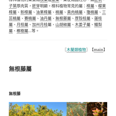
子葉
厚肉質，
胚芽
明顯。樟科植物常見的屬：
樟屬
、
檬果
樟屬
、
新樟屬
、
油果樟屬
、
楠屬
、
黃肉楠屬
、
瓊楠屬
、
三
蕊楠屬
、
賽楠屬
、
油丹屬
、
無根藤屬
、
厚殼桂屬
、
蓮桂
屬
、
月桂屬
、
加州月桂
屬
、
山胡椒屬
、
木姜子屬
、
鱷梨
屬
、
檫樹屬
…
等。
〖
木蘭類植物
〗【
main
】
無根藤屬
無根藤