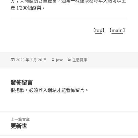
分；果肉脂肪含量豐富，通常一棵酪梨樹每年大約可以生
產
1’200
個酪梨。
【
top
】【
main
】
發
作
分
2023 年 3 月 20 日
Jose
生態寶庫
佈
者
類
日
期:
發佈留言
很抱歉，必須
登入
網站才能發佈留言。
文
上一篇文章
章
更新世
上
導
一
覽