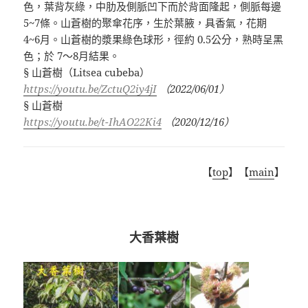
色，葉背灰綠，中肋及側脈凹下而於背面隆起，側脈每邊
5~7
條。山蒼樹的聚傘花序，生於葉腋，具香氣，花期
4~6
月。山蒼樹的漿果綠色球形，徑約
0.5
公分，熟時呈黑
色；於
7
～
8
月結果。
§
山蒼樹（
Litsea cubeba
）
https://youtu.be/ZctuQ2iy4jI
（
2022/06/01
）
§
山蒼樹
https://youtu.be/t-IhAO22Ki4
（
2020/12/16
）
【
top
】【
main
】
大香葉樹