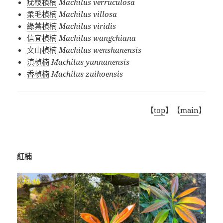
疣枝楨楠
Machilus verruculosa
柔毛楨楠
Machilus villosa
綠葉楨楠
Machilus viridis
信宜楨楠
Machilus wangchiana
文山楨楠
Machilus wenshanensis
滇楨楠
Machilus yunnanensis
香楨楠
Machilus zuihoensis
【
top
】【
main
】
紅楠