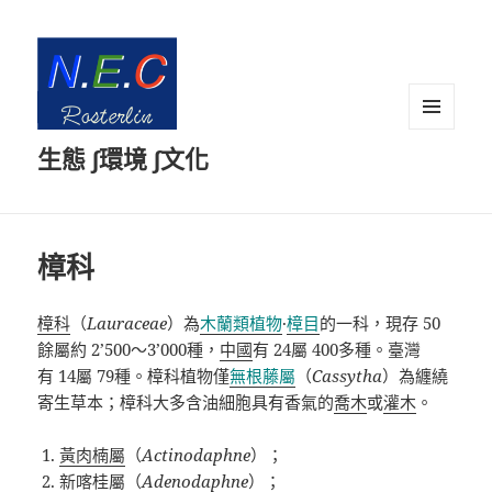
選單及
生態 ∫環境 ∫文化
小工具
樟科
樟科
（
Lauraceae
）為
木蘭類植物
·
樟目
的一科，現存
50
餘
屬約
2’500
～
3’000
種，
中國
有
24
屬
400
多種。臺灣
有
14
屬
79
種。樟科植物僅
無根藤屬
（
Cassytha
）為纏繞
寄生草本；樟科大多含油細胞具有香氣的
喬木
或
灌木
。
黃肉楠屬
（
Actinodaphne
）；
新喀桂屬（
Adenodaphne
）；