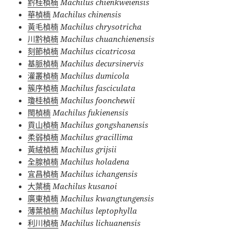
黔桂楨楠
Machilus chienkweiensis
華楨楠
Machilus chinensis
黃毛楨楠
Machilus chrysotricha
川黔楨楠
Machilus chuanchienensis
刻節楨楠
Machilus cicatricosa
基脈楨楠
Machilus decursinervis
灌叢楨楠
Machilus dumicola
簇序楨楠
Machilus fasciculata
瓊桂楨楠
Machilus foonchewii
閩楨楠
Machilus fukienensis
貢山楨楠
Machilus gongshanensis
柔弱楨楠
Machilus gracillima
黃絨楨楠
Machilus grijsii
全腺楨楠
Machilus holadena
宜昌楨楠
Machilus ichangensis
大葉楠
Machilus kusanoi
廣東楨楠
Machilus kwangtungensis
薄葉楨楠
Machilus leptophylla
利川楨楠
Machilus lichuanensis