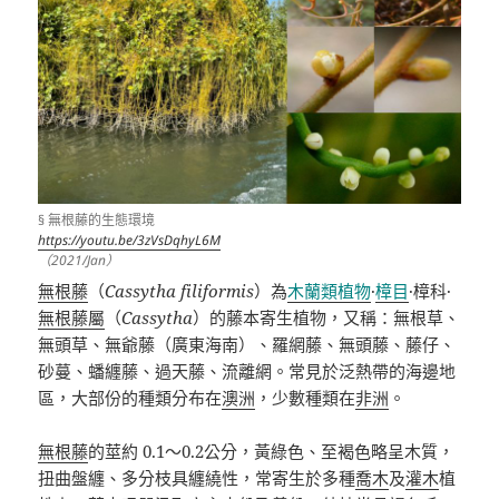
§ 無根藤的生態環境
https://youtu.be/3zVsDqhyL6M
（2021/Jan）
無根藤
（
Cassytha filiformis
）為
木蘭類植物
·
樟目
·
樟科
·
無根藤屬
（
Cassytha
）的藤本寄生植物，又稱：無根草、
無頭草、無爺藤（廣東海南）、羅網藤、無頭藤、藤仔、
砂蔓、蟠纏藤、過天藤、流離網。常見於泛熱帶的海邊地
區，大部份的種類分布在
澳洲
，少數種類在
非洲
。
無根藤
的莖約
0.1
～
0.2
公分，黃綠色、至褐色略呈木質，
扭曲盤纏、多分枝具纏繞性，常寄生於多種
喬木
及
灌木
植