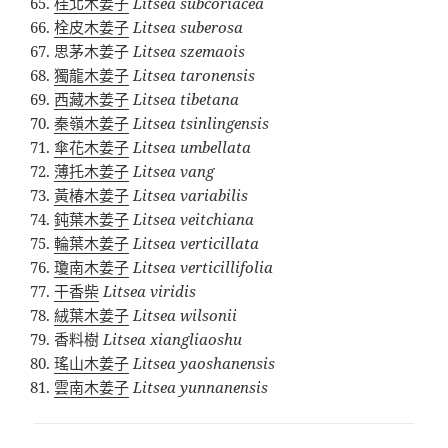
桂北木姜子
Litsea subcoriacea
栓皮木姜子
Litsea suberosa
思茅木姜子
Litsea szemaois
獨龍木姜子
Litsea taronensis
西藏木姜子
Litsea tibetana
秦嶺木姜子
Litsea tsinlingensis
傘花木姜子
Litsea umbellata
薄托木姜子
Litsea vang
黃椿木姜子
Litsea variabilis
鈍葉木姜子
Litsea veitchiana
輪葉木姜子
Litsea verticillata
瓊南木姜子
Litsea verticillifolia
干香柴
Litsea viridis
絨葉木姜子
Litsea wilsonii
香料樹
Litsea xiangliaoshu
瑤山木姜子
Litsea yaoshanensis
雲南木姜子
Litsea yunnanensis