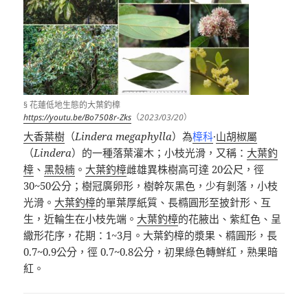
§ 花蓮低地生態的大葉釣樟
https://youtu.be/Bo7508r-Zks
（
2023/03/20
）
大香葉樹
（
Lindera megaphylla
）為
樟科
·
山胡椒屬
（
Lindera
）的一種落葉灌木；小枝光滑，又稱：
大葉釣
樟
、
黑殼楠
。
大葉釣樟
雌雄異株樹高可達
20
公尺，徑
30~50
公分；樹冠廣卵形，樹幹灰黑色，少有剝落，小枝
光滑。
大葉釣樟
的單葉厚紙質、長橢圓形至披針形、互
生，近輪生在小枝先端。
大葉釣樟
的花腋出、紫紅色、呈
繖形花序，花期：
1~3
月。大葉釣樟的漿果、橢圓形，長
0.7~0.9
公分，徑
0.7~0.8
公分，初果綠色轉鮮紅，熟果暗
紅。