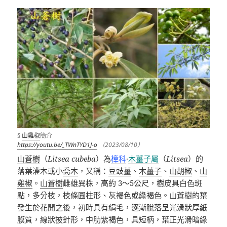
§
山雞椒
簡介
https://youtu.be/_TWnTYD1J-o
（2023/08/10）
山蒼樹
（
Litsea cubeba
）為
樟科
·
木薑子屬
（
Litsea
）的
落葉灌木或小
喬木
，又稱：
豆豉薑
、
木薑子
、
山胡椒
、
山
雞椒
。
山蒼樹
雌雄異株，高約
3
～
5
公尺，樹皮具白色斑
點，多分枝，枝條圓柱形、灰褐色或綠褐色。山蒼樹的葉
發生於花開之後，初時具有絹毛，逐漸脫落呈光滑狀厚紙
膜質，線狀披針形，中肋紫褐色，具短柄，葉正光滑暗綠