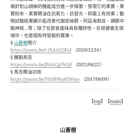
場針對山胡椒的機能成分進一步探索，發現它的果實、果
實粉末、果實精油在抗氧化、抗發炎、抑菌上有效果；動
物試驗結果顯示能改善代謝症候群、阿茲海默症、調節中
樞神經
…
等；除了在飲食風味具有獨特性，在保健養生領
域中，也是個有待發掘的寶庫。
§
山蒼樹
簡介
https://youtu.be/t-IhAO22Ki4
（
2020/12/16
）
§
醃製馬告
https://youtu.be/fHiACgFhCj4
（
2021/06/22
）
§
馬告精油功效
https://youtu.be/V0IMWabZWaw
（
2017/06/09
）
【
top
】【
main
】
山蒼樹