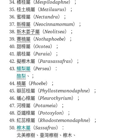
楂桂屬（
Mespilodaphne
）；
桂土楠屬（
Mezilaurus
）；
蜜樟屬（
Nectandra
）；
新樟屬
（
Neocinnamomum
）；
新木姜子屬
（
Neolitsea
）；
賽楠屬
（
Nothaphoebe
）；
甜樟屬（
Ocotea
）；
鵑桂屬（
Paraia
）；
擬檫木屬（
Parasassafras
）；
鱷梨屬
（
Persea
）：
酪梨
、；
楠屬
（
Phoebe
）；
瓣蕊桂屬（
Phyllostemonodaphne
）；
蟻心樟屬（
Pleurothyrium
）；
河樟屬（
Potameia
）；
亞鐵樟屬（
Potoxylon
）；
紅蕊樟屬（
Rhodostemonodaphne
）；
檫木屬
（
Sassafras
）：
北美檫樹
、
臺灣檫樹
、
檫木
、