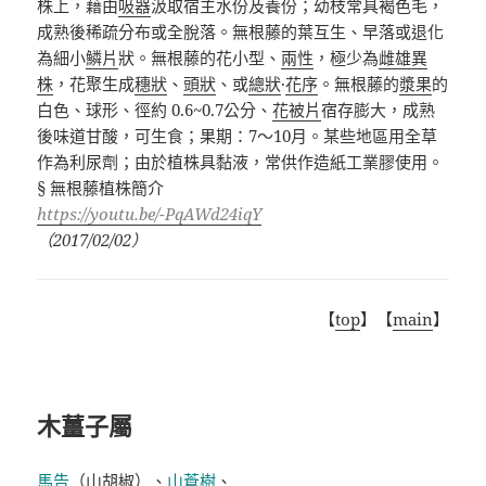
株上，藉由
吸器
汲取宿主水份及養份；幼枝常具褐色毛，
成熟後稀疏分布或全脫落。無根藤的葉互生、早落或退化
為細小
鱗片
狀。無根藤的花小型、
兩性
，極少為
雌雄異
株
，花聚生成
穗狀
、
頭狀
、或
總狀
·
花序
。無根藤的
漿果
的
白色、球形、徑約
0.6~0.7
公分、
花被片
宿存膨大，成熟
後味道甘酸，可生食；果期：
7
～
10
月。某些地區用全草
作為利尿劑；由於植株具黏液，常供作造紙工業膠使用。
§ 無根藤植株簡介
https://youtu.be/-PqAWd24iqY
（2017/02/02）
【
top
】【
main
】
木薑子屬
馬告
（山胡椒）、
山蒼樹
、