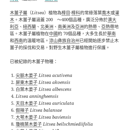
木薑子屬
（
Litsea
）植物為
樟目
·
樟科
的常綠落葉
喬木
或
灌
木
。木薑子屬涵蓋 200 ～400個品種，廣泛分佈於
澳大
利亞
、
紐西蘭
、
北美洲
、
南美洲
及
亞洲
的
熱帶
、
亞熱帶
地
區。木薑子屬植物在
中國
約 70個品種，大多生長於
華南
和
西南
的溫暖地區。
涼山彝族自治州
已經開始逐步禁止木
薑子的採伐和交易，對野生木薑子屬植物進行保護。
已被紀錄的木薑子物種：
尖脈木姜子
Litsea acutivena
屏東木姜子
Litsea akoensis
白葉木姜子
Litsea albescens
Litsea anningheensis
天目木姜子
Litsea auriculata
假辣子
Litsea balansae
大萼木姜子
Litsea baviensis
瓊楠葉木姜子
Litsea beilschmiediifolia