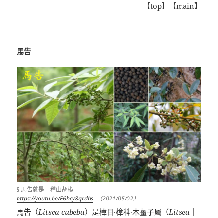
【
top
】【
main
】
馬告
§ 馬吿就是一種山胡椒
https://youtu.be/E6hcy8qrdhs
（2021/05/02）
馬吿
（
Litsea cubeba
）是
樟目
·
樟科
·
木薑子屬
（
Litsea
｜