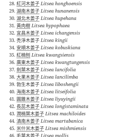
紅河木姜子
Litsea honghoensis
湖南木姜子
Litsea hunanensis
湖北木姜子
Litsea hupehana
黃肉樹
Litsea hypophaea
宜昌木姜子
Litsea ichangensis
禿淨木姜子
Litsea kingii
安順木姜子
Litsea kobuskiana
紅楠刨
Litsea kwangsiensis
廣東木姜子
Litsea kwangtungensis
劍葉木姜子
Litsea lancifolia
大果木姜子
Litsea lancilimba
勃生木姜子
Litsea liboshengii
海南木姜子
Litsea litseifolia
圓錐木姜子
Litsea liyuyingii
長蕊木姜子
Litsea longistaminata
潤楠葉木姜子
Litsea machiloides
滇南木姜子
Litsea martabanica
米什米木姜子
Litsea mishmiensis
毛葉木姜子
Litsea mollis