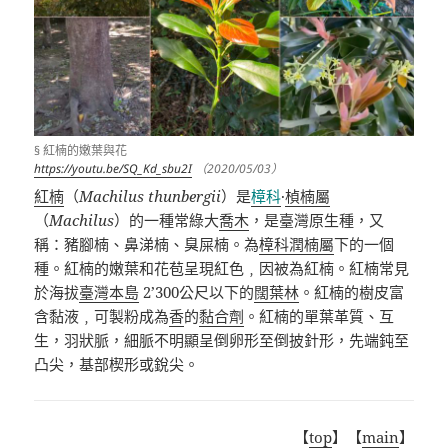
§ 紅楠的嫩葉與花
https://youtu.be/SQ_Kd_sbu2I
（2020/05/03）
紅楠
（
Machilus thunbergii
）是
樟科
·
楨楠屬
（
Machilus
）的一種常綠大
喬木
，是臺灣原生種，又
稱：豬腳楠、鼻涕楠、臭屎楠。為
樟科
潤楠屬
下的一個
種。紅楠的嫩葉和花苞呈現紅色﹐因被為紅楠。紅楠常見
於海拔
臺灣本島
2’300
公尺以下的
闊葉林
。紅楠的樹皮富
含黏液﹐可製粉成為
香
的
黏合劑
。紅楠的單葉革質、互
生，羽狀脈，細脈不明顯呈倒卵形至倒披針形，先端鈍至
凸尖，基部楔形或銳尖。
【
top
】【
main
】