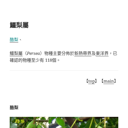
鱷梨屬
酪梨
、
鱷梨屬
（
Persea
）物種主要分佈於
新熱帶界
及
東洋界
，已
確認的物種至少有
118
個。
【
top
】【
main
】
酪梨