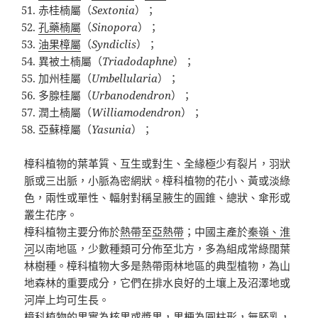
赤桂楠屬（
Sextonia
）；
孔藥楠屬
（
Sinopora
）；
油果樟屬
（
Syndiclis
）；
異被土楠屬（
Triadodaphne
）；
加州桂屬（
Umbellularia
）；
多腺桂屬（
Urbanodendron
）；
潤土楠屬（
Williamodendron
）；
亞蘇樟屬（
Yasunia
）；
樟科植物的葉革質、互生或對生、全緣極少有裂片，羽狀
脈或三出脈，小脈為密網狀。樟科植物的花小、黃或淡綠
色，兩性或單性、輻射對稱呈腋生的圓錐、總狀、傘形或
叢生花序。
樟科植物主要分佈於
熱帶
至
亞熱帶
；中國主產於
秦嶺、淮
河
以南地區，少數種類可分佈至北方，多為組成常綠闊葉
林樹種。樟科植物大多是熱帶雨林地區的典型植物，為山
地森林的重要成分，它們在排水良好的土壤上及沼澤地或
河岸上均可生長。
樟科植物的果實為
核果
或
漿果
，果梗為圓柱形，無
胚乳
，