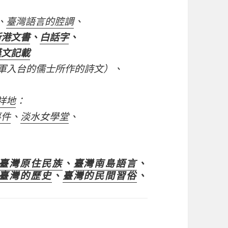
、
臺灣語言的腔調
、
新港文書
、
白話字
、
漢文記載
隨鄭軍入台的儒士所作的詩文）、
祥地
：
事件
、
淡水女學堂
、
臺灣原住民族
、
臺灣南島語言
、
臺灣的歷史
、
臺灣的民間習俗
、