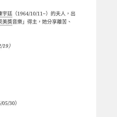
陳宇廷
（
1964/10/11~
）的夫人，出
萊美獎
音樂」得主，她分享離苦、
2/19
）
/05/30）