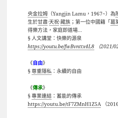
央金拉姆
（
Yangjin Lamu，1967~
）為
生於
甘肅
·
天祝
·
藏族
；第一位中國籍「
葛
得樂方法，家庭即道場
…
§ 人文講堂：快樂的源泉
https://youtu.be/fwBvnttx4L8
（
2021/0
《
自由
》
§
尊重隱私
：永續的自由
《
傳承
》
§
專業連結
：蓄能的傳承
https://youtu.be/tF7ZMnH1Z5A
（2016