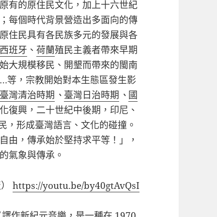
原有的原住民文化，加上十六世紀
；每個時代背景營造出多面向的傳
原住民具有各民族多元的發展與各
西班牙
、
荷蘭
殖民主義者帶來早期
始大規模移民、開墾而帶來的閩南
…等，宗教開始對本生態區發生影
臺灣清治時期
、
臺灣日治時期
、
國
化復興，二十世紀中後期，印尼、
民，形成臺灣語言、文化的碰撞。
自由，傳承始於堅持求平等！」，
的氣象與傳承。
版）
https://youtu.be/by40gtAvQsI
又譯作新紀元音樂，是一種在
1970