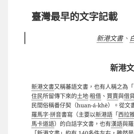
臺灣最早的文字記載
新港文書
、
新港
新港文書
又稱蕃語文書，也有人稱之為「
住民
所留傳下來的
土地
·
租借
、
買賣
與
借
民間俗稱番仔契（
huan-á-khè
）。從文
羅馬字
·
拼音
書寫（主要以
新港語
「
西拉
馬卡道語
）的白話字文書，也有
漢語
與羅
「新港文書」約有
140
多件左右，雖然是