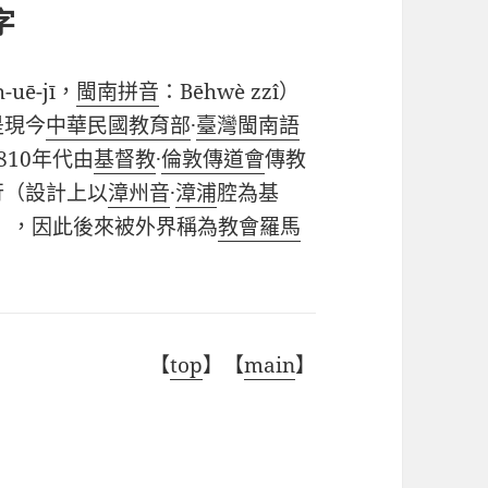
字
h-uē-jī
，
閩南拼音
：
Bēhwè zzî
）
是現今
中華民國教育部
·
臺灣閩南語
810
年代由
基督教
·
倫敦傳道會
傳教
行（設計上以
漳州音
·
漳浦
腔為基
》，因此後來被外界稱為
教會羅馬
【
top
】【
main
】