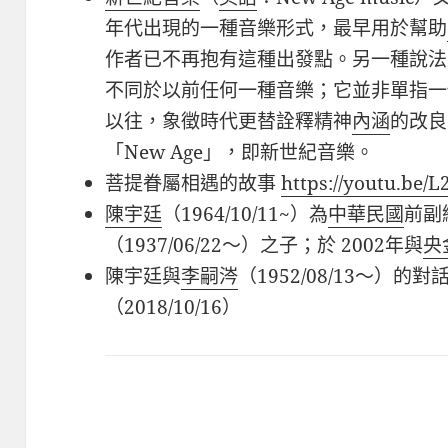
年代出現的一種音樂形式，最早用於幫助
作者已不再抱有這種出發點。另一種說法
不同於以前任何一種音樂；它並非單指一
以往，象徵時代更替詮釋精神
內涵
的改良
「
New Age
」，即新世紀音樂。
菩提眷屬相遇的故事
https://youtu.be/
陳宇廷
（
1964/10/11~
）為
中華民國
前副
（
1937/06/22
～）之子；於 2002年與
央
陳宇廷與
李嗣涔
（
1952/08/13
～）的對
（
2018/10/16
）