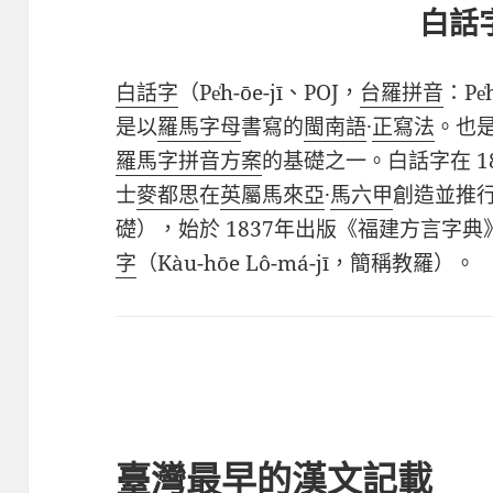
白話
白話字
（
Pe̍h-ōe-jī
、
POJ
，
台羅拼音
：
Pe̍
是以
羅馬字母
書寫的
閩南語
·
正寫法
。也
羅馬字拼音方案
的基礎之一。白話字在
1
士
麥都思
在
英屬馬來亞
·
馬六甲
創造並推
礎），始於
1837
年出版《福建方言字典
字
（
Kàu-hōe Lô-má-jī
，簡稱教羅）。
臺灣最早的漢文記載