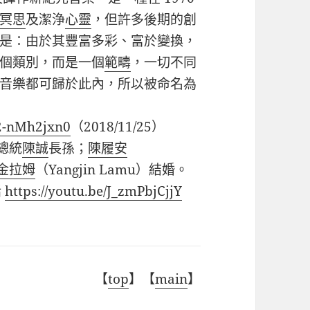
冥思
及潔浄
心靈
，但許多後期的創
是：由於其豐富多彩、富於變換，
個類別，而是一個
範疇
，一切不同
音樂都可歸於此內，所以被命名為
L2-nMh2jxn0
（
2018/11/25
）
總統
陳誠
長孫；
陳履安
金拉姆
（
Yangjin Lamu
）結婚。
話
https://youtu.be/J_zmPbjCjjY
【
top
】【
main
】