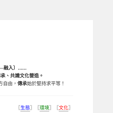
—融入〕……
傳承、共識文化營造。
方自由，
傳承
始於堅持求平等！
〖
生態
〗〖
環境
〗〖
文化
〗