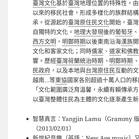
臺灣文化
基於
臺灣
地理位置的特殊性，由
以來的移民社會，形成多樣化的族群結構
承。從源起的
臺灣原住民文化
開始，臺灣
自獨特的文化。
地理大發現
後的
葡萄牙
、
西方文明
，
明鄭時期
以後東南沿海
漢族
開
文化和客家文化；同時
儒家
、
道家
和
佛教
響。歷經
臺灣荷蘭統治時期
、
明鄭時期
、
民政府
，以及本地與
台灣原住民
互動的文
越南…等
東協
國家各別超過十萬人口的移
「文化範圍廣泛育溫馨，永續有賴傳承方
以臺灣整體住民為主體的文化逐漸產生新
智慧真言：
Yangjin Lamu
（
Grammy
（
2013/02/01
）
新世紀音樂
（
英語
：
New Age music
）