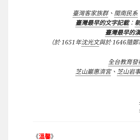
臺灣客家族群
、
閩南民系
臺灣最早的文字記載
：
臺灣最早的
（於 1651年
沈光文
與於 1646
全台教育發
芝山巖惠濟宮
、
芝山岩
《
溫馨
》