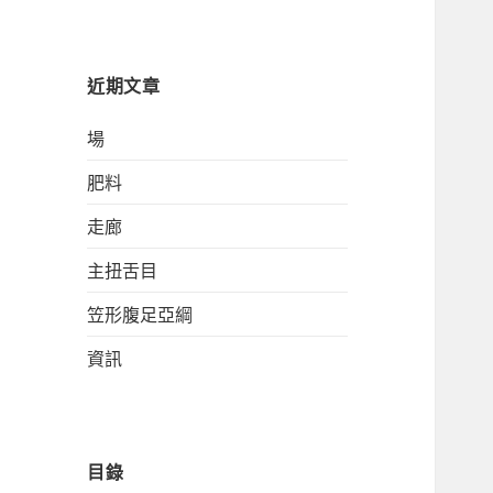
關
鍵
字:
近期文章
場
肥料
走廊
主扭舌目
笠形腹足亞綱
資訊
目錄