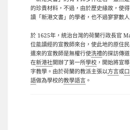
的珍貴材料，不過，由於歷史緣故，使得
讀「新港文書」的學者，也不過寥寥數人
於
1625
年，統治台灣的荷蘭行政長官
Ma
位能讀經的宣教師來台，使此地的原住民
遣來的宣教師是無權行使
洗禮
的探訪傳道
在
新港社
開辦了第一所
學校
，開始將宣導
字教學。由於荷蘭的教派主張以
方言
或
口
語
做為學校的
教學語言
。