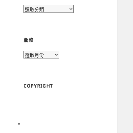
目
錄
彙整
彙
整
COPYRIGHT