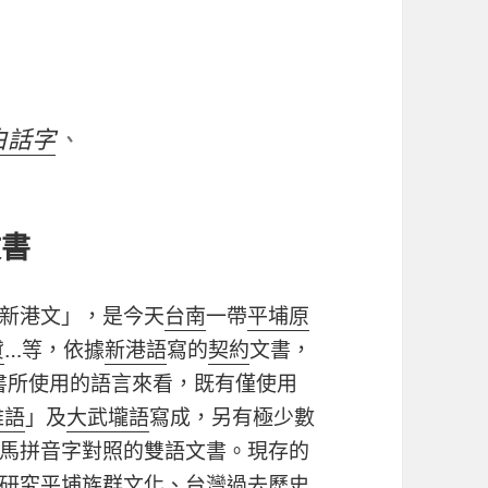
白話字
、
文書
新港文」，是今天
台南
一帶
平埔原
貸
…
等，依據
新港語
寫的
契約
文書，
書所使用的語言來看，既有僅使用
雅語
」及
大武壠語
寫成，另有極少數
馬拼音字對照的雙語文書。現存的
研究平埔族群文化、台灣過去歷史