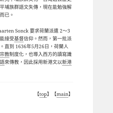
平埔族群語文失傳，現在能勉強解
而已。
arten Sonck
要求荷蘭派遣
2
～
3
能接受
基督
信仰。然而，第一批派
。直到
1636
年
5
月
26
日，荷蘭人
宗教
制度化，也導入西方的讀寫識
語
來傳教，因此採用新港文以
新港
【
top
】【
main
】