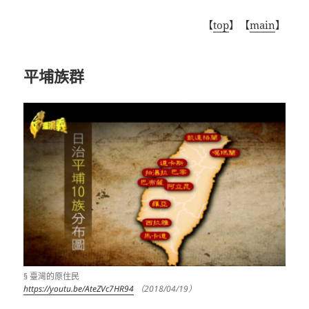
【
top
】【
main
】
平埔族群
§ 臺灣的原住民
https://youtu.be/AteZVc7HR94
（2018/04/19）