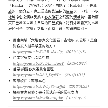
「
Hakka
」（
客家話
：客家，
白話字
：
Hak-kâ
），是
漢
族
的一個分支，也是漢族影響深遠的
民系
之一，唯一不以
地域
命名之漢族民系。
客家族群
之稱源於
清朝
初年當時廣
東
四邑
地區以地主自居的四邑族群，將有外地
籍貫
的本地
居民冠予「客家」之稱，而有土籍、
客籍
的區別。
屏東內埔「六堆客家文化園區」占地約 20公頃，是台
灣客家人最早聚居的地方。
https://youtu.be/CdkR-4SkvRg
（
2011/11/18
）
苗栗客家文化園區空拍
https://youtu.be/Po5ALuvAeeY
（
2016/10/23
）
苗栗
·
銅鑼客家委員會園區
https://youtu.be/kSiI_EgqYDc
（
2014/11/17
）
客家歌曲：客家本色
https://youtu.be/oWLp8bnwJJM
（
2016/01/25
）
梅州客家習俗：喪葬儀式穿挿的儀杖表演
https://youtu.be/rWihR8AJIjw
（
2017/10/13
）