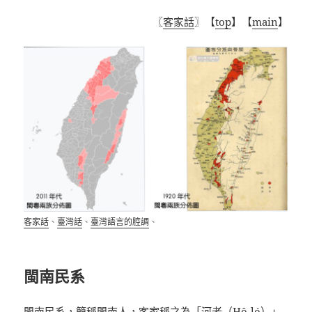
〖
客家話
〗【
top
】【
main
】
客家話
、
臺灣話
、
臺灣語言的腔調
、
閩南民系
閩南民系
，簡稱閩南人，
客家
稱之為「河老（
Hô-ló
）」