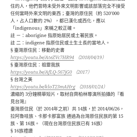
住的人，他們昔時未受外來文明影響或該部落完全不接受
任何當時外來文明的東西；臺灣的原住民（約 520’000
人，占人口數的 2%），都已漢化或西化，應以
「indigenous」來稱之較正確。
註 ㄧ：aborigine 指原始居民或土著民族。
註 二：indigene 指原住民或土生土長的當地人。
§ 臺灣原住民：移動的史書
https://youtu.be/AteZVc7HR94
（2018/04/19）
§ 臺灣原住民：祖靈我族
https://youtu.be/AfLQ-567jG0
（2017）
§ 台灣之美
https://youtu.be/kloT23mAHrg
（2018/01/24）
濃縮的 3分鐘精華短片，取材自齊柏林導演所拍攝的『看
見台灣』
臺灣原住民（於 2014年之前）共 14族，於 2014/06/26，
拉阿魯哇族、卡那卡那富族 通過為台灣原住民族的第 15
族、第 16族。（現在台灣原住民族已有 16族）
§ 16族禮讚