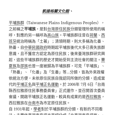
凱達格蘭文化館
、
平埔族群
（Taiwanese Plains Indigenous Peoples），
之前稱之
平埔族
，是對
台灣原住民族
分類管理所使用的稱
呼，對應的另一稱呼為
高山族
。平埔族群往昔在
荷蘭
、
西
班牙
統治時稱為「土著」；清領時期，則大多稱為化番、
熟番。自
中華民國政府
時期起平埔族後代大多已喪失族群
意識，且不獲官方認定為原住民族；後來臺灣族群研究興
起，這些平埔族群的歷史才開始受到主流社會的關注。
賽
夏族
及
邵族
也曾一度被歸為平埔族群，可見「平埔族」、
「熟番」、「化番」及「生番」等…分類，皆為外來政權
依統治方便，未依原住民族自我認同所做的分類，造成當
代的
平埔正名
與
平埔正名運動
。於 2006年 7月 6日「台南
縣西拉雅原住民事務委員會」正式運作，並召開首次委員
會議，開啟平埔族正名運動，較具有成果的是
西拉雅族
，
西拉雅族在
台南市
為市定原住民族。
自 1931年起，
學者
對於平埔族群的分類，有新的不同看