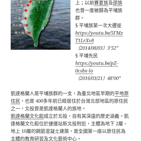
上；以前
賽夏族
及
邵族
也曾一度被歸為平埔族
群。
§ 平埔族第一次大遷徙
https://youtu.be/5FMz
T1LrXv8
（2014/08/03）3’52”
§ 平埔先民
https://youtu.be/pZ-
0csbx-lo
（2016/03/21）48’00”
凱達格蘭人是平埔族群的一支，為臺北地區早期的
平地原
住民
，也是 400多年前已經居住於台灣北部地區的原住民
之一，北投曾是凱達格蘭人的族地。
凱達格蘭文化館
成立於北投，自有其深遠的歷史涵義。凱
達格蘭文化館位於捷運站新北投附近，主體為地下 2層、
地上 10層的鋼筋混凝土建築，是全國第一座以原住民為
主體的教育研習及文化藝術中心。