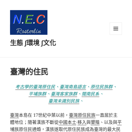
選單及
生態 ∫環境 ∫文化
小工具
臺灣的住民
考古學的臺灣原住民
、
臺灣南島語言
、
原住民族群
、
平埔族群
、
臺灣客家族群
、
閩南民系
、
臺灣未識別民族
、
臺灣
本島在
17
世紀中葉以前，
臺灣原住民族
一直居於主
體地位；隨著漢族不斷從
中國本土
·
移入
與
墾殖
、以及與
平
埔族
原住民
通婚
，漢族遂取代原住民族成為臺灣的最大民