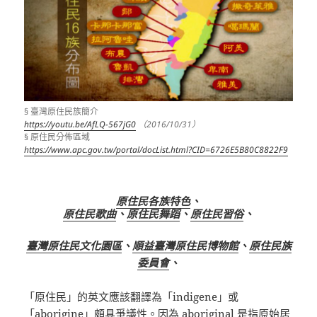
§ 臺灣原住民族簡介
https://youtu.be/AfLQ-567jG0
（2016/10/31）
§ 原住民分佈區域
https://www.apc.gov.tw/portal/docList.html?CID=6726E5B80C8822F9
原住民各族特色
、
原住民歌曲
、
原住民舞蹈
、
原住民習俗
、
臺灣原住民文化園區
、
順益臺灣原住民博物館
、
原住民族
委員會
、
「原住民」的英文應該翻譯為「indigene」或
「aborigine」頗具爭議性。因為 aboriginal 是指原始居