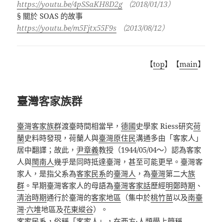
https://youtu.be/4pSSaKH8D2g
（2018/01/13）
§ 關於 SOAS 的故事
https://youtu.be/m5Fjtx55F9s
（2013/08/12）
【
top
】【
main
】
臺灣客家族群
臺灣客家族群
渡臺時間相當早，
德國
史學家
Riess
研究
荷
蘭
史料時發現，荷蘭人與
臺灣原住民
溝通多由「客家人」
居中翻譯；故此，
尹章義
教授（
1944/05/04
～）認為客家
人與
閩南人
幾乎是同時抵達臺灣，甚至可能更早。臺灣客
家人，是指父系為
客家民系
的
臺灣人
，為
臺灣
第二大
族
群
。早期臺灣客家人的母語為
臺灣客家話
歷經
明鄭時期
、
清治時期
通行於臺灣的
客家地區
（集中於
桃竹苗
以及
南臺
灣
·
六堆
地區及
花東縱谷
）。
客家民系
，俗稱「客家人」，在
西方
·
人類學
上簡稱