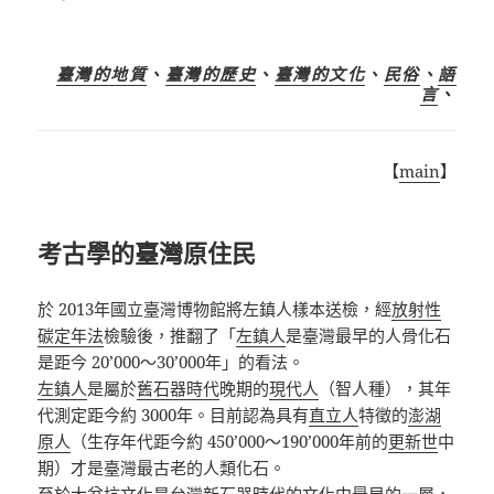
臺灣的地質
、
臺灣的歷史
、
臺灣的文化
、
民俗
、
語
言
、
【
main
】
考古學的臺灣原住民
於 2013年國立臺灣博物館將左鎮人樣本送檢，經
放射性
碳定年法
檢驗後，推翻了「
左鎮人
是臺灣最早的人骨化石
是距今 20’000～30’000年」的看法。
左鎮人
是屬於
舊石器時代
晚期的
現代人
（智人種），其年
代測定距今約 3000年。目前認為具有
直立人
特徵的
澎湖
原人
（生存年代距今約 450’000～190’000年前的
更新世
中
期）才是臺灣最古老的人類化石。