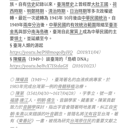
族。自有
信史
記錄以來，
臺灣歷史
上曾經歷
大肚王國
、
荷
西時期
、
明鄭時期
、
清治時期
、
日治時期
等多次政權遞
轉。最近一次遞轉為
1945
年
10
月後由
中華民國統治
。自
1949
年
兩岸分治
後，
中華民國
的
有效統治範圍
限縮至
臺澎
金馬
與部分
南海島礁
，臺灣自此
實質上
成為中華民國的主
要
領土
，並延續至今。
§ 臺灣人類的源起
https://youtu.be/P9BmoqoByHQ
（
2019/11/04
）
§
陳耀昌
（1949~）談臺灣的「島嶼 DNA」
https://youtu.be/8vX7IStdaG8
（2016/10/23）
◎
陳耀昌
（1949～），臺灣著名的血液疾病專家，於
1983年完成台灣第一例的
骨髓移植
治療。
◎
陳第
（1541/04/10～1617/04/28），字季立，號一齋，
福建
·
連江
人，
明朝
·
儒生
、音韻學家、藏書家。陳第貢獻
致力於
音韻學
探討，指出字音會隨著時地差異，糾正自
宋
朝
·
朱熹
以來錯誤的
叶音
觀念。曾隨名將
沈有容
至台灣，著
有《
東番記
》一書，被視為研究
台灣原住民
的重要文獻之
一。