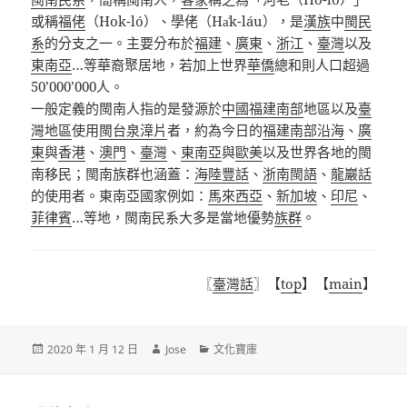
或稱
福佬
（
Hok-ló
）、學佬（
Ha̍k-láu
），是
漢族
中
閩民
系
的分支之一。主要分布於
福建
、
廣東
、
浙江
、
臺灣
以及
東南亞
…等華裔聚居地，若加上世界
華僑
總和則人口超過
50’000’000人。
一般定義的閩南人指的是發源於
中國
福建
南部
地區以及
臺
灣地區
使用
閩台泉漳片
者，約為今日的
福建南部沿海
、
廣
東
與
香港
、
澳門
、
臺灣
、
東南亞
與
歐美
以及世界各地的閩
南移民；閩南族群也涵蓋：
海陸豐話
、
浙南閩語
、
龍巖話
的使用者。東南亞國家例如：
馬來西亞
、
新加坡
、
印尼
、
菲律賓
…等地，閩南民系大多是當地優勢
族群
。
〖
臺灣話
〗【
top
】【
main
】
發
作
分
2020 年 1 月 12 日
Jose
文化寶庫
佈
者
類
日
期: