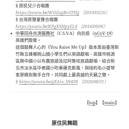
§
原民兒少合唱團
https://youtu.be/WOZugBv3THg
（
2019/05/26
）
§
台灣原聲童聲合唱團
https://youtu.be/KPgXSHpyEL4
（
2016/09/06
）
中華同舟共濟服務社
（C.S.V.A）向抗疫（
nCoV-19
）
英雄們致敬。
這個鼓舞人心的《You Raise Me Up》版本是由臺灣新
竹縣五峰鄉桃山國小學生們以英語獻唱、高雄市桃源
區興中國小以布農族語及拉阿魯哇族語獻唱，結合新
北市淡水區中泰國小吹奏薩克斯風，與紐約名小提琴
家廖姵珳聯手合作，共同獻上最真誠的天籟之聲。
§
https://youtu.be/gXAix_lH4Z8
（2020/08/31）
【
top
】【
main
】
原住民舞蹈