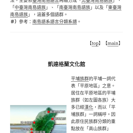
法。主要依
臺灣南島語言
再細分成「
北臺灣南島語族
」、
「
中臺灣南島語族
」、「
南臺灣南島語族
」以及「
東臺灣
南島語族
」，涵蓋多個語群。
＃）
參考：
南島語系語言分類系譜
。
【
top
】【
main
】
凱達格蘭文化館
平埔族群
的平埔一詞代
表「平原地區」之意。
居住在平原地區的平埔
族群（如左圖各族）大
多已經
漢化
，而以「平
埔族群」一詞稱呼。因
此原住民族群分類的重
點放在「高山族群」