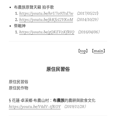
布農族原聲天籟
拍手歌
https://youtu.be/hrU7o9Ttd7w
（
2017/05/21
）
https://youtu.be/jkKfzI2VKoM
（
2014/10/29
）
祭戰神
https://youtu.be/gQKEVzKfRIQ
（
2016/04/06
）
【
top
】【
main
】
原住民習俗
原住民習俗
原住民作物
§ 花蓮·卓溪鄉·布農山村：
布農族
的農耕與飲食文化
https://youtu.be/V4dV–tfKOY
（2019/11/28）