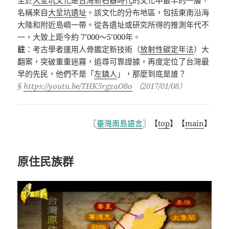
至於
大坌坑文化
是
台灣
新石器時代
的文化中最早的一層，
名稱來自
大坌坑遺址
。該文化的分布地區，包括東南沿海
大陸和附近島嶼一帶。從各遺址或研究所得的推測年代不
一，大致上距今約 7’000～5’000年。
註
：考古學者運用人骨鑑定新技術（
放射性碳定年法
）大
翻案，突破重重迷霧，追尋可靠證據，再度定位了台灣最
早的先民，他們不是「
左鎮人
」，那麼到底是誰？
§
https://youtu.be/THK5rgzaO8o
（2017/01/08）
〖
臺灣南島語言
〗【
top
】【
main
】
原住民族群