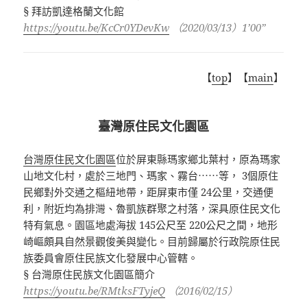
§ 拜訪凱達格蘭文化館
https://youtu.be/KcCr0YDevKw
（2020/03/13）1’00”
【
top
】【
main
】
臺灣原住民文化園區
台灣原住民文化園區
位於屏東縣瑪家鄉北葉村，原為瑪家
山地文化村，處於三地門、瑪家、霧台⋯⋯等， 3個原住
民鄉對外交通之樞紐地帶，距屏東市僅 24公里，交通便
利，附近均為排灣、魯凱族群聚之村落，深具原住民文化
特有氣息。園區地處海拔 145公尺至 220公尺之間，地形
崎嶇頗具自然景觀俊美與變化。目前歸屬於行政院原住民
族委員會原住民族文化發展中心管轄。
§ 台灣原住民族文化園區簡介
https://youtu.be/RMtksFTyjeQ
（2016/02/15）