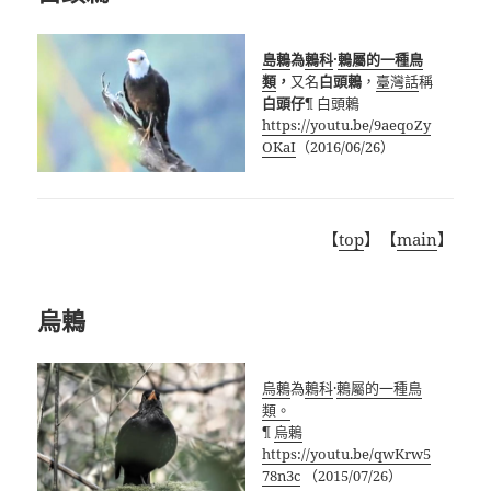
島鶇
為
鶇科
·
鶇屬
的一種
鳥
類
，
又名
白頭鶇
，
臺灣話
稱
白頭仔
¶ 白頭鶇
https://youtu.be/9aeqoZy
OKaI
（2016/06/26）
【
top
】【
main
】
烏鶇
烏鶇
為
鶇科
·
鶇屬
的一種
鳥
類
。
¶
烏鶇
https://youtu.be/qwKrw5
78n3c
（2015/07/26）