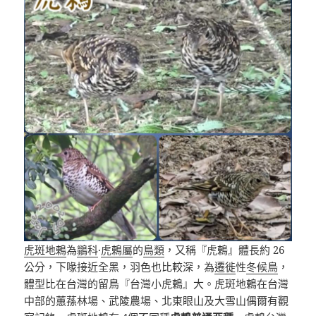
虎斑地鶇
為
鶲科
·
虎鶇屬
的
鳥類
，又稱『虎鶇』體長約 26
公分，下喙接近全黑，羽色也比較深，為
遷徙
性
冬候鳥
，
體型比在台灣的留鳥『台灣小虎鶇』大。虎斑地鶇在台灣
中部的蕙蓀林場、武陵農場、北東眼山及大雪山偶爾有觀