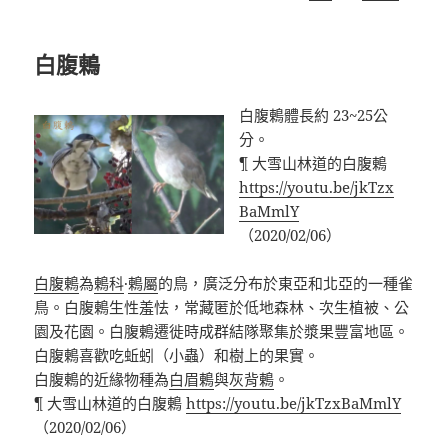
白腹鶇
白腹鶇體長約 23~25公
分。
¶ 大雪山林道的白腹鶇
https://youtu.be/jkTzx
BaMmlY
（2020/02/06）
白腹鶇
為
鶇科
·
鶇屬
的鳥，廣泛分布於東亞和北亞的一種雀
鳥。白腹鶇生性羞怯，常藏匿於低地森林、次生植被、公
園及花園。白腹鶇遷徙時成群結隊聚集於漿果豐富地區。
白腹鶇喜歡吃蚯蚓（小蟲）和樹上的果實。
白腹鶇的近緣物種為
白眉鶇
與
灰背鶇
。
¶ 大雪山林道的白腹鶇
https://youtu.be/jkTzxBaMmlY
（2020/02/06）