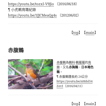
https://youtu.be/tozxI-V9Jio
（2016/06/18）
¶ 小虎鶇育雛紀錄
https://youtu.be/1JJCMeaQg4s
（201206/02）
【
top
】【
main
】
赤腹鶇
赤腹鶇
為
鶇科
·
鶇屬
屬
的
鳥
類
，又名
赤胸鶇
、
日本褐色
鶇
。
¶ 赤腹鶇體長約 24公分
https://youtu.be/nHdsl54
ZevI
（2016/04/11）
【
top
】【
main
】