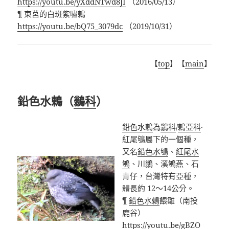
https://youtu.be/yXddNTwd8JI
（2016/05/13）
¶ 東莒的白斑紫嘯鶇
https://youtu.be/bQ75_3079dc
（2019/10/31）
【
top
】【
main
】
鉛色水鶇（
鶲科
）
鉛色水鶇
為
鶲科
/
鶇亞科
·
紅尾鴝屬下的一個種，
又名
鉛色水鴝
、
紅尾水
鴝
、川鶲、溪鴝燕、石
青仔，台灣特有亞種，
體長約 12～14公分。
¶
鉛色水鶇
餵雛（南投
鹿谷）
https://youtu.be/gBZO