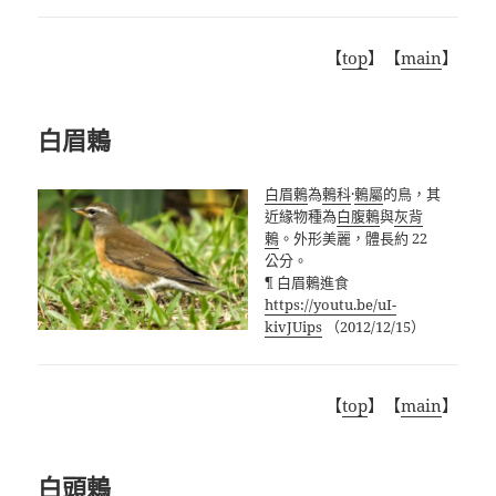
【
top
】【
main
】
白眉鶇
白眉鶇
為
鶇科
·
鶇屬
的鳥，其
近緣物種為
白腹鶇
與
灰背
鶇
。外形美麗，體長約 22
公分。
¶ 白眉鶇進食
https://youtu.be/uI-
kivJUips
（2012/12/15）
【
top
】【
main
】
白頭鶇