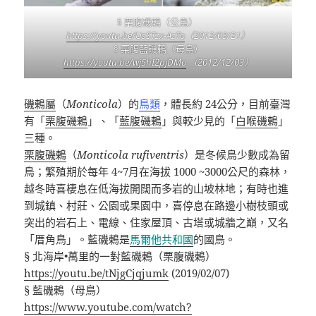
§ 栗腹磯鶇（公鳥）
https://youtu.be/UsSTzx-AzTo
（2012/03/21）
§ 栗腹藍磯鶇（母鳥）
https://youtu.be/wj5hI2pjDMo
（2012/12/03）
磯鶇屬
（
Monticola
）的
鳥類
，體長約 24公分，目前臺灣
有「
栗腹磯鶇
」、「
藍腹磯鶇
」與較少見的「
白喉磯鶇
」
三種。
栗腹磯鶇
（
Monticola rufiventris
）是冬候鳥少數成為留
鳥；繁殖期於每年 4~7月在海拔 1000 ~3000公尺的森林，
越冬時喜棲息在低海拔開闊而多岩的山坡林地；有時也進
到城鎮、村莊、公園或果園中，喜停息在路邊小樹枝頭或
突出的岩石上、電線、住家屋頂、古塔或城牆之巔，又名
「厝角鳥」。藍磯鶇是
馬爾他共和國
的國鳥。
§ 北海岸•萬里的一對藍磯鶇（栗腹磯鶇）
https://youtu.be/tNjgCjqjumk
(2019/02/07)
§ 藍磯鶇（母鳥）
https://www.youtube.com/watch?