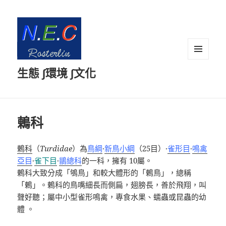
選單及
生態 ∫環境 ∫文化
小工具
鶇科
鶇科
（
Turdidae
）為
鳥綱
·
新鳥小綱
（
25
目）
·
雀形目
·
鳴禽
亞目
·
雀下目
·
鶲總科
的一科，擁有
10
屬。
鶇科大致分成「鴝鳥」和較大體形的「鶇鳥」，總稱
「鶇」。鶇科的鳥嘴細長而側扁，翅膀長，善於飛翔，叫
聲好聽；屬中小型雀形鳴禽，專食水果、蠕蟲或昆蟲的幼
體 。