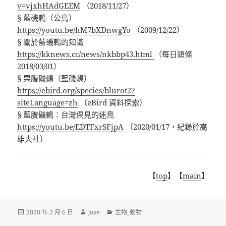
v=vjxhHAdGEEM
（2018/11/27）
§ 藍磯鶇（公鳥）
https://youtu.be/hM7bXDnwgYo
（2009/12/22）
§ 關於藍磯鶇的知識
https://kknews.cc/news/nkbbp43.html
（每日頭條
2018/03/01）
§ 栗腹磯鶇（藍磯鶇）
https://ebird.org/species/blurot2?
siteLanguage=zh
（eBird 資料探索）
§ 藍腹磯鶇：台灣偶見的迷鳥
https://youtu.be/EDTFxrSFjpA
（2020/01/17，紀錄於高
雄大社）
【
top
】【
main
】
發
作
分
2020 年 2 月 6 日
Jose
生物_動物
佈
者
類