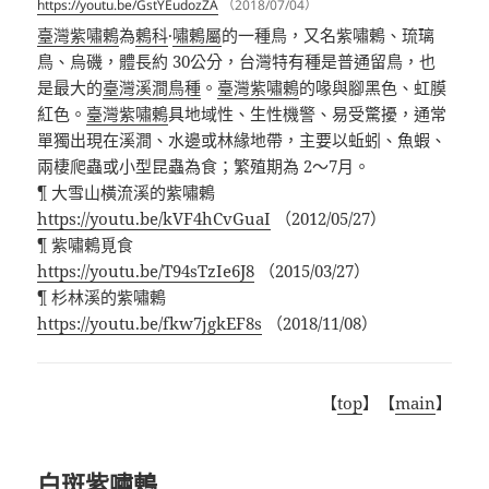
https://youtu.be/GstYEudozZA
（2018/07/04）
臺灣紫嘯鶇
為
鶇科
·
嘯鶇屬
的一種鳥，又名紫嘯鶇、琉璃
鳥、烏磯，體長約 30公分，台灣特有種是普通留鳥，也
是最大的
臺灣溪澗鳥種
。
臺灣紫嘯鶇
的喙與腳黑色、虹膜
紅色。
臺灣紫嘯鶇
具地域性、生性機警、易受驚擾，通常
單獨出現在溪澗、水邊或林緣地帶，主要以蚯蚓、魚蝦、
兩棲爬蟲或小型昆蟲為食；繁殖期為 2～7月。
¶ 大雪山橫流溪的紫嘯鶇
https://youtu.be/kVF4hCvGuaI
（2012/05/27）
¶ 紫嘯鶇覓食
https://youtu.be/T94sTzIe6J8
（2015/03/27）
¶ 杉林溪的紫嘯鶇
https://youtu.be/fkw7jgkEF8s
（2018/11/08）
【
top
】【
main
】
白斑紫嘯鶇