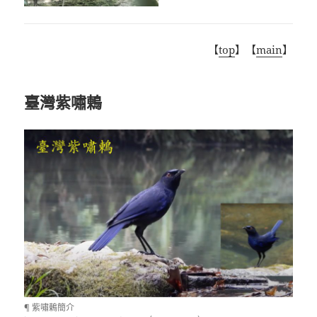
【
top
】【
main
】
臺灣紫嘯鶇
¶ 紫嘯鶇簡介