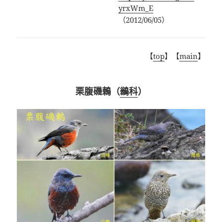
yrxWm_E
（2012/06/05）
【
top
】【
main
】
栗腹磯鶇（
鶲科
）