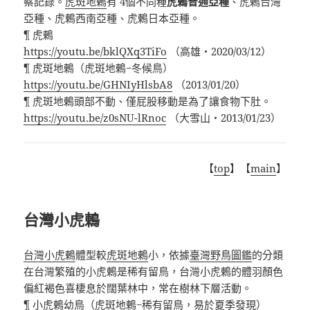
察記錄。
虎斑地鶇
有 4個不同種
虎鶇普通亞種
、虎鶇台灣
亞種、虎鶇西南亞種、虎鶇日本亞種。
¶ 虎鶇
https://youtu.be/bklQXq3TiFo
（高雄・2020/03/12）
¶ 虎斑地鶇（虎斑地鶇−冬候鳥）
https://youtu.be/GHNIyHlsbA8
（2013/01/20）
¶ 虎斑地鶇頭部不動、僅屁股移動是為了讓食物下肚。
https://youtu.be/z0sNU-lRnoc
（大雪山・2013/01/23）
【
top
】【
main
】
台灣小虎鶇
台灣小虎鶇
體型較
虎斑地鶇
小，依據
臺灣野鳥圖鑑
的分類
在台灣繁殖的小虎鶇是稀有留鳥，台灣小虎鶇的體羽顏色
偏紅褐色喜棲息於闊葉林中，常在樹林下層活動。
¶ 小虎鶇幼鳥（虎斑地鶇−稀有留鳥，易於夏季發現）