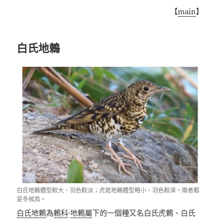
【
main
】
白氏地鶇
白氏地鶇體型較大、羽色較淡；虎斑地鶇體型略小、羽色較深。兩者都
是冬候鳥。
白氏地鶇
為
鶇科
·
地鶇屬
下的一個種又名白氏虎鶇、白氏