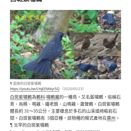
¶ 超美的白斑紫嘯鶇
https://youtu.be/LYqEEM4yr5Q
（2020/05/23）
白斑紫嘯鶇
為
鶇科
·
嘯鶇屬
的一種鳥，又名藍嘯鶇，俗稱石
青、烏精、鳴雞、鐵老鴉、山鳴雞、蕭聲鶇。白斑紫嘯鶇
體長約 31～35公分，主要棲息於多石的山溪或崎嶇岩石
間。白斑紫嘯鶇有 5個亞種，該物種的模式產地在
廣州
。
¶ 北竿的白斑紫嘯鶇