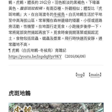
鶇，虎鶇，體長約 29公分，羽色較淡的黑褐色，下喙基
黃色、
腹部斑紋較稀
，有兩亞種、外觀相似；體型比『虎
斑地鶇』大，在台灣渡冬的
冬候鳥
。白氏地鶇生活於平地
至中高海拔山區，常單獨在森林邊緣的矮叢、小徑或道路
旁活動，性機警。在地面行走覓食，小跑幾步後停一下，
常將尾部突然揚起再放下。覓食時會挑開落葉或掘起泥
土，食物包括昆蟲、蠕蟲及漿果。飛行時快速而安靜，通
常離地不高。
¶ 虎鶇（白氏地鶇−冬候鳥）育雛記
https://youtu.be/lnpdqHyr9KY
（2016/06/09）
【
top
】【
main
】
虎斑地鶇