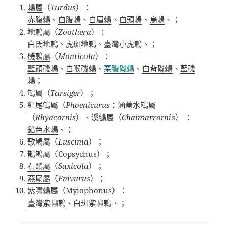
鶇屬
（
Turdus
）：
赤腹鶇
、
白腹鶇
、
白眉鶇
、
白頭鶇
、
烏鶇
、；
地鶇屬
（
Zoothera
）：
白氏地鶇
、
虎斑地鶇
、
臺灣小虎鶇
、
；
磯鶇屬
（
Monticola
）：
藍頭磯鶇
、
白喉磯鶇
、
栗腹磯鶇
、
白背磯鶇
、
藍磯
鶇
；
鴝屬
（
Tarsiger
）；
紅尾鴝屬
（
Phoenicurus
：涵蓋水鴝屬
（
Rhyacornis
）、溪鴝屬（
Chaimarrornis
）
：
鉛色水鶇
、；
歌鴝屬
（
Luscinia
）；
鵲鴝屬（
Copsychus
）；
石䳭屬
（
Saxicola
）；
燕尾屬
（
Enivurus
）；
紫嘯鶇屬（
Myiophonus
）：
臺灣紫嘯鶇
、
白斑紫嘯鶇
、
；