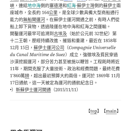
峽
，連結
地中海
側的
塞德港
和
紅海
·
蘇伊士灣
側的
蘇伊士
兩
座城市，全長約 164
公里
，是全球少數具備大型商船通行
能力的
無船閘
運河
。在蘇伊士運河開通之前，有時人們從
船上卸下貨物，透過陸運在地中海和紅海之間運輸。
開鑿運河最早可追溯到
古埃及
（始於公元前 32世紀）第
十二王朝，歷經持續改進、摧毀和重建，最近在 1858年
12月 15日，
蘇伊士運河公司
（
Compagnie Universelle
du Canal Maritime de Suez
）成立，強徵埃及貧民穿過
沙漠挖掘運河，部分苦力甚至被施以鞭笞。工程耗時將近
11年，期間克服了大量技術、政治和經費問題，最終花費
1’860萬
鎊
，超出最初預算大約兩倍。運河於 1869年 11月
17日通航，這一天被定為運河的通航紀念日。
•）
新蘇伊士運河開通
（
2015/11/11
）
【
top
】【
main
】