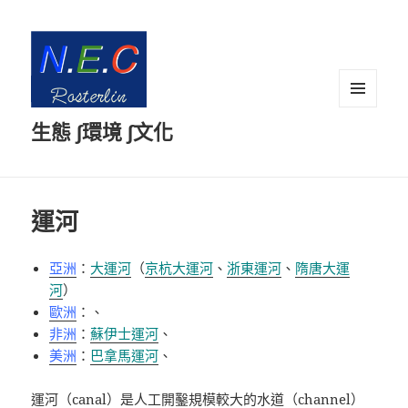
選單及
生態 ∫環境 ∫文化
小工具
運河
亞洲
：
大運河
（
京杭大運河
、
浙東運河
、
隋唐大運
河
）
歐洲
：、
非洲
：
蘇伊士運河
、
美洲
：
巴拿馬運河
、
運河
（
canal
）是人工開鑿規模較大的
水道
（
channel
）