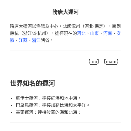
隋唐大運河
隋唐大運河
以
洛陽
為中心，北起
涿州
（河北
·
保定
），南到
餘杭
（浙江省
·
杭州
），途徑現在的
河北
、
山東
、
河南
、
安
徽
、
江蘇
、
浙江
諸省。
【
top
】【
main
】
世界知名的運河
蘇伊士運河
：連接
紅海
和
地中海
。
巴拿馬運河
：連接
加勒比海
和
太平洋
。
基爾運河
：連接
波羅的海
和
北海
；