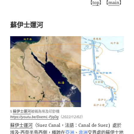
【
top
】【
main
】
蘇伊士運河
§
蘇伊士運河
被稱為埃及印鈔機
https://youtu.be/DxemL-PjqDg
（
2022/12/02
）
蘇伊士運河
（
Suez Canal
，法語：
Canal de Suez
）
處於
埃及
·
西奈半島
西側，橫跨在
亞洲
、
非洲
交界處的
蘇伊士地