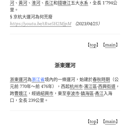
河
、
黃河
、
淮河
、
長江
和
錢塘江
五大
水系
，全長
1’794
公
里
。
§
京杭大運河為何荒廢
https://youtu.be/tRse5H2MjpM
（
2023/04/25
）
【
top
】【
main
】
浙東運河
浙東運河
為
浙江省
境內的一條運河，始建於
春秋時期
（公
元前
770
年～前
476
年），西起
杭州市
·
濱江區
·
西興街道
，
跨
曹娥江
，經過
紹興市
，東至
寧波市
·
鎮海區
·
甬江
入海
口，全長
239
公里。
【
top
】【
main
】