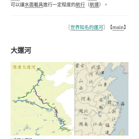
可以讓
水面載具
進行一定程度的
航行
（
航運
）。
〖
世界知名的運河
〗【
main
】
大運河