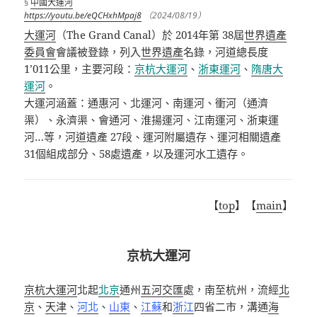
§
中國大運河
https://youtu.be/eQCHxhMpaj8
（2024/08/19）
大運河
（
The Grand Canal
）於
2014
年第
38
屆
世界遺產
委員會
會議被登錄，列入
世界遺產
名錄，河道總長度
1’011
公里，主要河段：
京杭大運河
、
浙東運河
、
隋唐大
運河
。
大運河涵蓋：通惠河、北運河、南運河、衝河（通濟
渠）、永濟渠、會通河、淮揚運河、江南運河、浙東運
河
…
等，河道遺產
27
段、運河附屬遺存、運河相關遺產
31
個組成部分、
58
處遺產，以及運河水工遺存。
【
top
】【
main
】
京杭大運河
京杭大運河
北起
北京
通州
五河交匯
處，南至杭州，流經
北
京
、
天津
、
河北
、
山東
、
江蘇
和
浙江
四省二市，溝通
海