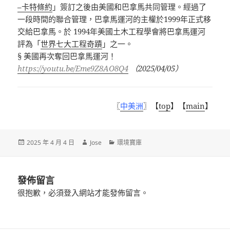
–
卡特條約
」簽訂之後由美國和巴拿馬共同管理。經過了
一段時間的聯合管理，巴拿馬運河的主權於
1999
年正式移
交給巴拿馬。於
1994
年美國土木工程學會將巴拿馬運河
評為「
世界七大工程奇蹟
」之一。
§
美國再次奪回巴拿馬運河！
https://youtu.be/Eme9Z8AO8Q4
（
2025/04/05
）
〖
中美洲
〗【
top
】【
main
】
發
作
分
2025 年 4 月 4 日
Jose
環境寶庫
佈
者
類
日
期:
發佈留言
很抱歉，必須
登入
網站才能發佈留言。