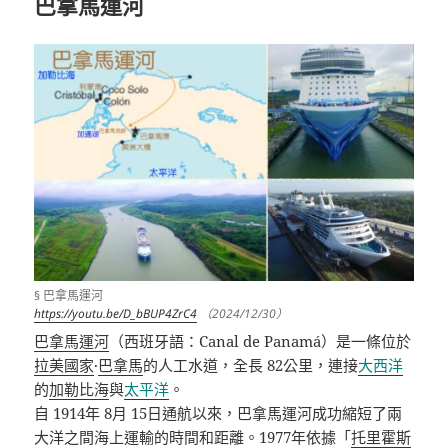
巴拿馬運河
§ 巴拿馬運河
https://youtu.be/D_bBUP4ZrC4
（2024/12/30）
巴拿馬運河
（西班牙語：
Canal de Panamá
）是一條位於
拉美國家
·
巴拿馬
的人工水道，全長 82公里，連接
大西洋
的
加勒比海
與
太平洋
。
自
1914
年
8
月
15
日通航以來，巴拿馬運河成功縮短了兩
大洋之間海上運輸的時間和距離。
1977
年依據「
托里霍斯