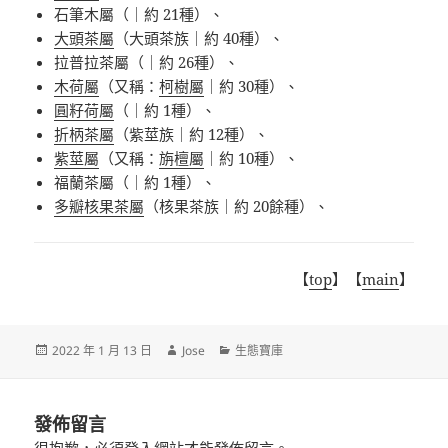
石筆木屬
（｜約
21
種）、
大頭茶屬
（
大頭茶族
｜約
40
種）、
拉普拉茶屬
（｜約
26
種）、
木荷屬
（
又稱：
柯樹屬
｜約
30
種）、
圓籽荷屬
（｜約
1
種）、
折柄茶屬
（
紫莖族
｜
約
12
種）、
紫莖屬
（又稱：
旃檀屬
｜約
10
種）、
福蘭茶屬
（｜約
1
種）、
多瓣核果茶屬
（
核果茶族
｜約
20
餘種）、
【
top
】【
main
】
發
作
分
2022 年 1 月 13 日
Jose
生態寶庫
佈
者
類
日
期:
發佈留言