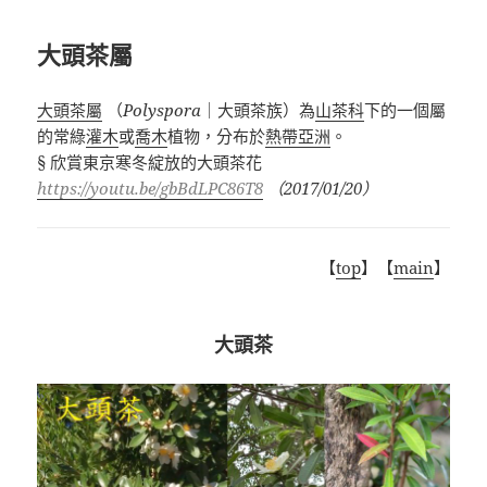
大頭茶屬
大頭茶屬
（
Polyspora
｜大頭茶族）為
山茶科
下的一個屬
的常綠
灌木
或
喬木
植物，分布於
熱帶
亞洲
。
§ 欣賞東京寒冬綻放的大頭茶花
https://youtu.be/gbBdLPC86T8
（2017/01/20）
【
top
】【
main
】
大頭茶