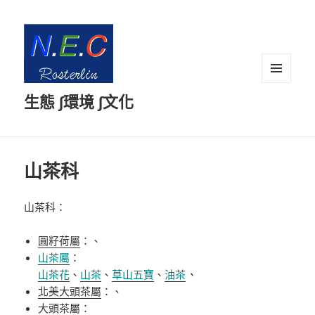
選單及
生態 ∫環境 ∫文化
小工具
山茶科
山茶科：
圓籽荷屬
：、
山茶屬
：
山茶花
、
山茶
、
草山五寶
、
油茶
、
北美大頭茶屬
：、
大頭茶屬
：