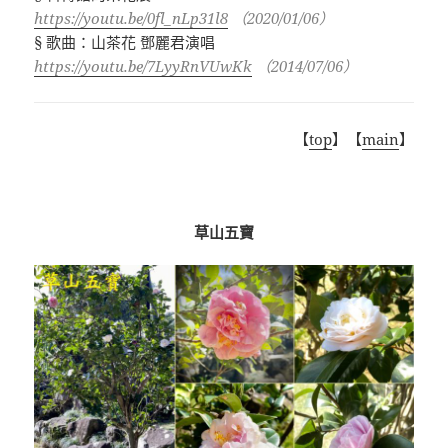
https://youtu.be/0fl_nLp31l8
（
2020/01/06
）
§
歌曲：山茶花
鄧麗君演唱
https://youtu.be/7LyyRnVUwKk
（
2014/07/06
）
【
top
】【
main
】
草山五寶