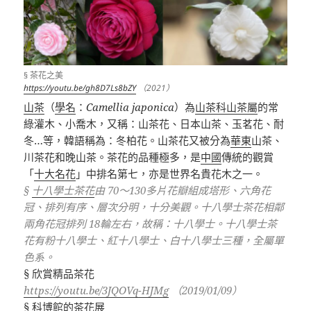
§ 茶花之美
https://youtu.be/gh8D7Ls8bZY
（2021）
山茶
（
學名
：
Camellia japonica
）為
山茶科
山茶屬
的常
綠灌木、小喬木，又稱：山茶花、日本山茶、玉茗花、耐
冬
…
等，韓語稱為：冬柏花。山茶花又被分為
華東
山茶、
川茶花和晚山茶。茶花的品種極多，是
中國
傳統的觀賞
「
十大名花
」中排名第七，亦是世界名貴花木之一。
§
十八學士茶花
由
70
～
130
多片花瓣組成塔形、六角花
冠、排列有序、層次分明，十分美觀。十八學士茶花相鄰
兩角花冠排列
18
輪左右，故稱：十八學士。十八學士茶
花有粉十八學士、紅十八學士、白十八學士三種，全屬單
色系。
§
欣賞精品茶花
https://youtu.be/3JQOVq-HJMg
（
2019/01/09
）
§
科博館的茶花展