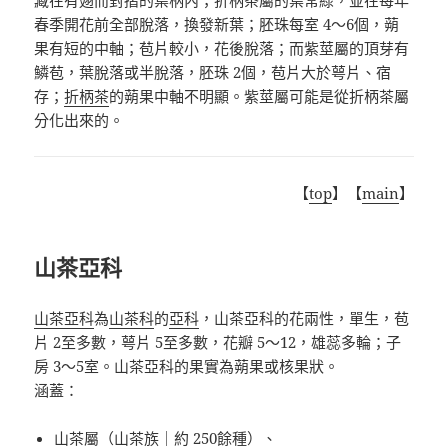
春季開花前全部脫落，換發新葉；胚珠每室 4～6個，蒴
果有短的中軸；苞片較小，花後脫落；而紫莖屬的頂芽有
鱗苞，葉脫落或半脫落，胚珠 2個，苞片大於萼片、宿
存；
折柄茶
的蒴果中軸不明顯。紫莖屬可能是從折柄茶屬
分化出來的。
【
top
】【
main
】
山茶亞科
山茶亞科
為
山茶科
的
亞科
，山茶亞科的花兩性，單生，苞
片
2
至多數，萼片
5
至多數，花瓣
5
～
12
，雄蕊多輪；子
房
3
～
5
室。山茶亞科的果實為蒴果或核果狀。
涵蓋：
山茶屬
（山茶族｜約
250
餘種）、