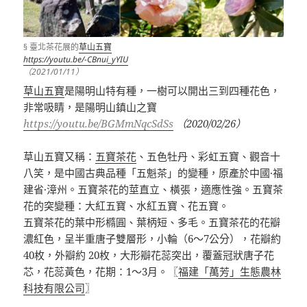
§ 臺北茶花展的
草山五寶
https://youtu.be/-CBnui_yYIU
（2021/01/11）
草山五寶
是陽明山特有種，一樹可以開出三到四種花色，
非常吸睛，
是陽明山鎮山之寶
https://youtu.be/BGMmNqcSdSs
（
2020/02/26
）
草山五寶
又稱：
五寶茶花
、五色牡丹、彩虹五寶、觀音十
八笑，是中國古典品種「五魁茶」的變種，原產於中國
·
福
建省
·
漳州。五寶茶花的莖直立、橫張，適應性強。五寶茶
花的突變種：大紅五寶、水紅五寶、花五寶。
五寶茶花的葉中形橢圓、葉柄短、多毛。五寶茶花的花瓣
濃紅色，呈半重唐子雙層形，小輪（
6
～
7
公分），花瓣約
40
枚，外瓣約
20
枚，大形瓣花蕊突出，覆蓋冠狀唐子花
芯，花蕊黃色，花期：
1
～
3
月。〖
福建「萬芳」生態農林
科技有限公司
〗