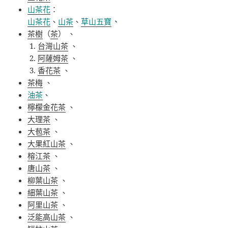
山茶花
：
山茶花
、
山茶
、
草山五寶
、
茶樹
（
茶
） 、
台灣山茶
、
阿薩姆茶
、
香花茶
、
茶梅
、
油茶
、
檸檬金花茶
、
大理茶
、
大苞茶
、
大果紅山茶
、
榕江茶
、
唐山茶
、
柳葉山茶
、
細葉山茶
、
阿里山茶
、
泛能高山茶
、