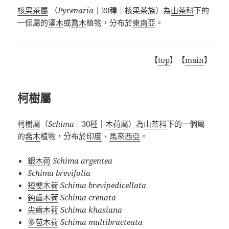
核果茶屬
（
Pyrenaria
｜2
0
種｜核果茶族）為
山茶科
下的
一個屬的
灌木
或
喬木
植物，分布於
東南亞
。
【
top
】【
main
】
柯樹屬
柯樹屬
（
Schima
｜30種｜
木荷屬
）為
山茶科
下的一個屬
的
喬木
植物，分布於
印度
、
馬來西亞
。
銀木荷
Schima argentea
Schima brevifolia
短梗木荷
Schima brevipedicellata
鈍齒木荷
Schima crenata
尖齒木荷
Schima khasiana
多苞木荷
Schima multibracteata