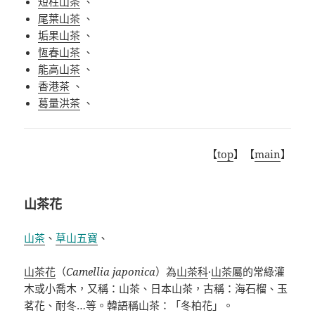
短柱山茶
、
尾葉山茶
、
垢果山茶
、
恆春山茶
、
能高山茶
、
香港茶
、
葛量洪茶
、
【
top
】【
main
】
山茶花
山茶
、
草山五寶
、
山茶花
（
Camellia japonica
）為
山茶科
·
山茶屬
的常綠灌
木或小喬木，又稱：山茶、日本山茶
，古稱：海石榴、玉
茗花、耐冬…等。韓語稱山茶：「冬柏花」。