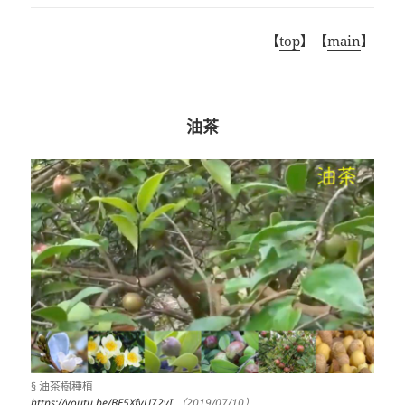
【
top
】【
main
】
油茶
§ 油茶樹種植
https://youtu.be/BE5XfvU72yI
（2019/07/10）