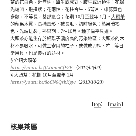
茶
的花白色、近無柄、單生或成對、腋生或近頂生；花瓣
先端凹、皺摺狀；花兩性、花柱合生、
5
萼片、雄蕊黃色
多數，不等長，基部癒合；花期
10
月至翌年
1
月。
大頭茶
的蒴果木質、長橢圓形，被長毛、初時綠色；熟果暗褐
色、先端迸裂；熟果期：
7
～
10
月。種子扁平具翅。
大頭茶亦能生存於鋁離子濃度高的污染地區；大頭茶的木
材不易吸水，可做工寮用的柱子，或做成刀柄、杵
…
等日
常用具，也是良好的薪材。
§
介紹大頭茶
https://youtu.be/JLIumnCfF2E
（
2014/06/09
）
§
大頭茶：花期
10
月至翌年
1
月
https://youtu.be/8oCN9QsbKgw
（
2013/10/23
）
【
top
】【
main
】
核果茶屬