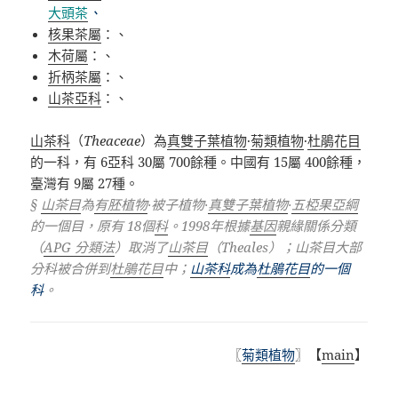
大頭茶
、
核果茶屬
：、
木荷屬
：、
折柄茶屬
：、
山茶亞科
：、
山茶科
（
Theaceae
）為
真雙子葉植物
·
菊類植物
·
杜鵑花目
的一科，有
6
亞科
30
屬
700
餘種。中國有
15
屬
400
餘種，
臺灣有
9
屬
27
種。
§
山茶目
為
有胚植物
·
被子植物
·
真雙子葉植物
·
五椏果亞綱
的一個目，原有
18
個
科
。
1998
年根據
基因
親緣關係分類
（
APG
分類法
）取消了
山茶目
（
Theales
）；山茶目大部
分科被合併到
杜鵑花目
中；
山茶科
成為
杜鵑花目
的一個
科
。
〖
菊類植物
〗【
main
】