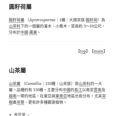
圓籽荷屬
圓籽荷屬
（
Apterosperma
｜
1
種｜大頭茶族
·
圓籽荷
）為
山茶科
下的一個屬的灌木、小喬木，莖高約 3～10公尺，
分布於
中國
·
廣東
。
【
top
】【
main
】
山茶屬
山茶屬
（
Camellia
｜
150
種｜山茶族）是
山茶科
的一大
屬。品種約有 150種。主要分布
中國
的
長江
以南至
雲南
及
越南
一帶的地區，在東亞與
東南亞
地區也有分布。尤其
茶
樹
產
茶葉
，更有許多種觀賞植物。
金花茶
、