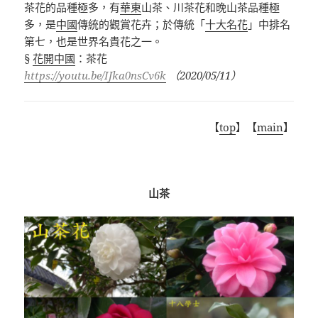
茶花的品種極多，有
華東
山茶、川茶花和晚山茶品種極
多，是
中國
傳統的觀賞花卉；於傳統「
十大名花
」中排名
第七，也是世界名貴花之一。
§
花開中國
：茶花
https://youtu.be/IJka0nsCv6k
（
2020/05/11
）
【
top
】【
main
】
山茶