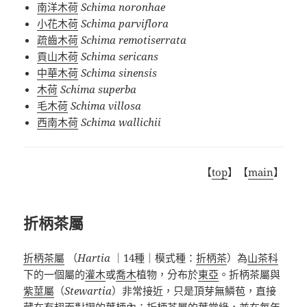
南洋木荷
Schima noronhae
小花木荷
Schima parviflora
疏齒木荷
Schima remotiserrata
貢山木荷
Schima sericans
中華木荷
Schima sinensis
木荷
Schima superba
毛木荷
Schima villosa
西南木荷
Schima wallichii
【
top
】【
main
】
折柄茶屬
折柄茶屬
（
Hartia
｜
14
種｜模式種：
折柄茶
）為
山茶科
下的一個屬的
灌木
或
喬木
植物，分布於
東亞
。折柄茶屬
與
紫莖屬
（
Stewartia
）非常接近，只是頂芽無鱗苞，直接
藏在有翅而對摺的葉柄內；折柄茶屬的葉常綠，並在每年