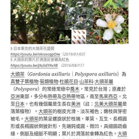
§ 日本東京的大頭茶花盛開
https://youtu.be/okcoxcqpOiw
（
2019/01/03
）
§ 大頭茶的葉片於凋落前會轉為紅色
https://youtu.be/jXuIsEYAvX8
（2016/08/17）
大頭茶
（
Gordonia axillaris
｜
Polyspora axillaris
）為
真雙子葉植物
·
菊類植物
·
杜鵑花目
·
山茶科
·
大頭茶屬
（
Polyspora
）的常綠常綠中
喬木
，常見於台灣；原產於
亞洲
東部，多分布
熱帶
及
亞熱帶
地區，南至
馬來西亞
，北
至
日本
，也有幾個屬是生長在
美洲
（註：
北美大頭茶屬
是
落葉植物
）。
大頭茶
的樹皮光滑、淡灰褐色；嫩枝與芽密
被毛。
大頭茶
的葉呈螺旋狀於枝端，革質、互生、長橢圓
形或長橢圓狀倒披針形，先端鈍或圓、微凹，具細圓疏齒
緣，側脈及細脈不明顯；葉片於凋落前會轉為紅色。
大頭