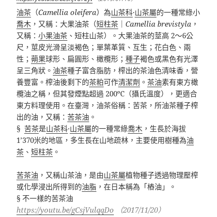
油茶
（
Camellia oleifera
）為
山茶科
·
山茶屬
的一種常綠小
喬木
，又稱：大果油茶（
短柱茶
｜
Camellia brevistyla
，
又稱：
小果油茶
、短柱山茶）。大果油茶的莖高
2
～
6
公
尺，莖皮光滑呈淡褐色；單葉革質、互生；花白色、兩
性；
蒴果
球形、扁圓形、橄欖形；
種子
褐色或黑色有光澤
呈三角狀。
油茶
種子富含脂肪，榨出的茶油色清味香，營
養豐富。榨油後剩下的
茶粕
可作
清潔劑
。
茶油
素有東方橄
欖油之稱，但其發煙點超過
200ºC
（攝氏溫度），更適合
東方料理使用。在臺灣，油茶俗稱：苦茶，所油茶種子榨
出的油，又稱：
苦茶油
。
§
苦茶
是
山茶科
·
山茶屬
的一種常綠
喬木
，生長於海拔
1’370米的地區，多生長在山地疏林，主要使用樹種為
油
茶
、
短柱茶
。
苦茶油
，又稱山茶油，是由
山茶屬
植物種子透過物理壓榨
或化學浸出所得到的
油脂
，在日本稱為「樁油」。
§ 不一樣的苦茶油
https://youtu.be/gCsjVulqqDo
（2017/11/20）