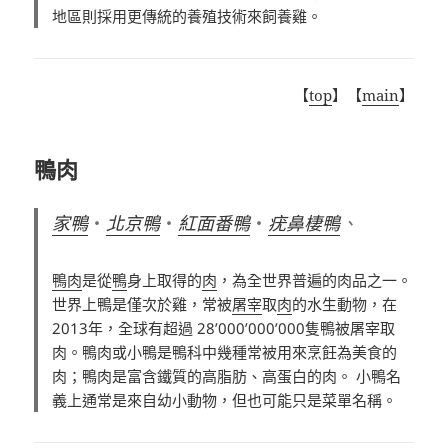
地區則採用更傳統的養殖技術來飼養雞。
【
top
】【
main
】
鴨肉
家鴨
・
北京鴨
・
紅面番鴨
・
疣鼻棲鴨
、
鴨肉
是從
鴨
身上取得的
肉
，為全世界普遍的肉品之一。
世界上鴨是僅次於雞，常被
屠宰
取
肉
的水生動物，在
2013年，全球有超過 28’000’000’000隻鴨被屠宰取
肉。鴨肉或小鴨是鴨科中幾種常被用來烹飪為美食的
肉；鴨肉是富含鐵質的高脂肪、高蛋白的肉。 小鴨名
義上通常是來自幼小動物，但也可能只是菜單名稱。