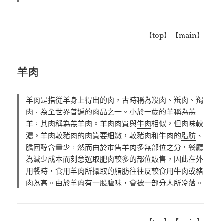
【
top
】【
main
】
羊肉
羊肉
是指從
羊
身上得出的
肉
，古時稱為羖肉、羝肉、羯
肉，為全世界普遍的肉品之一。小於一歲的羊稱為羔
羊，其肉稱為羔羊肉。羊肉肉質與
牛肉
相似，但肉味較
濃。羊肉較豬肉的肉質要細嫩，較豬肉和牛肉的
脂肪
、
膽固醇
含量少，然而由於市售羊肉多無部位之分，餐廳
為減少成本而刻意選取肥肉較多的部位販售，因此在外
用餐時，食用羊肉所攝取的脂肪往往反較食用牛肉或豬
肉為高。由於羊肉有一股膻味，會被一部分人所冷落。