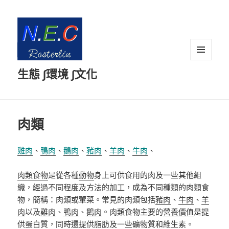
選單及
生態 ∫環境 ∫文化
小工具
肉類
雞肉
、
鴨肉
、
鵝肉
、
豬肉
、
羊肉
、
牛肉
、
肉類食物
是從各種
動物
身上可供食用的肉及一些其他組
織，經過不同程度及方法的加工，成為不同種類的肉類食
物，簡稱：肉類或葷菜。常見的肉類包括
豬肉
、
牛肉
、
羊
肉
以及
雞肉
、
鴨肉
、
鵝肉
。肉類食物主要的
營養價值
是提
供
蛋白質
，同時還提供
脂肪
及一些
礦物質
和
維生素
。