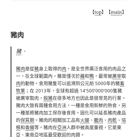
【
top
】【
main
】
豬肉
豬
、
豬肉
是從
豬
身上取得的
肉
，是全世界廣泛食用的肉品之
一，在全球範圍內，豬是僅次於
雞
和
鴨
，最常被
屠宰
取
肉
的動物。食用豬隻可以追溯到公元前 5000年的豬
畜
牧業
；在 2013年，全球有超過 14’500’000’000隻豬
被屠宰取肉，
殺豬
在很多地方也因此是很常見的行業。
豬肉大致有兩種食用方法，一種是食用新鮮的熟食，另
一種是將豬肉加工保存後食用。固化可以延長豬肉產品
的
保質期
。豬肉的相關加工品有
火腿
、
臘肉
、
肉乾
、
培
根
和
香腸
等。豬肉在
亞洲
人群中被高度重視，它是東
亞、東南亞地區最受歡迎的肉類。