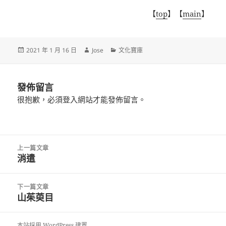
【
top
】
【
main
】
發
作
分
2021 年 1 月 16 日
Jose
文化寶庫
佈
者
類
日
期:
發佈留言
很抱歉，必須
登入
網站才能發佈留言。
文
上一篇文章
章
消遣
上
導
一
覽
篇
下一篇文章
文
山茱萸目
下
章:
一
篇
本站採用 WordPress 建置