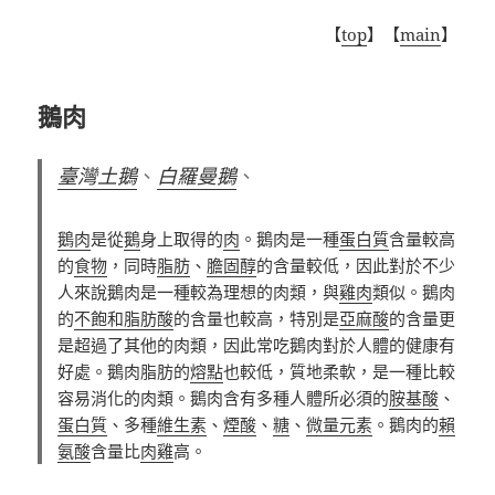
【
top
】【
main
】
鵝肉
臺灣土鵝
、
白羅曼鵝
、
鵝肉
是從
鵝
身上取得的
肉
。鵝肉是一種
蛋白質
含量較高
的
食物
，同時
脂肪
、
膽固醇
的含量較低，因此對於不少
人來說鵝肉是一種較為理想的肉類，與
雞肉
類似。鵝肉
的
不飽和脂肪酸
的含量也較高，特別是
亞麻酸
的含量更
是超過了其他的肉類，因此常吃鵝肉對於人體的健康有
好處。鵝肉脂肪的
熔點
也較低，質地柔軟，是一種比較
容易消化的肉類。鵝肉含有多種人體所必須的
胺基酸
、
蛋白質
、多種
維生素
、
煙酸
、
糖
、
微量元素
。鵝肉的
賴
氨酸
含量比
肉雞
高。