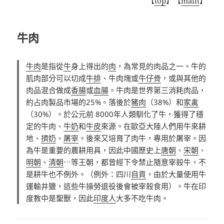
【
top
】【
main
】
牛肉
牛肉
是指從
牛
身上得出的
肉
，為常見的肉品之一。牛的
肌肉部分可以切成
牛排
、牛肉塊或
牛仔骨
，或與其他的
肉品混合做成
香腸
或
血腸
。牛肉是世界第三消耗肉品，
約占肉製品市場的25%。落後於
豬肉
（38%）和
家禽
（30%）。於公元前 8000年人類馴化了牛，獲得了穩
定的牛肉、
牛奶
和
牛皮
來源。在歐亞大陸人們用牛來耕
地、
擠奶
、
屠宰
。後來又培育了肉牛，專用於屠宰。因
為牛是重要的農耕用具，因此中國歷史上
唐朝
、
宋朝
、
明朝
、
清朝
⋯等王朝，都曾經下令禁止隨意宰殺牛，不
是耕牛也不例外。（例外：四川
自貢
，由於大量使用牛
運輸井鹽，這些牛操勞退役後會被宰殺食用）。牛在印
度教中是聖獸，因此
印度人
大多不吃牛肉。