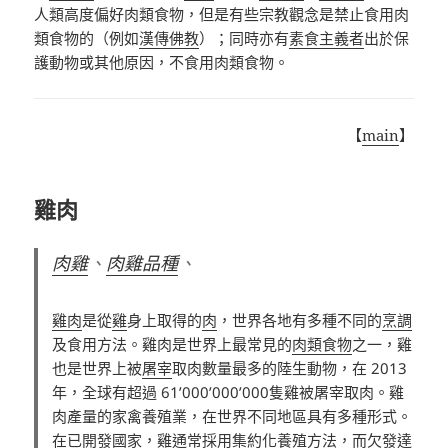
人類高度偏好肉類食物，但是有些宗教觀念是禁止食用肉
類食物的（例如
漢傳佛教
）；同時亦有
素食主義者
出於保
護動物或其他原因，不食用肉類食物。
【
main
】
雞肉
肉雞
、
肉雞品種
、
雞肉
是從
雞
身上取得的
肉
，世界各地有多種不同的
烹調
及食用方法。雞肉是世界上最常見的
肉類食物
之一，雞
也是世界上被
屠宰
取肉數量最多的陸生動物，在 2013
年，全球有超過 61’000’000’000隻雞被屠宰取肉。雞
肉產量的家禽養殖業，在世界不同地區具有多種形式。
在已開發國家，雞通常採用集約化養殖方法，而欠發達