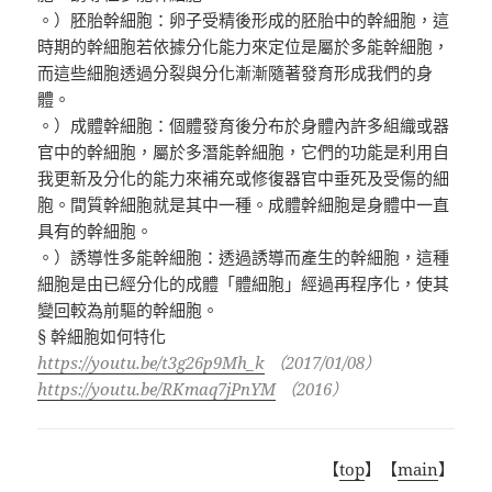
。）胚胎幹細胞：卵子受精後形成的胚胎中的幹細胞，這
時期的幹細胞若依據分化能力來定位是屬於多能幹細胞，
而這些細胞透過分裂與分化漸漸隨著發育形成我們的身
體。
。）成體幹細胞：個體發育後分布於身體內許多組織或器
官中的幹細胞，屬於多潛能幹細胞，它們的功能是利用自
我更新及分化的能力來補充或修復器官中垂死及受傷的細
胞。間質幹細胞就是其中一種。成體幹細胞是身體中一直
具有的幹細胞。
。）誘導性多能幹細胞：透過誘導而產生的幹細胞，這種
細胞是由已經分化的成體「體細胞」經過再程序化，使其
變回較為前驅的幹細胞。
§ 幹細胞如何特化
https://youtu.be/t3g26p9Mh_k
（2017/01/08）
https://youtu.be/RKmaq7jPnYM
（2016）
【
top
】【
main
】