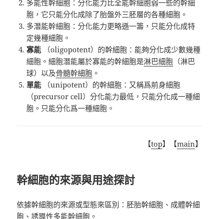
多能性幹細胞：分化能力比全能幹細胞弱一些的幹細
胞，它只能分化成除了胎盤外三胚層的各種細胞。
多潛能幹細胞：分化能力更略遜一籌，只能分化成特
定幾種細胞。
寡能
（oligopotent）的幹細胞：能夠分化成少數幾種
細胞。細胞潛能屬於寡能的幹細胞是
淋巴細胞
（淋巴
球）以及
骨髓幹細胞
。
單能
（unipotent）的幹細胞：又稱爲前身細胞
（precursor cell）分化能力最低，只能分化成一種細
胞。只能分化爲一種細胞。
【
top
】【
main
】
幹細胞的來源與用途探討
依據幹細胞的來源或型態來區別：胚胎幹細胞、成體幹細
胞、誘導性多能幹細胞。