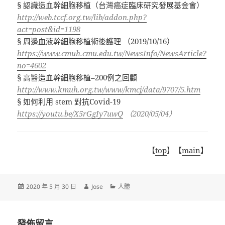
§ 認識造血幹細胞移植（台灣癌症臨床研究發展基金會）
http://web.tccf.org.tw/lib/addon.php?
act=post&id=1198
§ 周邊血液幹細胞移植術後護理 （2019/10/16）
https://www.cmuh.cmu.edu.tw/NewsInfo/NewsArticle?
no=4602
§ 高醫造血幹細胞移植–200例之回顧
http://www.kmuh.org.tw/www/kmcj/data/9707/5.htm
§ 如何利用 stem 對抗Covid-19
https://youtu.be/X5rGgIy7uwQ
（2020/05/04）
【
top
】【
main
】
發
作
分
2020 年 5 月 30 日
Jose
人體
佈
者
類
日
期:
發佈留言