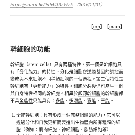
https://youtu.be/9db44fBrWrE
（2016/11/01）
【
top
】【
main
】
幹細胞的功能
幹細胞（stem cells）具有兩種特性，第一個是幹細胞具
有「分化能力」的特性。分化是細胞會透過基因的調控而
變成與本來細胞不同種類細胞的一個過程。第二個特性是
幹細胞有「更新能力」的特性。細胞分裂後仍可產生一個
與自身特性相同的幹細胞。相異於
起源幹細胞
的幹細胞都
不具
全能性
只能具有：
多能
、
多潛能
、
寡能
、
單能
。
全能幹細胞：具有形成一個完整個體的能力，它可以
透過分化和自我更新而製造出生物體內所有種類的細
胞（例如：肌肉細胞、神經細胞、脂肪細胞等）