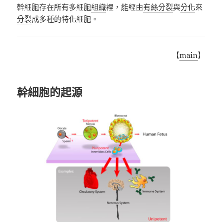
幹細胞存在所有多細胞
組織
裡，能經由
有絲分裂
與
分化
來
分裂
成多種的特化細胞。
【
main
】
幹細胞的起源