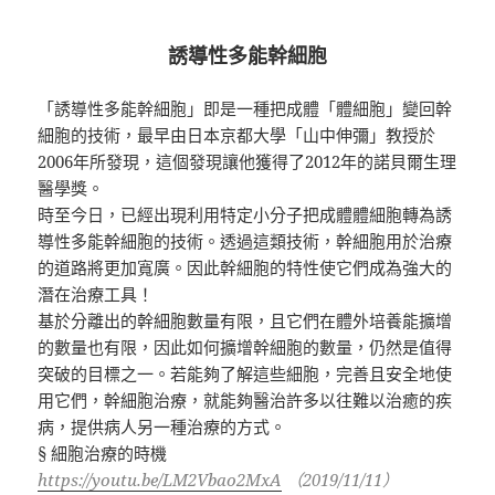
誘導性多能幹細胞
「誘導性多能幹細胞」即是一種把成體「體細胞」變回幹
細胞的技術，最早由日本京都大學「山中伸彌」教授於
2006年所發現，這個發現讓他獲得了2012年的諾貝爾生理
醫學獎。
時至今日，已經出現利用特定小分子把成體體細胞轉為誘
導性多能幹細胞的技術。透過這類技術，幹細胞用於治療
的道路將更加寬廣。因此幹細胞的特性使它們成為強大的
潛在治療工具！
基於分離出的幹細胞數量有限，且它們在體外培養能擴增
的數量也有限，因此如何擴增幹細胞的數量，仍然是值得
突破的目標之一。若能夠了解這些細胞，完善且安全地使
用它們，幹細胞治療，就能夠醫治許多以往難以治癒的疾
病，提供病人另一種治療的方式。
§ 細胞治療的時機
https://youtu.be/LM2Vbao2MxA
（2019/11/11）