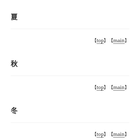
夏
【
top
】【
main
】
秋
【
top
】【
main
】
冬
【
top
】【
main
】