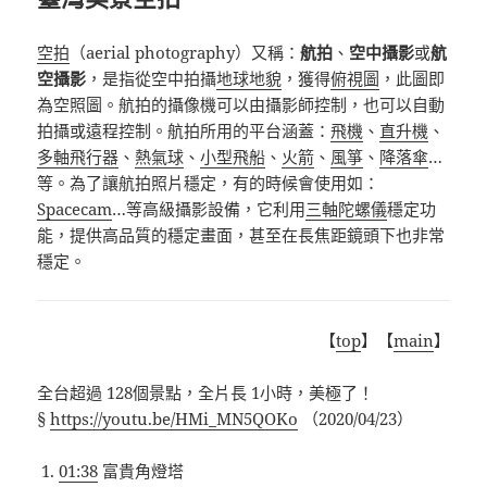
空拍
（aerial photography）又稱：
航拍
、
空中攝影
或
航
空攝影
，是指從空中拍攝
地球
地貌
，獲得
俯視圖
，此圖即
為空照圖。航拍的攝像機可以由攝影師控制，也可以自動
拍攝或遠程控制。航拍所用的平台涵蓋：
飛機
、
直升機
、
多軸飛行器
、
熱氣球
、
小型飛船
、
火箭
、
風箏
、
降落傘
…
等。為了讓航拍照片穩定，有的時候會使用如：
Spacecam
…等高級攝影設備，它利用
三軸陀螺儀
穩定功
能，提供高品質的穩定畫面，甚至在長焦距鏡頭下也非常
穩定。
【
top
】【
main
】
全台超過 128個景點，全片長 1小時，美極了！
§
https://youtu.be/HMi_MN5QOKo
（2020/04/23）
01:38
富貴角燈塔