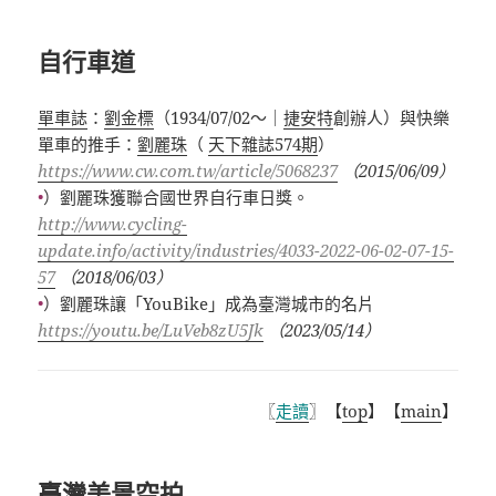
自行車道
單車誌
：
劉金標
（
1934/07/02
～｜
捷安特
創辦人）與快樂
單車的推手：
劉麗珠
（
天下雜誌
574
期
）
https://www.cw.com.tw/article/5068237
（
2015/06/09
）
•
）
劉麗珠
獲聯合國世界自行車日獎。
http://www.cycling-
update.info/activity/industries/4033-2022-06-02-07-15-
57
（
2018/06/03
）
•
）劉麗珠讓「
YouBike
」成為臺灣城市的名片
https://youtu.be/LuVeb8zU5Jk
（
2023/05/14
）
〖
走讀
〗【
top
】【
main
】
臺灣美景空拍