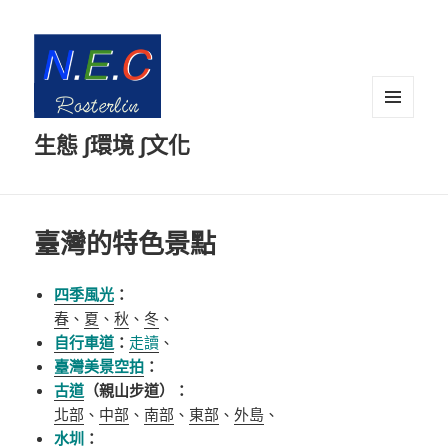
選單及
生態 ∫環境 ∫文化
小工具
臺灣的特色景點
四季風光
：
春
、
夏
、
秋
、
冬
、
自行車道
：
走讀
、
臺灣美景空拍
：
古道
（親山步道）：
北部
、
中部
、
南部
、
東部
、
外島
、
水圳
：