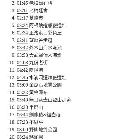
01:45
老梅綠石槽
02:11
老梅迷宮
02:17
基隆市
02:24
阿根納造船廠遺址
02:34
正濱港口彩色屋
02:41
望幽谷步道
03:42
外木山海水泳池
03:58
大武崙情人海灘
04:08
九份老街
04:42
陰陽海
04:46
水湳洞選煉廠遺址
05:00
金瓜石地質公園
05:22
黃金瀑布
05:40
無耳茶壺山登山步道
06:28
半屏山
06:44
劍龍稜&鋸齒稜
07:23
不厭亭
08:09
野柳地質公園
08:24
駱駝岩