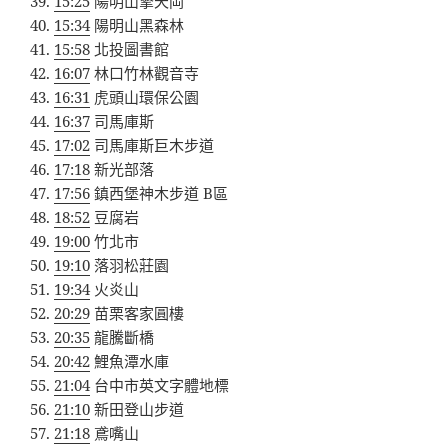
15:25
陽明山擎天岡
15:34
陽明山黑森林
15:58
北投圖書館
16:07
林口竹林觀音寺
16:31
虎頭山環保公園
16:37
司馬庫斯
17:02
司馬庫斯巨木步道
17:18
新光部落
17:56
鎮西堡神木步道 B區
18:52
豆腐岩
19:00
竹北市
19:10
落羽松莊園
19:34
火炎山
20:29
苗栗客家圓樓
20:35
龍騰斷橋
20:42
鯉魚潭水庫
21:04
台中市英文字體地標
21:10
新田登山步道
21:18
鳶嘴山