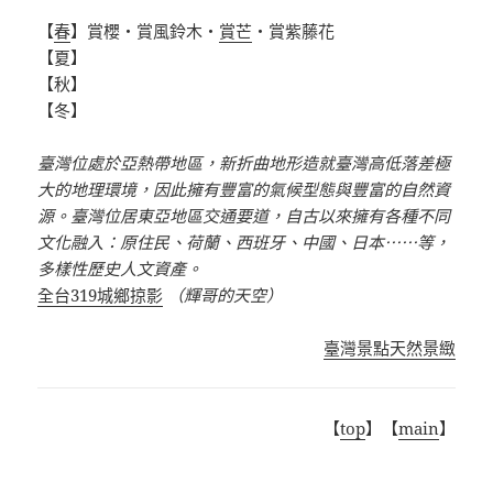
【
春
】賞櫻・賞風鈴木・
賞芒
・賞紫藤花
【夏】
【秋】
【冬】
臺灣位處於亞熱帶地區，新折曲地形造就臺灣高低落差極
大的地理環境，因此擁有豐富的氣候型態與豐富的自然資
源。臺灣位居東亞地區交通要道，自古以來擁有各種不同
文化融入：原住民、荷蘭、西班牙、中國、日本⋯⋯等，
多樣性歷史人文資產。
全台319城鄉掠影
（輝哥的天空）
臺灣景點天然景緻
【
top
】【
main
】