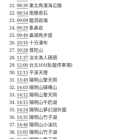
08:39
東北角濱海公路
08:54
南雅奇石
09:09
龍洞岩場
09:29
象鼻岩
09:49
鼻頭角步道
10:16
十分瀑布
10:28
普陀山
11:37
淡水漁人碼頭
12:00
台北101(臥龍停車場)
12:13
平溪天燈
13:49
陽明山擎天岡
14:03
陽明山磺嘴山
14:12
陽明山擎天岡
14:15
陽明山牛奶湖
14:24
陽明山夢幻湖外圍
14:35
陽明山竹子湖
14:46
陽明山小油坑
15:05
陽明山竹子湖