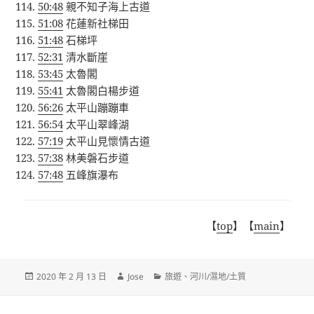
50:48
親不知子海上古道
51:08
花蓮新社梯田
51:48
石梯坪
52:31
清水斷崖
53:45
太魯閣
55:41
太魯閣白楊步道
56:26
太平山蹦蹦車
56:54
太平山翠峰湖
57:19
太平山見懷情古道
57:38
林美磐石步道
57:48
五峰旗瀑布
【
top
】【
main
】
發
作
分
2020 年 2 月 13 日
Jose
旅遊
、
河川/濕地/土質
佈
者
類
日
期: