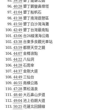
39:16
墾丁龍磐公園
40:28
墾丁鵝鑾鼻燈塔
41:04
墾丁船帆石
41:38
墾丁南灣遊憩區
41:50
墾丁白沙灣海灘
42:49
墾丁台灣最南點
43:06
台26線濱海公路
43:38
台東多良觀光車站
43:59
都歷天空之鏡
44:07
金樽浪點
44:22
八仙洞
44:28
石雨傘
44:37
金剛大道
44:49
三仙台
46:55
南橫公路
47:28
栗松溫泉
48:40
大石鼻山步道
49:04
池上伯朗大道
50:25
花蓮北回歸線