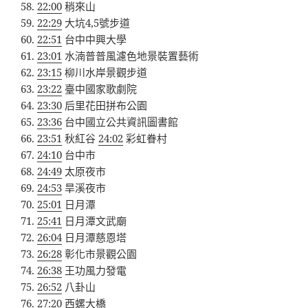
22:00
稍來山
22:29
大坑4,5號步道
22:51
台中中興大學
23:01
水湳普普風濾色地景裝置藝術
23:15
柳川水岸景觀步道
23:22
臺中國家歌劇院
23:30
后里花田拼布公園
23:36
台中國立公共資訊圖書館
23:51
秋紅谷
24:02
彩虹眷村
24:10
台中市
24:49
太原夜市
24:53
旱溪夜市
25:01
日月潭
25:41
日月潭文武廟
26:04
日月潭慈恩塔
26:28
彰化市景觀公園
26:38
王功風力發電
26:52
八卦山
27:20
西螺大橋