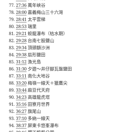
27:36
萬年峽谷
28:00
嘉義梅山三十六灣
28:41
太平雲梯
28:53
瑞里
29:21
蛟龍瀑布（枯水期）
29:28
台南七股鹽山
29:34
頂頭額沙洲
29:38
扇形鹽田
31:12
漁光島
31:30
夕遊～井仔腳瓦盤鹽田
33:11
南化大地谷
33:20
梅嶺一線天＋獵鷹尖
33:44
麻豆代天府
34:23
高雄龍虎塔
35:16
田寮月世界
36:27
旗尾山
37:10
多納一線天
38:37
屏東卡悠峯瀑布