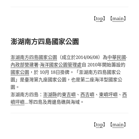
【
top
】【
main
】
澎湖南方四島國家公園
澎湖南方四島國家公園
（成立於
2014/06/08
）
為
中華民國
·
內政部營建署
·
海洋國家公園管理處
自 2010年開始籌設的
國家公園
，於 10月 18日掛牌。「澎湖南方四島國家公
園」是臺灣第九座國家公園，也是第二座海洋型國家公
園。
澎湖南方四島：
澎湖縣
的
東吉嶼
、
西吉嶼
、
東嶼坪嶼
、
西
嶼坪嶼
…等四島及周邊島礁與海域。
【
top
】【
main
】