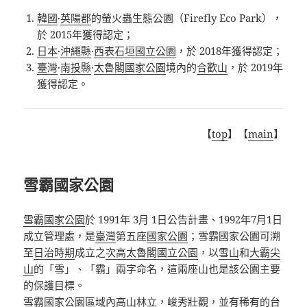
韓國
·
英陽郡
的螢火蟲生態公園（
Firefly Eco Park
），
於
2015
年獲得認定；
日本
·
沖繩縣
·
西表石垣國立公園
，於
2018
年獲得認定；
臺灣
·
南投縣
·
太魯閣國家公園
境內的
合歡山
，於
2019
年
獲得認定。
【
top
】【
main
】
雪霸國家公園
雪霸國家公園
於
1991年 3月 1日公告計畫、1992年7月1日
成立管理處，
是
臺灣
第五座
國家公園
；雪霸國家公園可溯
至
日治時期
成立之
次高太魯閣國立公園
，以
雪山
和
大霸尖
山
的「雪」、「霸」兩字命名，這兩座山也是該公園主要
的保護目標。
雪霸國家公園區域內高山林立，峻秀壯觀，並有稀有的
台