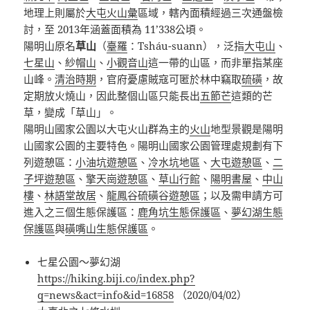
地理上則屬於
大屯火山彙
區域，轄內面積經過三次通盤檢
討，至 2013年涵蓋面積為 11’338公頃。
陽明山原名
草山
（
臺羅
：Tsháu-suann），泛指
大屯山
、
七星山
、
紗帽山
、
小觀音山
這一帶的山區，而非單指某座
山峰。
清治時期
，官府憂慮賊寇可匿於林中竊取
硫磺
，故
定期放火燒山，因此整個山區只能長出
五節芒
這類的芒
草，變成「草山」。
陽明山國家公園以大屯火山群為主的
火山
地型景觀是陽明
山國家公園的主要特色。陽明山國家公園管理處規劃有下
列遊憩區：
小油坑遊憩區
、
冷水坑地區
、
大屯遊憩區
、
二
子坪遊憩區
、
擎天崗遊憩區
、
草山行館
、
陽明書屋
、
中山
樓
、
林語堂故居
、
龍鳳谷硫磺谷遊憩區
；以及需申請方可
進入之三個生態保護區：
鹿角坑生態保護區
、
夢幻湖生態
保護區
與
磺嘴山生態保護區
。
七星公園～夢幻湖
https://hiking.biji.co/index.php?
q=news&act=info&id=16858
（2020/04/02）