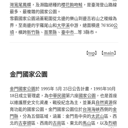
灣寬尾鳳蝶
，及瀕臨絕種的
櫻花鉤吻鮭
，是臺灣登山路線
最多、最複雜的國家公園。
雪霸國家公園涵蓋範圍從北邊的樂山到邊吉岩山之稜線為
界，至南邊的宇羅尾山和
大甲溪
中游，總面積達 76’850
公
頃
，橫跨
新竹縣
、
苗栗縣
、
臺中市
…等 3縣市。
【
top
】【
main
】
金門國家公園
金門國家公園
於 1995年 5月 25日公告計畫，1995年10月
18日成立管理處，為
中華民國
第六座
國家公園
，也是首座
以維護歷史文化資產、戰役紀念為主，並兼具
自然資源
保
育功能的國家公園。金門國家公園
位於
台灣海峽
西側的
金
門縣
，分為五個區域，涵蓋：金門島中央的
太武山
區、西
北的
古寧頭
區、西南的
古崗
區、東北的
馬山
區，以及
烈嶼