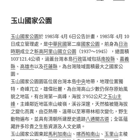
玉山國家公園
玉山國家公園
於 1985年 4月 6日公告計畫，1985年 4月 10
日成立管理處，
是
中華民國
第二座
國家公園
，前身為
日治
時期
成立之
新高阿里山國立公園
（1937～1945），總面積
103’121.4公頃，涵蓋台灣本島
行政
區域包括
南投縣
、
嘉義
縣
、
高雄市
以及
花蓮縣
，為台灣陸域面積最大之國家公
園。
玉山國家公園園區位居台灣本島
中央
地帶，地理位置獨
特，奇峰兀立，雄偉壯麗，為台灣高山少數仍保存原始風
貌之地區，有台灣第一高峰，海拔 3’952公尺之
玉山主
峰
，主峰鄰近地區崇山峻嶺，溪谷深邃，天然植被隨海拔
之變化而異，由亞熱帶、溫帶以至寒帶林相次變化，野生
動物遍布，並具有清朝所建歷史遺跡
八通關古道
；全區蘊
藏許多珍貴之生態資源及人文史蹟。
玉山國家公園東起
馬利加南山
、
喀西帕南山
、
玉里山
主稜