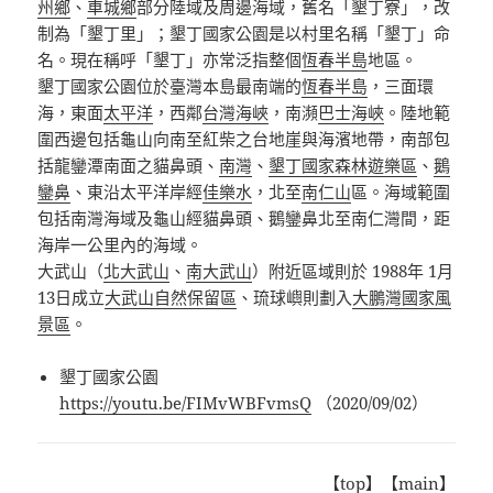
州鄉
、
車城鄉
部分陸域及周邊海域，舊名「墾丁寮」，改
制為「墾丁里」；墾丁國家公園是以村里名稱「墾丁」命
名。現在稱呼「墾丁」亦常泛指整個
恆春半島
地區。
墾丁國家公園位於臺灣本島最南端的
恆春半島
，三面環
海，東面
太平洋
，西鄰
台灣海峽
，南瀕
巴士海峽
。陸地範
圍西邊包括龜山向南至紅柴之台地崖與海濱地帶，南部包
括龍鑾潭南面之貓鼻頭、
南灣
、
墾丁國家森林遊樂區
、
鵝
鑾鼻
、東沿太平洋岸經
佳樂水
，北至
南仁山
區。海域範圍
包括南灣海域及龜山經貓鼻頭、鵝鑾鼻北至南仁灣間，距
海岸一公里內的海域。
大武山（
北大武山
、
南大武山
）附近區域則於 1988年 1月
13日成立
大武山自然保留區
、琉球嶼則劃入
大鵬灣國家風
景區
。
墾丁國家公園
https://youtu.be/FIMvWBFvmsQ
（
2020/09/02
）
【
top
】【
main
】