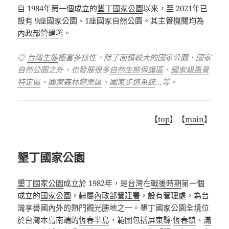
自
1984
年第一個成立的
墾丁國家公園
以來，至
2021
年已
設有
9
座國家公園、
1
座國家自然公園。其主管機關均為
內政部營建署
。
◎
台灣生態
極富多樣性，除了面積較大的國家公園、國家
自然公園之外，也發展很多
自然生態保護區
、
國家級風景
特定區
、
國家森林遊樂區
、
國家步道系統
…
等。
【
top
】【
main
】
墾丁國家公園
墾丁國家公園
成立於 1982年，
是
台灣
在
戰後時期
第一個
成立的
國家公園
，隸屬
內政部營建署
，設有管理處，為台
灣享譽國內外的熱門觀光勝地之一。墾丁國家公園全境位
於台灣本島南端的
恆春半島
，範圍包括
屏東縣
·
恆春鎮
、
滿