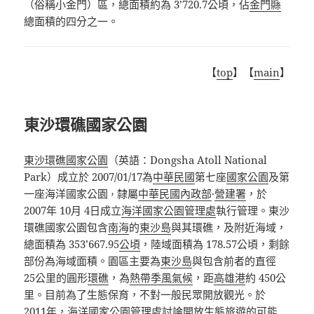
（俗稱小金門）區，總面積約為 3’720.7公頃，佔
金門縣
總面積的四分之一
。
【
top
】【
main
】
東沙環礁國家公園
東沙環礁國家公園
（英語：
Dongsha Atoll National
Park
）
成立於
2007/01/17為
中華民國
第七座
國家公園
及第
一座海洋國家公園
隸屬
中華民國內政部
·
營建署
，於
，
2007年 10月 4日成立
海洋國家公園管理處
執行管理
。東沙
環礁國家公園包含
南海
的
東沙島
與其環礁，及附近海域，
總面積為 353’667.95
公頃
，陸域面積為 178.57公頃，剩餘
部份為海域面積
。園區主要為
東沙島
與包含前者的直徑
25公里的圓形
環礁
，為
熱帶季風氣候
，距
高雄港
約 450公
里
。目前為了生態保育，不對一般民眾開放觀光
。於
2011年，海洋國家公園管理處討論開放生態旅遊的可能