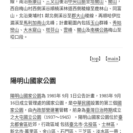
線，南沿
新康山
、
三叉山
後沿
中央山脈
至
塔關山
、
關山
，
西自梅山村西側溪谷順楠溪林道西側稜線至鹿林山、同富
山，北沿東埔村1 鄰北側溪谷至
郡大山
稜線，再順哈伊拉
漏溪至
馬利加南山
北峰；計畫範圍內包括
玉山
群峰、
秀姑
巒山
、
大水窟山
、
塔芬山
、
雲峰
、
關山
及
南橫公路
梅山至
埡口段
。
【
top
】【
main
】
陽明山國家公園
陽明山國家公園
為
1985年 9月 1日公告計畫，1985年 9月
16日成立管理處的國家公園，
是
中華民國
設置的第三個
國
家公園
，由
內政部營建署
管轄，前身為
臺灣日治時期
成立
之
大屯國立公園
（1937～1945）。陽明山國家公園位於
臺
北都會區
近郊，行政區域 包括
臺北市
·
北投區
、
士林區
，
新北市
·
萬里區
、
金山區
、
石門區
、
三芝區
、
淡水區
一帶；