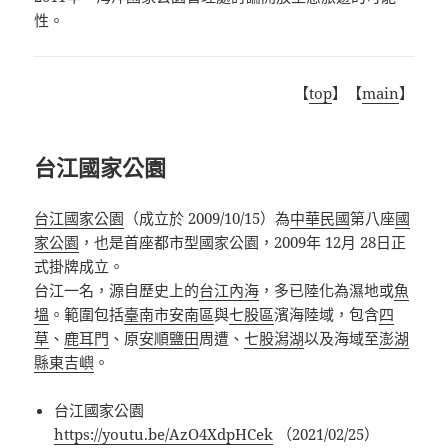
性
。
【
top
】【
main
】
台江國家公園
台江國家公園
（成立於
2009/10/15
）
為
中華民國
第八座
國
家公園
，也是首座都市型國家公園，2009年 12月 28日正
式掛牌成立。
台江一名，源自歷史上的
台江內海
，多已陸化為濕地或
魚
塭
。範圍包括
臺南市
安南區
與
七股區
濱海陸域，包含
四
草
、
鹿耳門
、原
安順鹽田
周遭、
七股潟湖
以及海域至
澎湖
縣
東吉嶼
。
台江國家公園
https://youtu.be/AzO4XdpHCek
（
2021/02/25
）