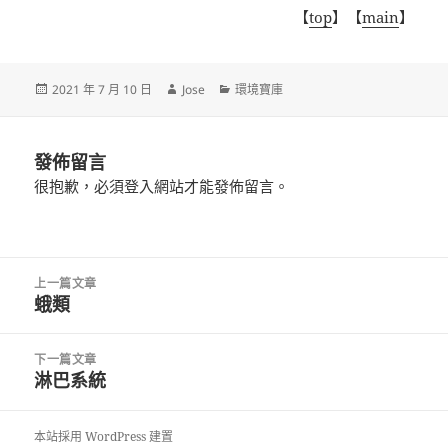
【
top
】【
main
】
發
作
分
2021 年 7 月 10 日
Jose
環境寶庫
佈
者
類
日
期:
發佈留言
很抱歉，必須
登入
網站才能發佈留言。
文
上一篇文章
章
蛾類
上
導
一
覽
篇
下一篇文章
文
淋巴系統
下
章:
一
篇
本站採用 WordPress 建置