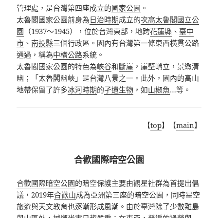
管理處，
是台灣第四座成立的
國家公園
。
太魯閣國家公園前身為
日治時期
成立的
次高太魯閣國立公
園
（1937～1945），位於台灣東部，地跨
花蓮縣
、
臺中
市
、
南投縣
三個行政區。園內有台灣第一條東西橫貫公路
通過，稱為
中橫公路
系統。
太魯閣國家公園的特色為
峽谷
和
斷崖
，崖壁峭立，景緻清
幽；「太魯閣幽峽」是
台灣八景
之一
。此外，園內的高山
地帶保留了許多
冰河時期
的
孑遺生物
，如
山椒魚
…等。
【
top
】【
main
】
合歡國際暗空公園
合歡國際暗空公園
的暗空保護主要由觀星社群為首提出倡
議，
2019
年
合歡山
成為亞洲第三座的暗空公園，同時星空
旅遊與天文教育也逐漸形成風潮。由於臺灣除了少數離島