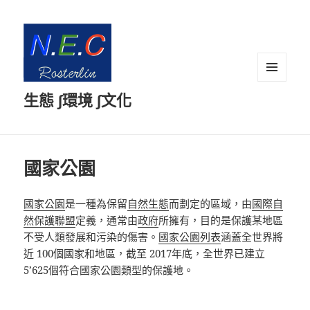
選單及
生態 ∫環境 ∫文化
小工具
國家公園
國家公園
是一種為保留
自然生態
而劃定的區域，由
國際自
然保護聯盟
定義，通常由
政府
所擁有，目的是保護某地區
不受人類發展和污染的傷害。
國家公園列表
涵蓋全世界將
近
100
個國家和地區，截至
2017
年底，全世界已建立
5’625
個符合國家公園類型的保護地。