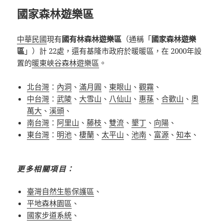
國家森林遊樂區
中華民國
現有
國有林森林遊樂區
（通稱「
國家森林遊樂
區
」）計 22處，還有基隆市政府於暖暖區，在 2000年設
置的
暖東峽谷森林遊樂區
。
北台灣
：
內洞
、
滿月圓
、
東眼山
、
觀霧
、
中台灣
：
武陵
、
大雪山
、
八仙山
、
惠蓀
、
合歡山
、
奧
萬大
、
溪頭
、
南台灣
：
阿里山
、
藤枝
、
雙流
、
墾丁
、
向陽
、
東台灣
：
明池
、
棲蘭
、
太平山
、
池南
、
富源
、
知本
、
更多相關項目：
臺灣自然生態保護區
、
平地森林園區
、
國家步道系統
、