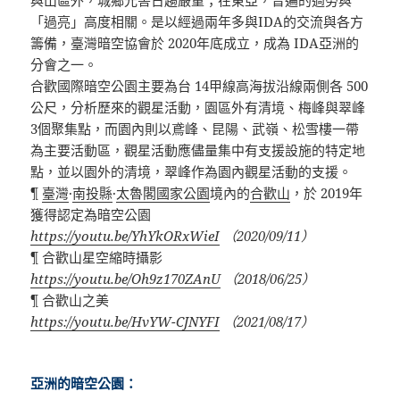
與山區外，城鄉光害日趨嚴重；在東亞，普遍的過勞與
「過亮」高度相關。是以經過兩年多與
IDA
的交流與各方
籌備，臺灣暗空協會於
2020
年底成立，成為
IDA
亞洲的
分會之一。
合歡國際暗空公園主要為台
14
甲線高海拔沿線兩側各
500
公尺，分析歷來的觀星活動，園區外有清境、梅峰與翠峰
3
個聚集點，而園內則以鳶峰、昆陽、武嶺、松雪樓一帶
為主要活動區，觀星活動應儘量集中有支援設施的特定地
點，並以園外的清境，翠峰作為園內觀星活動的支援。
¶
臺灣
·
南投縣
·
太魯閣國家公園
境內的
合歡山
，於
2019
年
獲得認定為暗空公園
https://youtu.be/YhYkORxWieI
（
2020/09/11
）
¶
合歡山星空縮時攝影
https://youtu.be/Oh9z170ZAnU
（
2018/06/25
）
¶
合歡山之美
https://youtu.be/HvYW-CJNYFI
（
2021/08/17
）
亞洲的暗空公園：