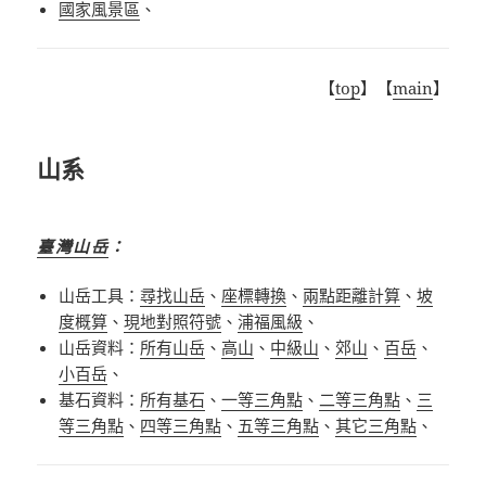
國家風景區
、
【
top
】【
main
】
山系
臺灣山岳
：
山岳工具：
尋找山岳
、
座標轉換
、
兩點距離計算
、
坡
度概算
、
現地對照符號
、
浦福風級
、
山岳資料：
所有山岳
、
高山
、
中級山
、
郊山
、
百岳
、
小百岳
、
基石資料：
所有基石
、
一等三角點
、
二等三角點
、
三
等三角點
、
四等三角點
、
五等三角點
、
其它三角點
、