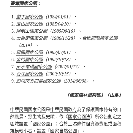
臺灣國家公園
：
墾丁國家公園
（
1984/01/01
）、
玉山國家公園
（
1985/04/10
）、
陽明山國家公園
（
1985/09/16
）、
太魯閣國家公園
（
1986/11/28
）、
合歡國際暗空公園
（2019）、
雪霸國家公園
（
1992/07/01
）、
金門國家公園
（
1995/10/18
）、
東沙環礁國家公園
（
2007/01/17
）、
台江國家公園
（
2009/10/15
）、
澎湖南方四島國家公園
（
2014/06/08
）、
〖
國家森林遊樂區
〗〖
山系
〗
中華民國國家公園
是
中華民國政府
為了保護國家特有的自
然風景、野生物及史蹟，依《
國家公園法
》所公告劃定之
區域設置「國家公園」；合於上述條件但資源豐度或面積
規模較小者，設置「國家自然公園」。