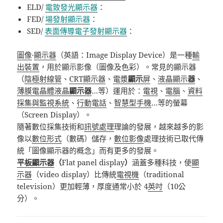
ELD/
電致發光顯示器
：
FED/
場發射顯示器
：
SED/
表面傳導電子發射顯示器
：
圖像
·
顯示器
（英語：Image D
isplay Device
）是一種
輸
出裝置
，用於顯示影像（圖像及色彩）。常見的顯示器
（
陰極射線管
、
CRT
顯示器
、
電漿
顯示
屏
、
液晶顯示
器
、
薄膜電晶體液晶
顯示器
…等）運用於：
電視
、
電腦
、
資料
採集與監視系統
、
行動電話
、
智慧型手機
…
等的螢幕
（Screen Display）。
隨著數位採集技術和
訊號處理
理論的發展，越來越多的影
像以
數位形式
（數碼）儲存，
數位影像
處理技術已取代傳
統「圖像顯示器的概念」而有更多的發展。
平板顯示器
（
Flat panel display
）
涵蓋多種科技，使
顯
示器
（video display）比傳統
電視機
（traditional
television）更加輕薄，厚度通常小於 4
英吋
（10公
分）。