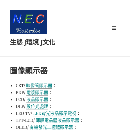
選單及
生態 ∫環境 ∫文化
小工具
圖像顯示器
CRT/
映像管顯示器
：
PDP/
電漿顯示器
：
LCD/
液晶顯示器
：
DLP/
數位光處理
：
LED TV/
LED背光液晶顯示電視
：
TFT-LCD/
薄膜電晶體液晶顯示器
：
OLED/
有機發光二極體顯示器
：