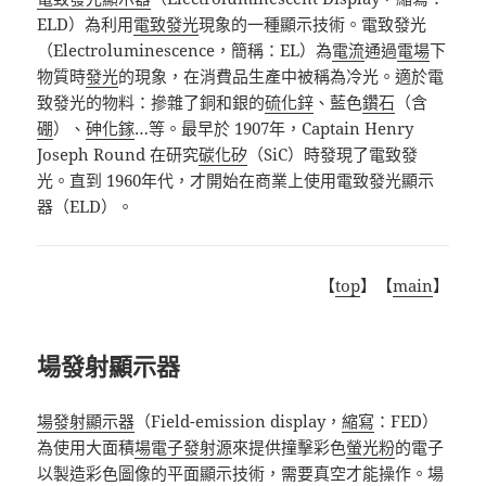
ELD
）為利用
電致發光
現象的一種顯示技術。電致發光
（
Electroluminescence
，簡稱：
EL
）為
電流
通過
電場
下
物質時
發光
的現象，在消費品生產中被稱為冷光。適於電
致發光的物料：摻雜了銅和銀的
硫化鋅
、藍色
鑽石
（含
硼
）、
砷化鎵
…
等。最早於
1907
年，
Captain Henry
Joseph Round
在研究
碳化矽
（
SiC
）時發現了電致發
光。直到
1960
年代，才開始在商業上使用電致發光顯示
器（
ELD
）。
【
top
】【
main
】
場發射顯示器
場發射顯示器
（
Field-emission display
，
縮寫
：
FED
）
為
使用大面積
場電子發射源
來提供撞擊彩色
螢光粉
的電子
以製造彩色圖像的平面顯示技術，需要真空才能操作。場