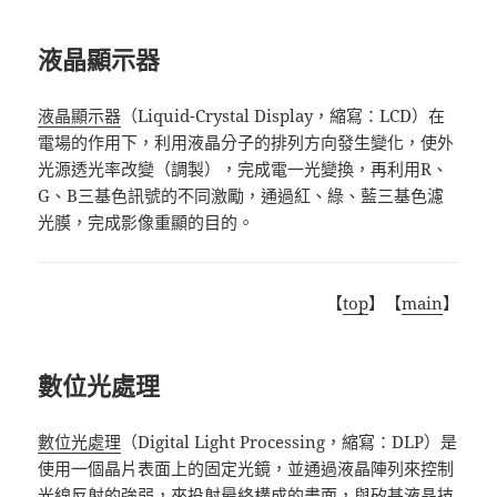
液晶顯示器
液晶顯示器
（
Liquid-Crystal Display
，縮寫：
LCD
）在
電場的作用下，利用液晶分子的排列方向發生變化，使外
光源透光率改變（調製），完成電一光變換，再利用
R
、
G
、
B
三基色訊號的不同激勵，通過紅、綠、藍三基色濾
光膜，
完成影像重顯
的目的
。
【
top
】【
main
】
數位光處理
數位光處理
（
Digital Light Processing
，縮寫：
DLP
）是
使用一個晶片表面上的固定光鏡，並通過液晶陣列來控制
光線反射的強弱，來投射最終構成的畫面，與
矽基液晶
技