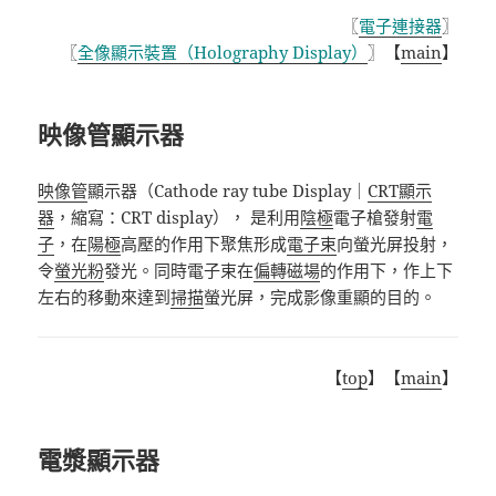
〖
電子連接器
〗
〖
全像顯示裝置（
Holography Display
）
〗【
main
】
映像管顯示器
映像管
顯示器（
Cathode ray tube Display
｜
CRT
顯示
器
，縮寫：
CRT display
）， 是利用
陰極
電子槍發射
電
子
，在
陽極
高壓的作用下聚焦形成
電子束
向螢光屏投射，
令
螢光粉
發光。同時電子束在
偏轉磁場
的作用下，作上下
左右的移動來達到
掃描
螢光屏
，完成影像重顯
的目的。
【
top
】【
main
】
電漿顯示器