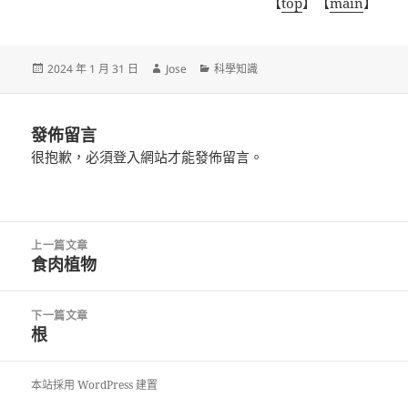
【
top
】【
main
】
發
作
分
2024 年 1 月 31 日
Jose
科學知識
佈
者
類
日
期:
發佈留言
很抱歉，必須
登入
網站才能發佈留言。
文
上一篇文章
章
食肉植物
上
導
一
覽
篇
下一篇文章
文
根
下
章:
一
篇
本站採用 WordPress 建置
文