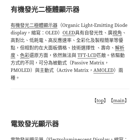
有機發光二極體顯示器
有機發光二極體顯示器
（
Organic Light-Emitting Diode
display
，縮寫：
OLED
）
OLED
具有自發光性、廣
視角
、
高對比、低耗電、高反應速率、全彩化及製程簡單等優
點，但相對的在大面板價格、技術選擇性 、壽命、
解析
度
、
色彩
還原方面，依然無法與
TFT-LCD
匹敵。依驅動
方式的不同，可分為被動式（
Passive Matrix
，
PMOLED
）與主動式（
Active Matrix
，
AMOLED
）兩
種。
【
top
】【
main
】
電致發光顯示器
電致發光顯示器
（
Electroluminescent Display
，縮寫：