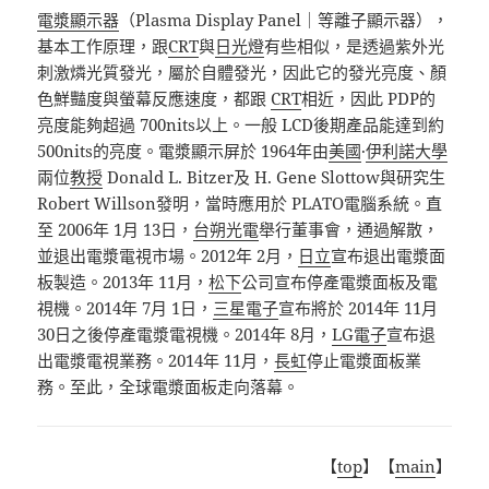
電漿顯示器
（
Plasma Display Panel
｜等離子顯示器），
基本工作原理，跟
CRT
與
日光燈
有些相似，是透過紫外光
刺激燐光質發光，屬於自體發光，因此它的發光亮度、顏
色鮮豔度與螢幕反應速度，都跟
CRT
相近，因此
PDP
的
亮度能夠超過
700nits
以上。一般
LCD
後期產品能達到約
500nits
的亮度。電漿顯示屏於
1964
年由
美國
·
伊利諾大學
兩位
教授
Donald L. Bitzer
及
H. Gene Slottow
與研究生
Robert Willson
發明，當時應用於
PLATO
電腦系統。直
至
2006
年
1
月
13
日，
台朔光電
舉行董事會，通過解散，
並退出電漿電視市場。
2012
年
2
月，
日立
宣布退出電漿面
板製造。
2013
年
11
月，
松下
公司宣布停產電漿面板及電
視機。
2014
年
7
月
1
日，
三星電子
宣布將於
2014
年
11
月
30
日之後停產電漿電視機。
2014
年
8
月，
LG
電子
宣布退
出電漿電視業務。
2014
年
11
月，
長虹
停止電漿面板業
務。至此，全球電漿面板走向落幕。
【
top
】【
main
】