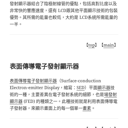
發射顯示器結合了陰極射線管的優點，包括高對比度以及
非常快的響應速度，還有
LCD
跟其他平面顯示技術的包裝
優勢。其所需的能量也較低，大約是
LCD
系統所需能量的
一半。
【
top
】【
main
】
表面傳導電子發射顯示器
表面傳導電子發射顯示器
（
Surface-conduction
Electron-emitter Display
，縮寫：
SED
）
平面
顯示器
技
術的一種，主要差異在電子發射系統的細節，也是
場發射
顯示器
(FED)
的種類之一。此種技術就是利用表面傳導電
子發射器，來顯示畫面上的每一個單一
畫素
。