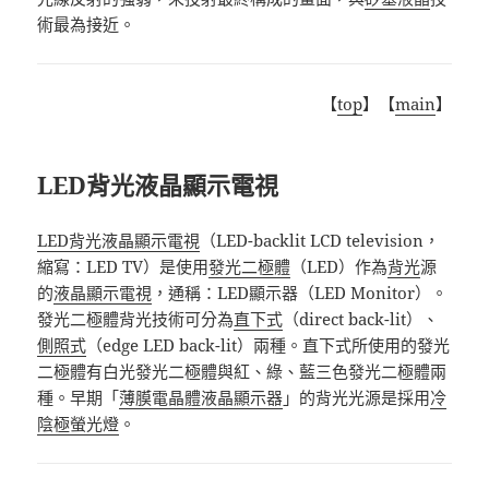
術最為接近。
【
top
】【
main
】
LED背光液晶顯示電視
LED
背光液晶顯示電視
（
LED-backlit LCD television
，
縮寫：
LED TV
）是
使用
發光二極體
（
LED
）作為
背光
源
的
液晶顯示電視
，通稱：
LED
顯示器（
LED Monitor
）。
發光二極體背光技術可分為
直下式
（
direct back-lit
）、
側照式
（
edge LED back-lit
）兩種。直下式所使用的發光
二極體有白光發光二極體與紅、綠、藍三色發光二極體兩
種。
早期「
薄膜電晶體液晶顯示器
」的背光光源是採用
冷
陰極螢光燈
。