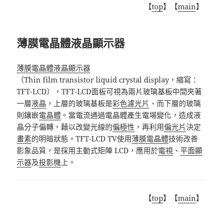
【
top
】【
main
】
薄膜電晶體液晶顯示器
薄膜電晶體液晶顯示器
（
Thin film transistor liquid crystal display
，縮寫：
TFT-LCD
），
TFT-LCD
面板可視為兩片玻璃基板中間夾著
一層
液晶
，上層的玻璃基板是
彩色濾光片
、而下層的玻璃
則鑲嵌
電晶體
。當電流通過電晶體產生電場變化，造成液
晶分子偏轉，藉以改變光線的
偏極性
，再利用
偏光片
決定
畫素
的明暗狀態。
TFT-LCD TV
使用
薄膜電晶體
技術改善
影象品質，是採用主動式矩陣
LCD
，應用於
電視
、
平面顯
示器
及
投影機
上。
【
top
】【
main
】