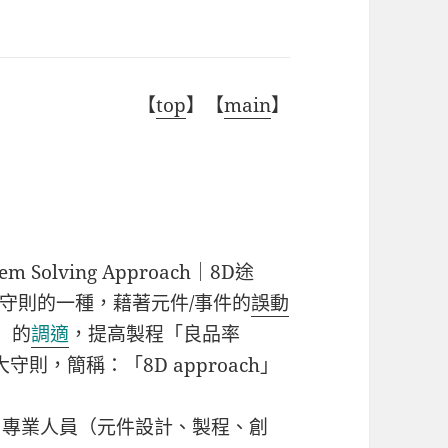
【
top
】【
main
】
oblem Solving Approach｜8D途
守則的一種，藉著元件
/
事件的
誤動
）的
調適
，提高製程「良品率
困八大守則，簡稱：「
8D approach
」
」專業人員（元件設計、製程、創