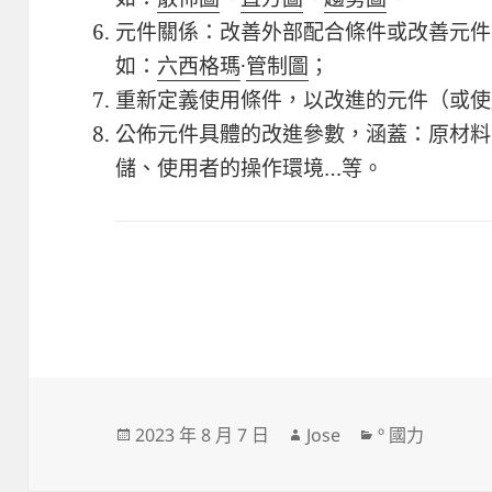
元件關係：改善外部配合條件或改善元件
如：
六西格瑪
·
管制圖
；
重新定義使用條件
，以改進的元件（或使
公佈元件具體的改進參數，涵蓋：原材料
儲、使用者的操作環境…等。
發
作
分
2023 年 8 月 7 日
Jose
º 國力
佈
者
類
日