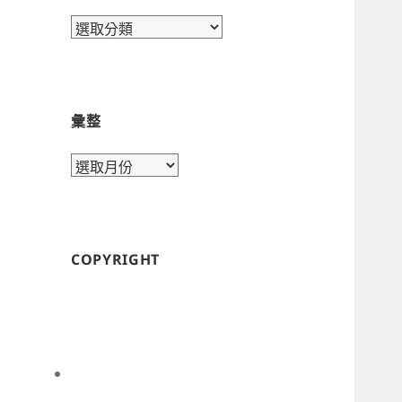
目
錄
彙整
彙
整
COPYRIGHT