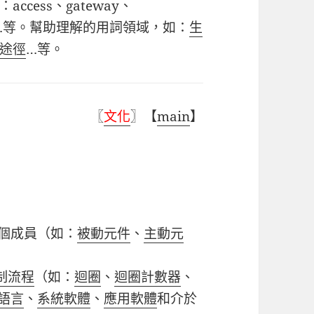
：
access
、
gateway
、
…
等。幫助理解的用詞領域，如：
生
途徑
…
等。
〖
文化
〗【
main
】
個成員（如：
被動元件
、
主動元
制流程
（如：
迴圈
、
迴圈計數器
、
語言
、
系統軟體
、
應用軟體
和介於