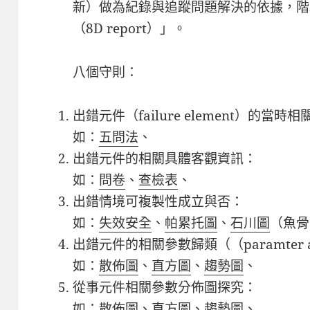
新）做為紀錄與追蹤
問題解決的依據，階
（8D report）」。
八個守則：
出錯元件（failure element）的當
如：
五問法
、
出錯元件的相關具體客觀資訊：
如：
問卷
、
查檢表
、
出錯情境可複製性成立與否：
如：
失效安全
、
帕累托圖
、
石川圖
（魚骨
出錯元件的相關參數歸類（
（
paramter 
如：
散佈圖
、
直方圖
、
趨勢圖
、
從事元件相關參數分佈圖探究：
如：
散佈圖
、
直方圖
、
趨勢圖
、