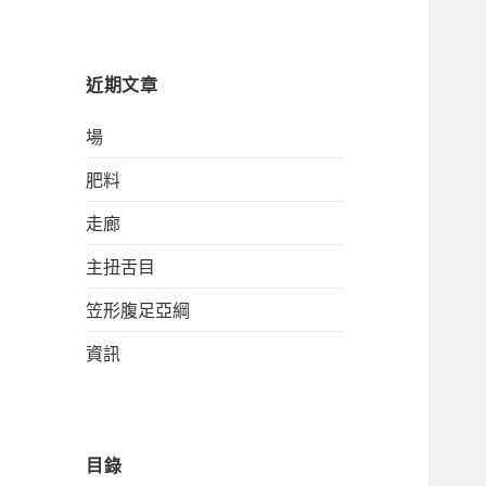
關
鍵
字:
近期文章
場
肥料
走廊
主扭舌目
笠形腹足亞綱
資訊
目錄