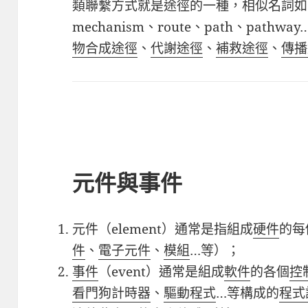
類聯繫方式就是途徑的一種，相似名詞如
mechanism
、
route
、
path
、
pathway
物合成途徑
、
代謝途徑
、
補救途徑
、
傳播
元件與事件
元件（
element
）通常是指組成
硬件
的每
件
、
電子元件
、
模組
…
等）；
事件
（
event
）通常是組成
軟件
的各個
控
看門狗計時器
、
驅動程式
…
等構成的
程式