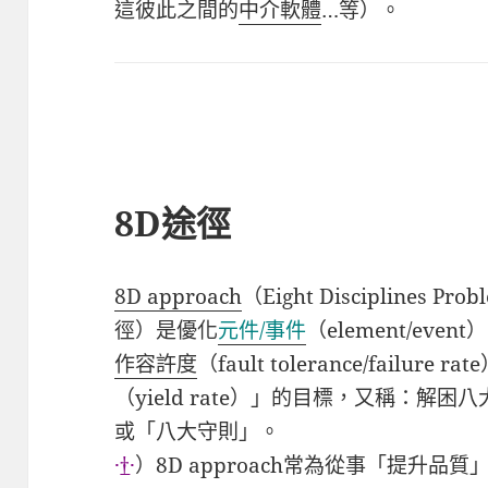
這彼此之間的
中介軟體
…
等）。
8D途徑
8D approach
（
Eight Disciplines Pr
徑
）是優化
元件
/
事件
（
element/event
）
作容許度
（
fault tolerance/failure rate
（yield rate）」的目標，又稱：解
或「八大守則」。
·
†
·
）8D approach
常為從事「提升品質