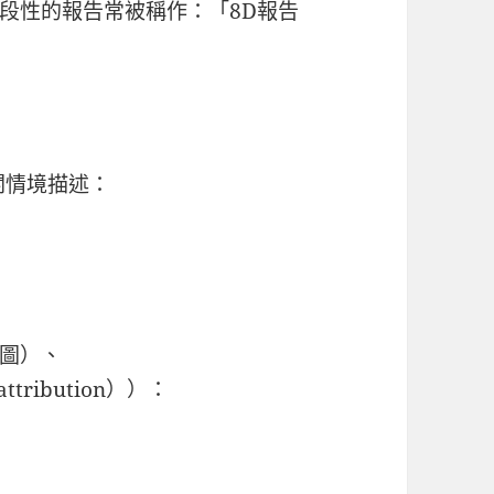
段性的報告常被稱作：「8D報告
時相關情境描述：
圖）、
attribution
）
）：