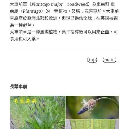
大車前草
（
Plantago major
｜
roadweed
）為
車前科
·
車
前屬
（
Plantago
）的一種植物，又稱：寬葉車前。大車前
草原產於亞洲北部和歐洲，但現已遍佈全球
；
在美國被視
為一種
野草
。
大車前草是一種風媒植物，葉子搗碎後可以用來止血，可
食用也可入藥
。
【
top
】【
main
】
長葉車前