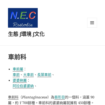
選單及
生態 ∫環境 ∫文化
小工具
車前科
車前屬
：
車前
、
大車前
、
長葉車前
、
婆婆納屬
：
阿拉伯婆婆納
、
車前科
（
Plantaginaceae
）
為
唇形目
的一個科，涵蓋
90
屬
，約
1’700
餘
種
。車前科的
婆婆納屬
就擁有
450
餘種。