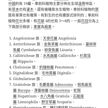
中國
約有
19
屬。車前科植物主要分佈在全球
溫帶
地區，
有
草本
也有
灌木
，還有幾種是水生植物。車前科植物的
葉
既有單葉也有複葉，有對生的也有螺旋式排列的；車前科
植物
花
也多樣，有
花瓣
4
的也有
5
～
8
的，一般
花冠
分為上
下兩部分唇狀；
果實
為
蒴果
。
Angelonieae
族：
天使花屬
Angelonia
Antirrhineae
族：
金魚草屬
Antirrhinum
、
蔓柳穿
魚屬
Cymbalaria
、
柳穿魚屬
Linaria
、
Callitricheae
族：
水馬齒屬
Callitriche
、
杉葉藻
屬
Hippuris
、
Cheloneae
族：
釣鐘柳屬
Penstemon
、
Digitalideae
族：
毛地黃屬
Digitalis
、
Globularieae
族：
Gratioleae
族：
毛麝香屬
Adenosma
、
假馬齒莧
屬
Bacopa
、
澤番椒屬
Deinostema
、
虻眼
屬
Dopatrium
、
水八角屬
Gratiola
、
石龍尾
屬
Limnophila
、
野甘草屬
Scoparia
、
Hemiphragmeae
族：
鞭打繡球屬
Hemiphragma
、