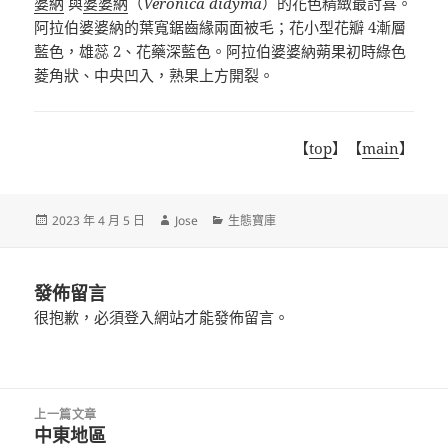
婆納
與
婆婆納
（
Veronica didyma
）的花色精緻最討喜。
阿拉伯婆婆納的葉寬鋸齒緣兩面被毛；花小型花瓣
4
漸層
藍色，雄蕊
2
、花藥深藍色。阿拉伯婆婆納蒴果初時綠色
菱角狀、中央凹入，熟果上方開裂。
【
top
】【
main
】
發
作
分
2023 年 4 月 5 日
Jose
生態寶庫
佈
者
類
日
期:
發佈留言
很抱歉，必須
登入
網站才能發佈留言。
文
上一篇文章
章
中東地區
上
導