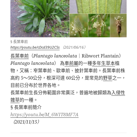
§ 長葉車前
https://youtu.be/cDcd39U2CSs
（2021/06/16）
長葉車前
（
Plantago lanceolata
｜
Ribwort Plantain
）
Plantago lanceolata
） 為
車前屬
的一種
多年生草本
植
物，又稱：窄葉車前、歐車前、披針葉車前。長葉車前株
高約 5～50公分，根深可達 60公分，是常見的
野草
之一，
目前已分布於世界各地。
長葉車前生長分佈範圍非常廣泛，普遍地被歸類為
入侵性
雜草
的一種。
§
長葉車前簡介
https://youtu.be/M_6WIT8MF7A
（
2021/11/15
）