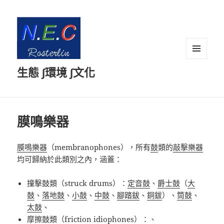
選單及
生態 ∫環境 ∫文化
小工具
膜鳴樂器
膜鳴樂器
（
membranophones
），所有
鼓
類的
敲擊樂器
均可歸納於此類別之內，涵蓋：
撞擊鼓類（
struck drums
）：
定音鼓
、
爵士鼓
（
大
鼓
、
落地鼓
、
小鼓
、
中鼓
、
腳踏鈸
、
銅鈸
）、
筒鼓
、
太鼓
、
摩擦鼓類（
friction idiophones
）：、