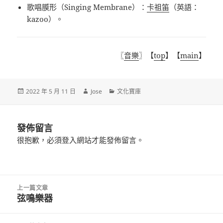
歌唱膜形（
Singing Membrane
）：
卡祖笛
（英語：
kazoo
）。
〖
音樂
〗【
top
】【
main
】
發
作
分
2022 年 5 月 11 日
Jose
文化寶庫
佈
者
類
日
期:
發佈留言
很抱歉，必須
登入
網站才能發佈留言。
文
上一篇文章
章
弦鳴樂器
上
導
一
覽
篇