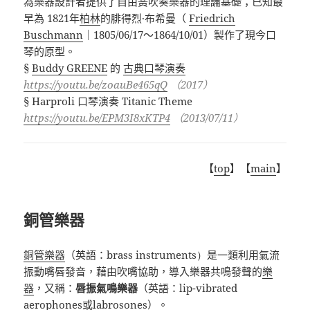
為樂器設計者提供了自由簧吹奏樂器的理論基礎；已知最
早為
1821
年
柏林
的腓得烈
·
布希曼（
Friedrich
Buschmann
｜
1805/06/17
～
1864/10/01
）製作了現今口
琴的原型。
§
Buddy GREENE
的
古典口琴演奏
https://youtu.be/zoauBe465qQ
（
2017
）
§ Harproli
口琴演奏
Titanic Theme
https://youtu.be/EPM3I8xKTP4
（
2013/07/11
）
【
top
】【
main
】
銅管樂器
銅管樂器
（英語：
brass instruments）
是一類利用氣流
振動嘴唇發音，藉由吹嘴協助，導入樂器共鳴發聲的
樂
器
，又稱：
唇振氣鳴樂器
（英語：
lip-vibrated
aerophones
或
labrosones
）。