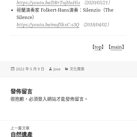
https://youtu.be/DRrTujHaHis
（
2020/05/21
）
荷蘭演奏家 Folkert-Hans演奏：Silenzio（The
Silence）
https://youtu.be/mufSkxC-s3Q
（2018/04/02）
【
top
】【
main
】
發
作
分
2022 年 5 月 9 日
Jose
文化寶庫
佈
者
類
日
期:
發佈留言
很抱歉，必須
登入
網站才能發佈留言。
文
上一篇文章
章
自然遺產
上