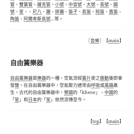
管
、
雙簧管
、
薩克管
、
小號
、
中音號
、
大號
、
長號
、
圓
號
、
笙
、
、
尺八
、
簫
、
排簫
、
笛子
、
長笛
、
短笛
、
直笛
、
陶笛
、
阿爾卑斯長號
…
等。
〖
音樂
〗【
main
】
自由簧樂器
自由簧樂器
是
樂器
的一種，空氣流經
簧片
使之
振動
後即會
發
聲
。在自由簧樂器中，空氣壓力通常由
呼吸
或
風箱
產
生。古代的自由簧樂器中，
寮國
的「
khene
」、
中國
的
「
笙
」和
日本
的
「
笙
」依然流傳至今。
【
top
】【
main
】