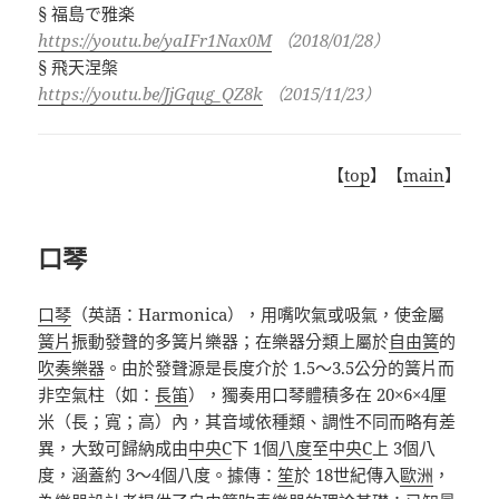
§
福島で雅楽
https://youtu.be/yaIFr1Nax0M
（
2018/01/28
）
§
飛天涅槃
https://youtu.be/JjGqug_QZ8k
（
2015/11/23
）
【
top
】【
main
】
口琴
口琴
（英語：
Harmonica
），用嘴吹氣或吸氣，使金屬
簧片
振動發聲的多簧片樂器；在樂器分類上屬於
自由簧
的
吹奏樂器
。由於發聲源是長度介於
1.5
～
3.5
公分的簧片而
非空氣柱（如
：
長笛
），獨奏用口琴體積多在
20×6×4
厘
米（長；寬；高）內，其音域依種類、調性不同而略有差
異，大致可歸納成由
中央
C
下
1
個
八度
至
中央
C
上
3
個八
度，涵蓋約
3
～
4
個八度。據傳
：
笙
於
18
世紀傳入
歐洲
，