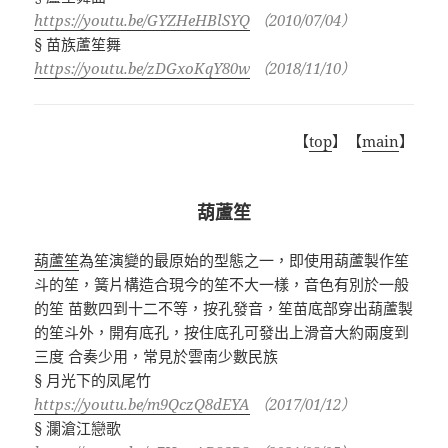
https://youtu.be/GYZHeHBlSYQ
（
2010/07/04
）
§ 苗族蘆笙舞
https://youtu.be/zDGxoKqY80w
（
2018/11/10
）
【
top
】【
main
】
葫蘆笙
葫蘆笙
為笙演變的最原始的型態之一，即使用葫蘆製作笙
斗的笙，簧片構造合現今的笙不大一樣，音色有別於一般
的笙 苗數四到十二不等，按孔發音，笙苗底部穿出葫蘆製
的笙斗外，開有底孔，按住底孔可發出上滑音大約兩度到
三度 合奏少用，常見於雲南少數民族
§
月光下的凤尾竹
https://youtu.be/m9QczQ8dEYA
（
2017/01/12
）
§
瀾滄江戀歌