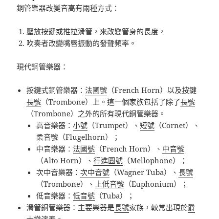
銅管樂器改變音高有兩種方式：
壓放按鍵或推拉滑管，來改變管身的長度，
吹奏者改變嘴唇振動的發聲頻率
。
現代銅管樂器：
按鍵式銅管樂器：
法國號
（French Horn）以及按鍵
長號
（Trombone）上。這一個家族包括了除了
長號
（Trombone）之外的所有現代銅管樂器。
高音樂器：
小號
（Trumpet）、
短號
（Cornet）、
柔音號
（Flugelhorn）；
中音樂器：
法國號
（French Horn）、
中音號
（Alto Horn）、
行進圓號
（Mellophone）；
次中音樂器：
次中音號
（Wagner Tuba）、
長號
（Trombone）、
上低音號
（Euphonium）；
低音樂器：
低音號
（Tuba）；
滑管銅管樂器：主要樂器是
長號
家族，較常出現於
爵