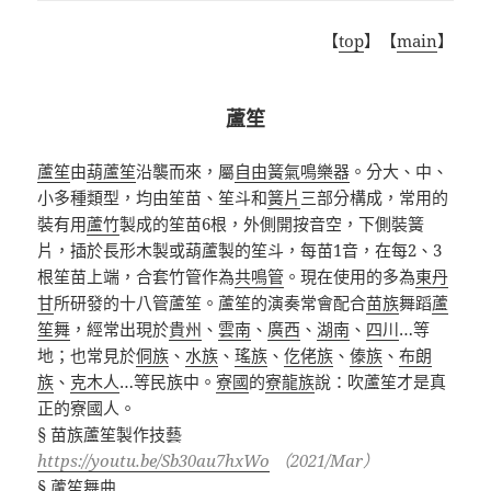
【
top
】【
main
】
蘆笙
蘆笙
由
葫蘆笙
沿襲而來，屬
自由簧
氣鳴樂器
。分大、中、
小多種類型，均由
笙苗
、
笙斗
和
簧片
三部分構成，常用的
裝有用
蘆竹
製成的笙苗
6
根，外側開按音空，下側裝簧
片，插於長形木製或葫蘆製的笙斗，每苗
1
音，在每
2
、
3
根笙苗上端，合套竹管作為
共鳴管
。現在使用的多為
東丹
甘
所研發的
十八管蘆笙
。蘆笙的演奏常會配合
苗族
舞蹈
蘆
笙舞
，經常出現於
貴州
、
雲南
、
廣西
、
湖南
、
四川
…
等
地；也常見於
侗族
、
水族
、
瑤族
、
仡佬族
、
傣族
、
布朗
族
、
克木人
…
等民族中。
寮國
的
寮龍族
說：吹蘆笙才是真
正的
寮國
人。
§ 苗族蘆笙製作技藝
https://youtu.be/Sb30au7hxWo
（
2021/Mar
）
§ 蘆笙舞曲