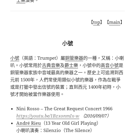
士樂
演奏。
【
top
】【
main
】
小號
小號
（英語：
Trumpet
）屬
銅管樂器
的一種
，又稱：小喇
叭。小號常用於
古典音樂
及
爵士樂
，小號中的
高音小號
是
銅管樂器家族中音域最高的樂器之一。歷史上可追溯到西
元前 1500年，人們常使用類似小號的樂器，作為在戰爭
或是打獵中發出信號的裝置；直到西元 1400年初時，小
號才開始被當作樂器使用。
Nini Rosso – The Great Request Concert 1966
https://youtu.be/1BzxonmIx-w
（
2016/09/07
）
André Rieu
（
13 Year Old Girl Playing
）
小喇叭演奏：
Silenzio
（
The Silence
）