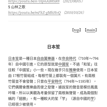
https://youtu.be/o7HpnAB8SR8
（
2021/08/05
）
§
山林之歌
https://youtu.be/mFkZ-gMkHvQ
（
2010/10/26
）
【
top
】【
main
】
日本笙
日本笙
是一種日本
自由簧
樂器
，在
奈良時代
（
710
年～
794
年）自中國引進。它的原型就是
中國笙
，不過「和笙」往
往較「中國笙」小一些。現在幾乎只在
雅樂
使用。日本笙
由
17
根竹管組成，每根竹管上都裝有一個簧片。有兩根
竹管並不會發聲；只曾在
平安時代
（
794
年～
1185
年），
它們偶爾會應樂曲而使之發聲。據說笙的聲音是模仿鳳凰
吟嘯，所以以美觀為考量保留了兩根無聲管，成為兩個對
稱的「翅膀」。有一種較大的笙「竽」（源自中國的
竽
）
已經很少被使用。