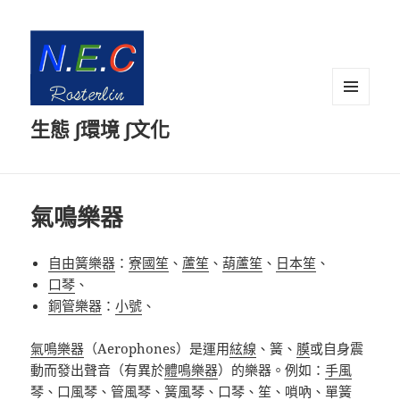
選單及
生態 ∫環境 ∫文化
小工具
氣鳴樂器
自由簧樂器
：
寮國笙
、
蘆笙
、
葫蘆笙
、
日本笙
、
口琴
、
銅管樂器
：
小號
、
氣鳴樂器
（
Aerophones
）是運用
絃線
、
簧、
膜
或自身震
動而發出聲音（有異於
體
鳴樂器
）的樂器。例如：
手風
琴
、
口風琴
、
管風琴
、
簧風琴
、
口琴
、
笙
、
嗩吶
、
單簧