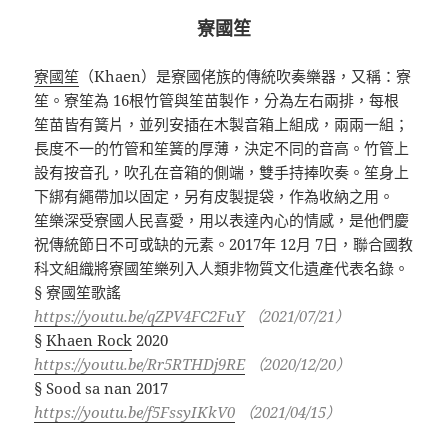
寮國笙
寮國笙
（
Khaen
）是寮國佬族的傳統吹奏樂器，又稱：寮
笙。寮笙為
16
根竹管與笙苗製作，分為左右兩排，每根
笙苗皆有簧片，並列安插在木製音箱上組成，兩兩一組；
長度不一的竹管和笙簧的厚薄，決定不同的音高。竹管上
設有按音孔，吹孔在音箱的側端，雙手持捧吹奏。笙身上
下綁有繩帶加以固定，另有皮製提袋，作為收納之用。
笙樂深受寮國人民喜愛，用以表達內心的情感，是他們慶
祝傳統節日不可或缺的元素。
2017
年
12
月
7
日，聯合國教
科文組織將寮國笙樂列入人類非物質文化遺產代表名錄。
§
寮國笙歌謠
https://youtu.be/qZPV4FC2FuY
（
2021/07/21
）
§
Khaen Rock
2020
https://youtu.be/Rr5RTHDj9RE
（
2020/12/20
）
§ Sood sa nan 2017
https://youtu.be/f5FssyIKkV0
（
2021/04/15
）