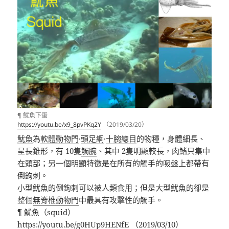
¶ 魷魚下蛋
https://youtu.be/x9_8pvPKq2Y
（2019/03/20）
魷魚
為
軟體動物門
·
頭足綱
·
十腕總目
的物種，
身體細長、
呈長錐形，有 10隻
觸腕
、其中 2隻明顯較長，肉鰭只集中
在頭部；另一個明顯特徵是在所有的觸手的吸盤上都帶有
倒鉤刺。
小型魷魚的倒鉤刺可以被人類食用；但是大型魷魚的卻是
整個
無脊椎動物門
中最具有攻擊性的觸手。
¶
魷魚（
squid
）
https://youtu.be/g0HUp9HENfE
（
2019/03/10
）