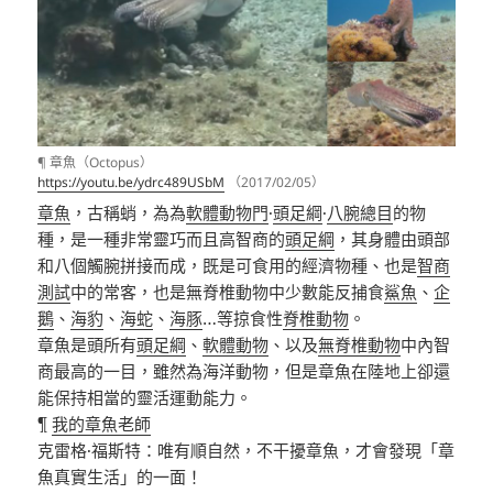
¶ 章魚（Octopus）
https://youtu.be/ydrc489USbM
（2017/02/05）
章魚
，古稱蛸，為為
軟體動物門
·
頭足綱
·
八腕總目
的物
種，
是一種非常靈巧而且高智商的
頭足綱
，其身體由頭部
和八個觸腕拼接而成，既是可食用的經濟物種、也是
智商
測試
中的常客，也是無脊椎動物中少數能反捕食
鯊魚
、
企
鵝
、
海豹
、
海蛇
、
海豚
…等掠食性
脊椎動物
。
章魚是頭所有
頭足綱
、
軟體動物
、以及
無脊椎動物
中內智
商最高的一目，雖然為海洋動物，但是章魚在陸地上卻還
能保持相當的靈活運動能力。
¶
我的章魚老師
克雷格
·
福斯特：唯有順自然，不干擾章魚，才會發現「章
魚真實生活」的一面！