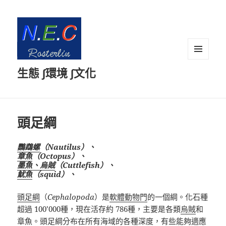
選單及
生態 ∫環境 ∫文化
小工具
頭足綱
鸚鵡螺
（Nautilus）、
章魚
（Octopus）、
墨魚、烏賊
（Cuttlefish）、
魷魚
（squid）、
頭足綱
（
Cephalopoda
）是
軟體動物門
的一個綱。化石種
超過
100’000
種，現在活存約
786
種，主要是各類
烏賊
和
章魚
。頭足綱分布在所有海域的各種深度，有些能夠適應