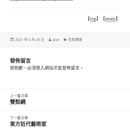
【
top
】【
main
】
發
作
分
2021 年 6 月 28 日
Jose
生態寶庫
佈
者
類
日
期:
發佈留言
很抱歉，必須
登入
網站才能發佈留言。
文
上一篇文章
章
雙殼綱
上
導
一
覽
篇
下一篇文章
文
東方近代藝術家
下
章: