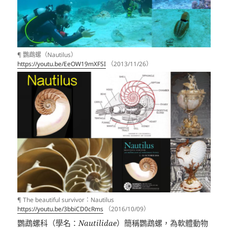
¶ 鸚鵡螺（Nautilus）
https://youtu.be/EeOW19mXFSI
（2013/11/26）
¶ The beautiful survivor：Nautilus
https://youtu.be/3bbiCD0cRms
（2016/10/09）
鸚鵡螺科
（
學名
：
Nautilidae
）簡稱鸚鵡螺，為
軟體動物