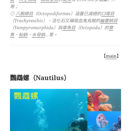
等；
◎
八腕總目
（
Octopodiformes
）涵蓋已滅絕的
口噬目
（
Trachyteuthis
）、活化石又稱吸血鬼烏賊的
幽靈蛸目
（
Vampyromorphida
）與
章魚目
（
Octopoda
）的
章
魚
、
船蛸
、
水母蛸
…
等。
【
main
】
鸚鵡螺（Nautilus）