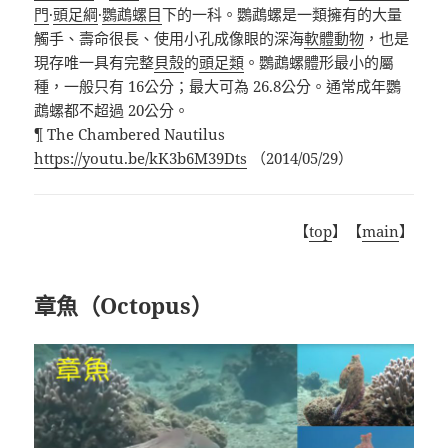
門
·
頭足綱
·
鸚鵡螺目
下的一科。鸚鵡螺是一類擁有的大量
觸手、壽命很長、使用小孔成像眼的深海
軟體動物
，也是
現存唯一具有完整
貝殼
的
頭足類
。鸚鵡螺體形最小的屬
種，一般只有 16公分；最大可為 26.8公分。通常成年鸚
鵡螺都不超過 20公分。
¶ The Chambered Nautilus
https://youtu.be/kK3b6M39Dts
（
2014/05/29
）
【
top
】【
main
】
章魚（Octopus）