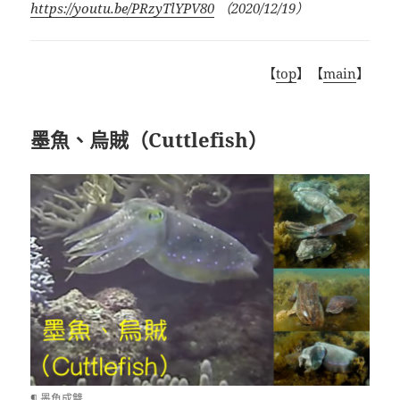
https://youtu.be/PRzyTlYPV80
（
2020/12/19
）
【
top
】【
main
】
墨魚、烏賊（Cuttlefish）
¶ 墨魚成雙