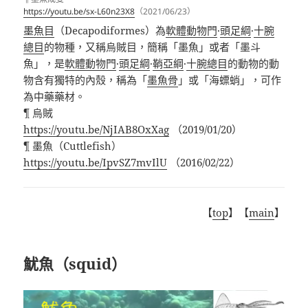
https://youtu.be/sx-L60n23X8
（2021/06/23）
墨魚目
（
Decapodiformes
）為
軟體動物門
·
頭足綱
·
十腕
總目
的物種，
又稱烏賊目，簡稱「墨魚」或者「墨斗
魚」，是
軟體動物門
·
頭足綱
·
鞘亞綱
·
十腕總目
的動物的動
物含有獨特的內殼，稱為「
墨魚骨
」或「海螵蛸」，可作
為中藥藥材。
¶
烏賊
https://youtu.be/NjIAB8OxXag
（
2019/01/20
）
¶
墨魚（
Cuttlefish
）
https://youtu.be/IpvSZ7mvIlU
（
2016/02/22
）
【
top
】【
main
】
魷魚（squid）