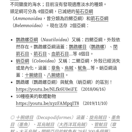
不同鹽度的海水；目前沒有發現適應淡水的種類。
頭足綱可分為
4
個亞綱，已滅絕的
菊石亞綱
（
Ammonoidea
，曾分類為四鰓亞綱）和
箭石亞綱
（
Belemnoidea
）。現在活存
2
個亞綱：
鸚鵡螺亞綱
（
Nautiloidea
）又稱：四鰓亞綱，外殼依
然存在。鸚鵡螺亞綱涵蓋：
鸚鵡螺目
（
鸚鵡螺
）、
閉
箭石目
、
箭石目
、
血箭石目
…
等
4
個目。
蛸亞綱
（
Coleoidea
）又稱：二鰓亞綱，外殼已經消失
或是內化，涵蓋：
章魚
、
烏賊
、
魷魚
…
等。蛸亞綱涵
蓋：
十腕總目
、
八腕總目
。
鸚鵡螺（鸚鵡螺亞綱）與魷魚（蛸亞綱）的區別！
https://youtu.be/NLfk6U0eiFE
（
2018/06/16
）
10種極美的軟體動物
https://youtu.be/xyzFAMpqIT8
（2019/11/10）
◎
十腕總目
（
Decapodiformes
）涵蓋：
旋烏賊目
、
墨魚
目
（
墨魚
）、
耳烏賊目
（
大西洋耳烏賊
）、
管魷目
（
章
魷
、
大王烏賊
、
開眼亞目
的
魷魚
有
29
科
300
多個屬）
…