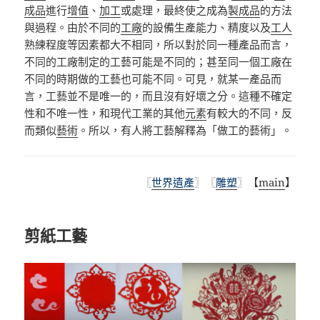
成品
進行
增值
、
加工
或處理，最終使之成為
製成品
的方法
與過程。由於不同的
工廠
的設備生產能力、精度以及
工人
熟練程度等因素都大不相同，所以對於同一種產品而言，
不同的工廠制定的工藝可能是不同的；甚至同一個工廠在
不同的時期做的工藝也可能不同。可見，就某一產品而
言，工藝並不是唯一的，而且沒有好壞之分。這種不確定
性和不唯一性，和現代工業的其他
元素
有較大的不同，反
而類似
藝術
。所以，有人將工藝解釋為「做工的藝術」。
〖
世界遺產
〗〖
雕塑
〗
【
main
】
剪紙工藝