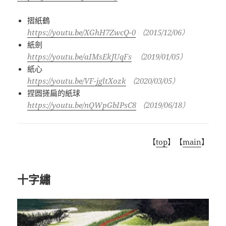
摺紙鶴
https://youtu.be/XGhH7ZwcQ-0
（
2015/12/06
）
紙劍
https://youtu.be/aIMsEkJUqFs
（
2019/01/05
）
紙心
https://youtu.be/VF-jgltXozk
（
2020/03/05
）
捏圆搓扁的紙球
https://youtu.be/nQWpGbIPsC8
（
2019/06/18
）
【
top
】【
main
】
十字繡