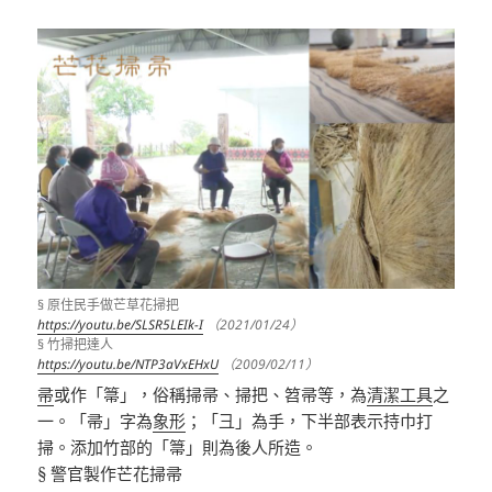
§ 原住民手做芒草花掃把
https://youtu.be/SLSR5LEIk-I
（2021/01/24）
§ 竹掃把達人
https://youtu.be/NTP3aVxEHxU
（2009/02/11）
帚
或作「箒」，俗稱掃帚、掃把、笤帚等，為
清潔
工具
之
一。
「帚」字為
象形
；「彐」為手，下半部表示持巾打
掃。添加竹部的「箒」則為後人所造。
§
警官製作芒花掃帚