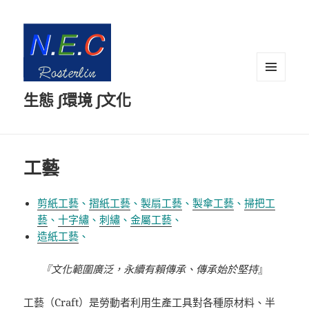
選單及
生態 ∫環境 ∫文化
小工具
工藝
剪紙工藝
、
摺紙工藝
、
製扇工藝
、
製傘工藝
、
掃把工
藝
、
十字繡
、
刺繡
、
金屬工藝
、
造紙工藝
、
『文化範圍廣泛，永續有賴傳承、傳承始於堅持
』
工藝
（Craft）是
勞動者
利用
生產工具
對各種
原材料
、
半