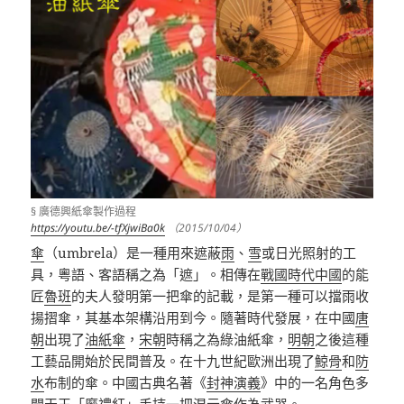
§ 廣德興紙傘製作過程
https://youtu.be/-tfXjwiBa0k
（2015/10/04）
傘
（
umbrela
）是一種用來遮蔽
雨
、
雪
或日光照射的工
具，粵語、客語稱之為「遮」。相傳在
戰國時代
中國
的能
匠
魯班
的夫人發明第一把傘的記載，是第一種可以擋雨收
揚摺傘，其基本架構沿用到今。隨著時代發展，在中國
唐
朝
出現了
油紙傘
，
宋朝
時稱之為綠油紙傘，
明朝
之後這種
工藝品開始於民間普及。在十九世紀歐洲出現了
鯨
骨
和
防
水
布制的傘。中國古典名著《
封神演義
》中的一名角色多