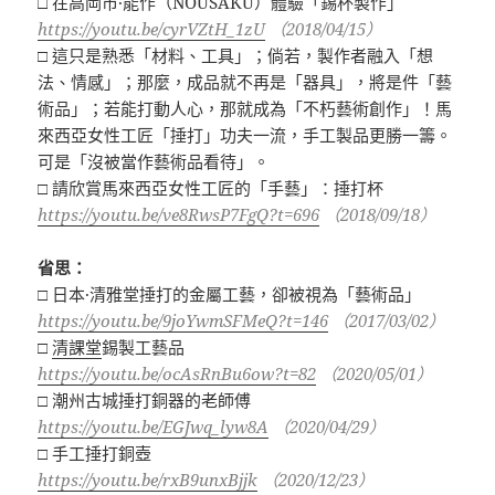
□ 在高岡市·能作（NOUSAKU）體驗「錫杯製作」
https://youtu.be/cyrVZtH_1zU
（2018/04/15）
□ 這只是熟悉「材料、工具」；倘若，製作者融入「想
法、情感」；那麼，成品就不再是「器具」，將是件「藝
術品」；若能打動人心，那就成為「不朽藝術創作」！馬
來西亞女性工匠「捶打」功夫一流，手工製品更勝一籌。
可是「沒被當作藝術品看待」。
□ 請欣賞馬來西亞女性工匠的「手藝」：捶打杯
https://youtu.be/ve8RwsP7FgQ?t=696
（2018/09/18）
省思：
□ 日本·清雅堂捶打的金屬工藝，卻被視為「藝術品」
https://youtu.be/9joYwmSFMeQ?t=146
（2017/03/02）
□
清課堂
錫製工藝品
https://youtu.be/ocAsRnBu6ow?t=82
（2020/05/01）
□ 潮州古城捶打銅器的老師傅
https://youtu.be/EGJwq_lyw8A
（2020/04/29）
□ 手工捶打銅壺
https://youtu.be/rxB9unxBjjk
（2020/12/23）