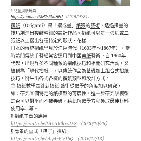
§ 兒童摺紙玩具
https://youtu.be/t8H2sPUoHPU
（2019/03/29）
摺紙
（
Origami
）是「摺或疊」
紙張
的
藝術
，透過摺疊的
技巧創造出複雜精細的設計作品。摺紙可以是一張紙或二
張紙以上摺出各種特定的形狀、花樣。
日本
的傳統摺紙早見於
江戶時代
（
1603
年～
1867
年），當
時這門傳統手藝經常會運用到中國
剪紙
藝術。自
1960
年
代起，出現許多不同種類的摺紙技巧和相關研究活動，又
被稱為「現代摺紙」，以傳統作品為基礎加上
組合式摺紙
技巧，衍生出各式各樣的摺紙類型和設計方式。
◎
摺紙數學
是針對
摺紙
·
藝術
從
數學
的角度加以研究，
如：研究某個特定的紙模型的可展性，進一步研究該模型
是否可以攤平而不被弄破，藉此解
數學方程
獲取最佳材料
使用率…等。
§ 摺紙工藝的應用
https://youtu.be/DU5D6kxsIF8
（
2020/10/26
）
§ 應景的臺式「粽子」摺紙
https://youtu.be/vby4rE-zIbQ
（
2016/12/13
）