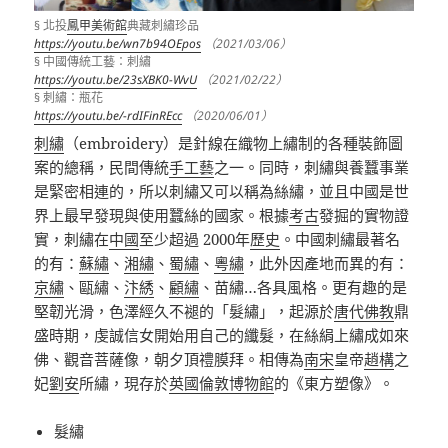
§ 北投
鳳甲美術館
典藏刺繡珍品
https://youtu.be/wn7b94OEpos
（2021/03/06）
§ 中國傳統工藝：刺繡
https://youtu.be/23sXBK0-WvU
（2021/02/22）
§ 刺繡：瓶花
https://youtu.be/-rdIFinREcc
（2020/06/01）
刺繡
（embroidery）
是針線在織物上繡制的各種裝飾圖
案的總稱，民間傳統
手工藝
之一。同時，刺繡與養蠶事業
是緊密相連的，所以刺繡又可以稱為絲繡，並且中國是世
界上最早發現與使用蠶絲的國家。根據
考古
發掘的實物證
實，刺繡在
中國
至少超過
2000
年
歷史
。中國刺繡最著名
的有：
蘇繡
、
湘繡
、
蜀繡
、
粵繡
，此外因產地而異的有：
京繡
、甌繡、
汴綉
、
顧繡
、苗繡
…
各具風格。更有趣的是
堅韌光滑，色澤經久不褪的「髮繡」
，起源於
唐代
佛教
鼎
盛時期，虔誠信女開始用自己的纖髮，在絲絹上繡成如來
佛、觀音菩薩像，朝夕頂禮膜拜。
相傳為
南宋
皇帝
趙構
之
妃
劉安
所繡
，
現存於
英國
倫敦博物館
的《
東方塑像
》
。
髮繡