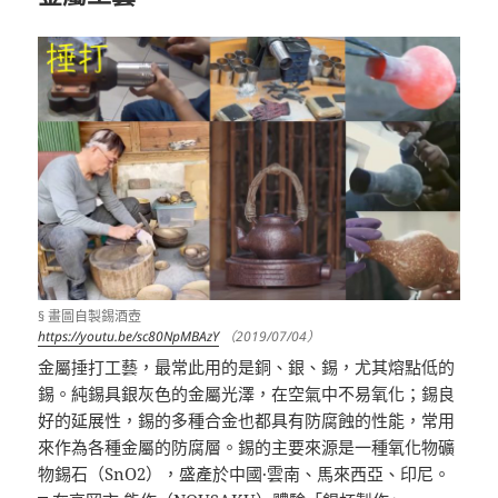
§ 畫圖自製錫酒壺
https://youtu.be/sc80NpMBAzY
（2019/07/04）
金屬捶打工藝，最常此用的是銅、銀、錫，尤其熔點低的
錫。純錫具銀灰色的金屬光澤，在空氣中不易氧化；錫良
好的延展性，錫的多種合金也都具有防腐蝕的性能，常用
來作為各種金屬的防腐層。錫的主要來源是一種氧化物礦
物錫石（SnO2），盛產於中國·雲南、馬來西亞、印尼。