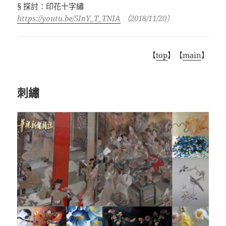
§ 探討：印花十字繡
https://youtu.be/5InY_T_TNIA
（
2018/11/20
）
【
top
】【
main
】
刺繡