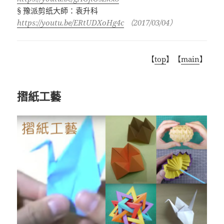
§
豫派剪纸大師：袁升科
https://youtu.be/ERtUDXoHg4c
（
2017/03/04
）
【
top
】【
main
】
摺紙工藝