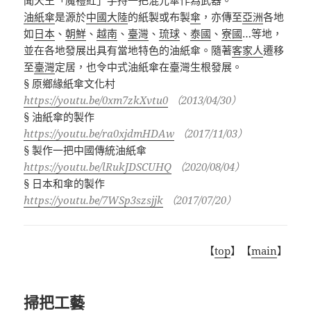
聞天王「魔禮紅」手持一把混元傘作為武器。
油紙傘
是源於
中國大陸
的紙製或布製
傘
，亦傳至
亞洲
各地
如
日本
、
朝鮮
、
越南
、
臺灣
、
琉球
、
泰國
、
寮國
…
等地，
並在各地發展出具有當地特色的油紙傘。隨著
客家人
遷移
至
臺灣
定居，也令中式油紙傘在臺灣生根發展。
§
原鄉緣紙傘文化村
https://youtu.be/0xm7zkXvtu0
（
2013/04/30
）
§
油紙傘的製作
https://youtu.be/ra0xjdmHDAw
（
2017/11/03
）
§
製作一把中國傳統油紙傘
https://youtu.be/lRukJDSCUHQ
（2020/08/04）
§
日本和傘的製作
https://youtu.be/7WSp3szsjjk
（
2017/07/20
）
【
top
】【
main
】
掃把工藝