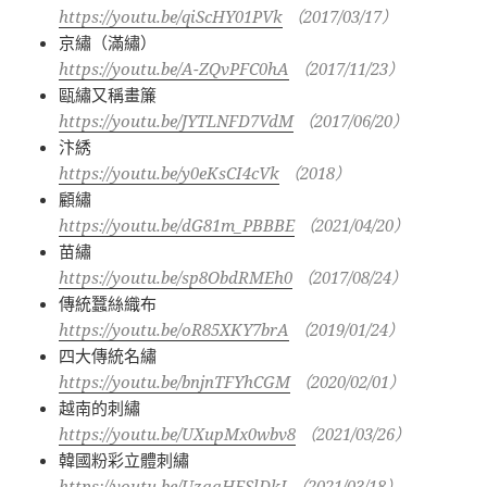
https://youtu.be/qiScHY01PVk
（
2017/03/17
）
京繡（滿繡）
https://youtu.be/A-ZQvPFC0hA
（
2017/11/23
）
甌繡又稱畫簾
https://youtu.be/JYTLNFD7VdM
（
2017/06/20
）
汴綉
https://youtu.be/y0eKsCI4cVk
（
2018
）
顧繡
https://youtu.be/dG81m_PBBBE
（
2021/04/20
）
苗繡
https://youtu.be/sp8ObdRMEh0
（
2017/08/24
）
傳統蠶絲織布
https://youtu.be/oR85XKY7brA
（
2019/01/24
）
四大傳統名繡
https://youtu.be/bnjnTFYhCGM
（
2020/02/01
）
越南的刺繡
https://youtu.be/UXupMx0wbv8
（
2021/03/26
）
韓國粉彩立體刺繡
https://youtu.be/UzaaHESlDkI
（
2021/03/18
）