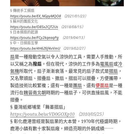
§ 傳統手工摺扇
https://youtu.be/EX_NGpyMQO8
（2021/01/23）
§ 蘇州的團扇文化
https://youtu.be/O8Sx2CJT2Us
（2018/08/15）
§ 日本摺扇的起源
https://youtu.be/FCy2kqeaqPg
（2019/04/13）
§ 中、日摺扇互學
https://youtu.be/4H6Z6f4vVmU
（2019/02/27）
扇
是一種撥動空氣以令人涼快的工具，需要人手推動，所
以又稱之為
撥扇
。但在現代，涼快的工作多為
電風扇
或
冷
氣機
所取代，扇子漸漸衰落。最常見的扇子款式是
摺扇
，
又名聚頭扇、摺疊扇、撒扇。摺扇可以摺疊，方便攜帶，
製造技術比較繁複；還有一種是
團扇
、還有
便面扇
是一種
流行在
魏晉南北朝
時期的一種扇子，可供直接扇風，不能
摺疊。
§
臺灣紙鄉埔里「舞墨摺扇」
https://youtu.be/ucVD0GOXp10
（
2010/05/25
）
§ 彰化鹿港曾經是製扇業的大本營，1970年代極盛時期，
鹿港小鎮有數十家製扇廠，締造亮眼的外銷成績⋯⋯