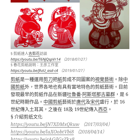
§ 剪紙達人
吉剪花
訪談
https://youtu.be/T6NjQspVr14
（2018/07/27）
§ 春花剪紙說明：王彦工作室
https://youtu.be/JhzU_asd-c4
（2019/01/27）
剪紙
是一種運用
剪刀
把
紙
剪成不同圖案的
視覺藝術
。除
中
國剪紙
外，世界各地也有具有當地特色的剪紙藝術。目前
發現最早的剪紙作品在新疆
吐魯番
·
阿斯塔那古墓群
，是
6
世紀時期作品。
中國剪紙
藝術於
唐代
及
宋代
盛行，於
16
世紀傳入土耳其，之後在
18
及
19
世紀傳入
西亞
。
§
介紹剪纸文化
https://youtu.be/jN7XDMxQkuw
（
2017/03/04
）
https://youtu.be/laXOobtVbi8
（
2018/04/14
）
https://youtu.be/gAGjlGsZkx8