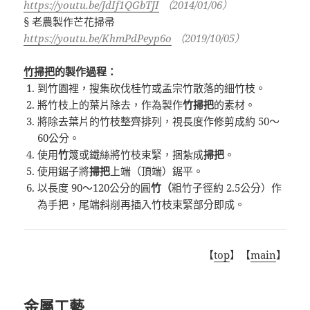
https://youtu.be/JdIf1QGbTJI
（
2014/01/06
）
§
老農製作芒花掃帚
https://youtu.be/KhmPdPeyp6o
（
2019/10/05
）
竹掃把
的製作過程：
到竹園裡，搜集砍伐桂竹或孟宗竹散落的細竹枝。
將竹枝上的葉片除去，作為製作
竹掃把
的素材。
將除去葉片的竹枝整齊排列，視長度作修剪成約 50～
60公分。
使用
竹
篾或鐵絲將竹枝束緊，捆紮成
掃把
。
使用鋸子將
掃把
上端（頂端）鋸平。
以長度 90～120公分的圓
竹（
粗竹子徑約 2.5公分）作
為手把，尾端斜削再插入竹枝束緊部分即成。
【
top
】【
main
】
金屬工藝