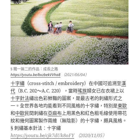
§ 獨一無二的作品：成長之路
https://youtu.be/bvzbekVVha8
（2021/06/04）
十字繡
（cross-stitch / embroidery）
在中國可追溯至
漢
代
（B.C. 202～A.C. 220），當時
瑤族
婦女已在衣裙上以
十字針法
繡出色彩鮮豔的圖案，是最古老的刺繡形式之
一。全世界各地均能看到不同風格的十字繡，特別是
東歐
和
中歐
民間刺繡在
亞麻布
上用黑色和紅色粗毛線使用帶花
紋和幾何圖案製作兩維（無陰影）的十字繡，頗具風格。
§ 刺繡基本針法：十字繡
https://youtu.be/cjk7dUk8oFY
（2020/11/05）