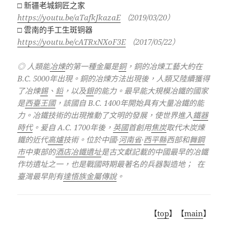
□ 新疆老城銅匠之家
https://youtu.be/aTafkJkazaE
（2019/03/20）
□ 雲南的手工生斑铜器
https://youtu.be/cATRxNXoF3E
（2017/05/22）
◎ 人類能
冶煉
的第一種金屬是
銅
，銅的冶煉工藝大約在
B.C. 5000年出現。銅的冶煉方法出現後，人類又陸續獲得
了冶煉
錫
、
鉛
，以及
銀
的能力
。最早能大規模冶鐵的國家
是
西臺王國
，該國自 B.C. 1400年開始具有大量冶鐵的能
力。冶鐵技術的出現推動了文明的發展，使世界進入
鐵器
時代
。爰自 A.C. 1700年後，
英國
首創用
焦炭
取代木炭煉
鐵的近代
高爐
技術
。位於中國·
河南省
·
西平縣
西部和
舞鋼
市
中東部的
酒店冶鐵遺址
是古文獻記載的中國最早的冶鐵
作坊遺址之一，也是戰國時期最著名的兵器製造地； 在
臺灣最早則有
達悟族金屬傳說
。
【
top
】【
main
】