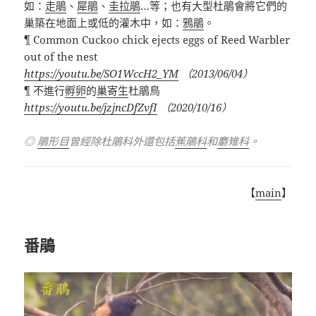
如
：
走鵑
、
犀鵑
、
圭拉鵑
…
等；也有大型杜鵑會將它們的
巢築在地面上或低的灌木中，如：
鴉鵑
。
¶ Common Cuckoo chick ejects eggs of Reed Warbler
out of the nest
https://youtu.be/SO1WccH2_YM
（
2013/06/04
）
¶ 不進行
孵卵
的
巢寄生
杜鵑鳥
https://youtu.be/jzjncDfZvfI
（
2020/10/16
）
◎
鵑形目
曾經除杜鵑科外還包括
蕉鵑科
和
麝雉科
。
【
main
】
番鵑