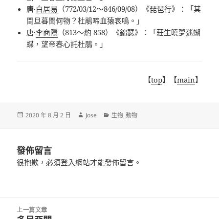
唐·
白居易
（772/03/12～846/09/08）《琵琶行》：「其
間旦暮聞何物？杜鵑啼血猿哀鳴。」
唐·
李商隱
（813～約 858）《錦瑟》：「莊生曉夢迷蝴
蝶，望帝春心託杜鵑。」
【
top
】【
main
】
發
作
分
2020 年 8 月 2 日
Jose
生物_動物
佈
者
類
日
期:
發佈留言
很抱歉，必須
登入
網站才能發佈留言。
文
上一篇文章
章