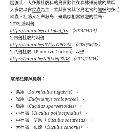
腿強壯。大多數杜鵑科的鳥喜歡住在森林裡開放的地區。
大多數以食
昆蟲
為生，尤其喜食其它鳥避食的
蝴蝶
的多毛
幼蟲。杜鵑又名布穀鳥，是農家相當歡迎的益鳥。
¶
中杜鵑叫聲
https://youtu.be/chLFqbqJ_To
（
2014/04/14
）
¶
四聲杜鵑的叫聲
https://youtu.be/l6V1rrGPG9M
（
2020/06/22
）
¶
八聲杜鵑（
Plaintive Cuckoo
）叫聲
https://youtu.be/NPfEINJ92D8
（
2014/11/04
）
常見杜鵑科鳥類：
烏鵑
（
Sturniculus lugubris
）、
噪鵑
（
Eudynamys scolopacea
）、
鷹鵑
（
Cuculus sparverioides
）、
小杜鵑
（
Cuculus poliocephalus
）、
中杜鵑
｜
筒鳥
（
Cuculus saturatus
）、
大杜鵑
｜
布穀
（
Cuculus canorus
）、