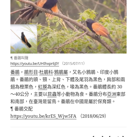
¶ 番鵑叫聲
https://youtu.be/UHIhxpr6JIY
（2015/07/11）
番鵑
，
鵑形目
·
杜鵑科
·
鴉鵑屬
，又名小鴉鵑、印度小鴉
鵑。番鵑的頭、頸、上背、下體及尾羽為黑色，肩部和兩
翅為橙栗色，
虹膜
為深紅色，喙為黑色。番鵑體長約 30
～40公分，主要以
昆蟲
等小動物為食。番鵑分布
亞洲
東部
和南部，在臺灣是留鳥。番鵑在中國是屬於保育類。
¶ 番鵑交配
https://youtu.be/krES_Wjw5FA
（2018/06/29）