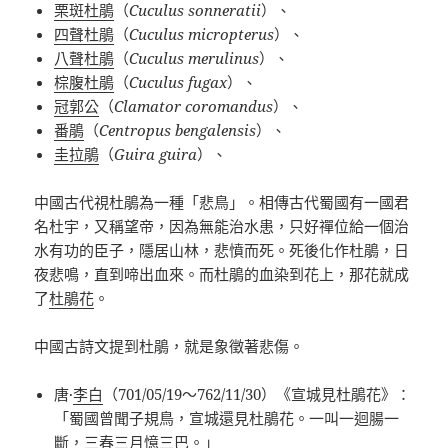
栗斑杜鵑
（
Cuculus sonneratii
）、
四聲杜鵑
（
Cuculus micropterus
）、
八聲杜鵑
（
Cuculus merulinus
）、
棕腹杜鵑
（
Cuculus fugax
）、
冠郭公
（
Clamator coromandus
）、
番鵑
（
Centropus bengalensis
）、
圭拉鵑
（
Guira guira
）、
中國古代視杜鵑為一種「悲鳥」。相傳古代蜀國有一國君
名杜宇，又稱望帝，因為無能治水患，只好禪位給一個治
水有功的臣子，隱居山林，悲憤而死。死後化作杜鵑，日
夜悲鳴，直到啼出血來。而杜鵑的血染到花上，那花就成
了
杜鵑花
。
中國古詩文提到杜鵑，就是象徵著悲傷。
唐·
李白
（701/05/19～762/11/30）《宣城見杜鵑花》：
「蜀國曾聞子規鳥，宣城還見杜鵑花。一叫一迴腸一
斷，三春三月憶三巴。」