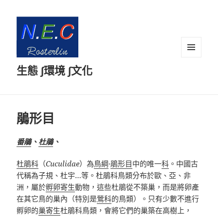
選單及
生態 ∫環境 ∫文化
小工具
鵑形目
番鵑
、
杜鵑
、
杜鵑科
（
Cuculidae
）為
鳥綱
·
鵑形目
中的唯一
科
。中國古
代稱為子規、杜宇
…
等。杜鵑科鳥類分布於歐、亞、非
洲，屬於
孵卵寄生
動物，這些杜鵑從不築巢，而是將卵產
在其它鳥的巢內（特別是
鶯科
的鳥類）。只有少數不進行
孵卵
的
巢寄生
杜鵑科鳥類，會將它們的巢築在高樹上，