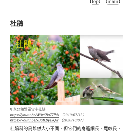
【
top
】【
main
】
杜鵑
¶ 灰頭鷦鶯餵食中杜鵑
https://youtu.be/WHe6BuZ7ihU
（2019/07/13）
https://youtu.be/xDaIC9yskQw
（2020/10/07）
杜鵑科的鳥雖然大小不同，但它們的身體細長，尾較長，