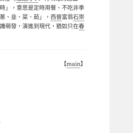
時」，意思是定時用餐、不吃非季
蔥、韭、菜、茹」，
西晉
富翁
石崇
識萌發，演進到現代，猶如只在
春
【
main
】
辛