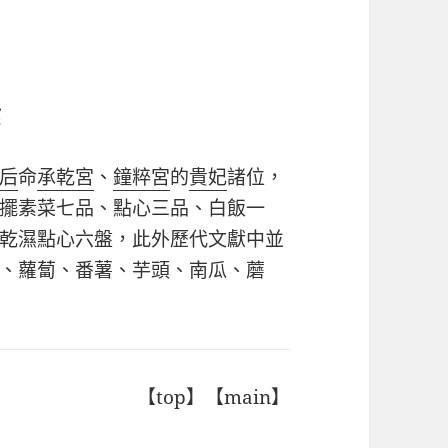
素
后
命
承乾宮
、
鐘粹宮
的
貴妃
諸位，
擺素菜七品、點心三品、白飯一
乾濕點心六盤，此外歷代文獻中並
、蘿蔔、番薯、芋頭、南瓜、蘑
【top】【main】