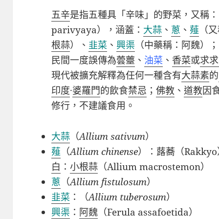
五辛
是指五種具「辛味」的野菜，又稱：
parivyaya
），涵蓋：
大蒜
、
蔥
、
薤
（又
根蒜
）、
韭菜
、
興渠
（中藥稱：阿魏）；
民間一度誤傳為
蕓薹
、
油菜
、
香菜
或
求求
現代被擴充解釋為任何一種含有
大蒜素
的
印度
·
婆羅門
的飲食
禁忌
；
佛教
、
道教
因
修行，不建議食用。
大蒜
（
Allium sativum
）
薤
（
Allium chinense
）：蕗蕎（Rakky
白
：
小根蒜
（
Allium macrostemon
）
蔥
（
Allium fistulosum
）
韭菜
：（
Allium tuberosum
）
興渠
：
阿魏
（
Ferula assafoetida
）