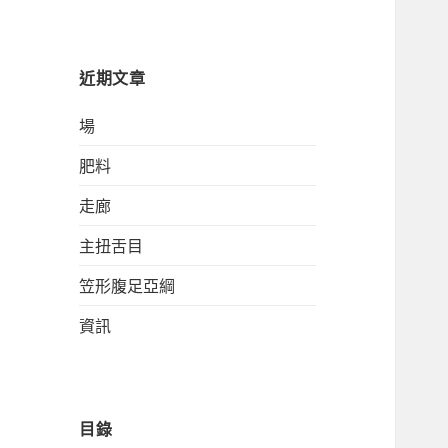
關
鍵
字:
近期文章
場
肥料
走廊
主扭舌目
笠形腹足亞綱
資訊
目錄