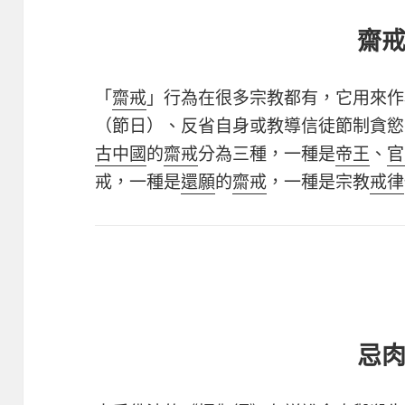
齋
「
齋戒
」行為在很多宗教都有，它用來作
（節日）、反省自身或教導信徒節制貪慾
古中國
的
齋戒
分為三種，一種是
帝王
、
官
戒，一種是
還願
的
齋戒
，一種是宗教
戒律
忌