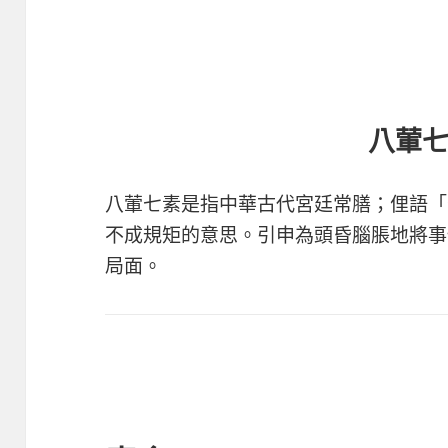
八葷
八葷七素是指中華古代宮廷常膳；俚語「
不成規矩的意思。引申為頭昏腦脹地將事
局面。