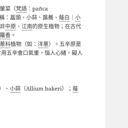
葷菜
（
梵語
：
pañca
稱：藠頭、小蒜、蕗蕎、
薤白
｜
小
非
中原
、
江南
的原生植物；在古代
羅香
。
蔥科
植物（如：
洋蔥
）。五辛原是
食用五辛會口氣重，惱人心緒，礙人
o）、
小蒜
（
Allium bakeri
）；
薤