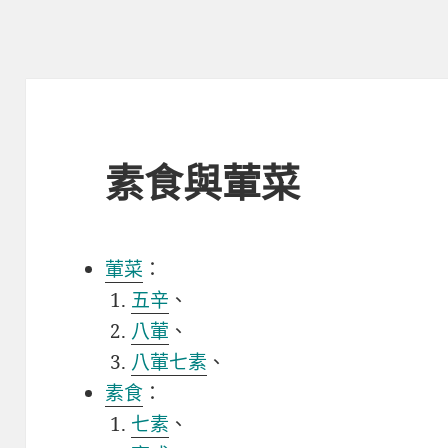
素食與葷菜
葷菜
：
五辛
、
八葷
、
八葷七素
、
素食
：
七素
、