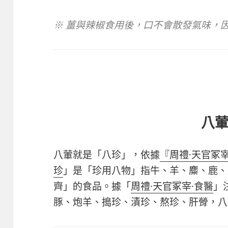
※ 薑與辣椒食用後，口不會散發氣味，
八
八葷就是「八珍」，依據
『周禮·天官冢宰
珍
」是「珍用八物」指牛、羊、麋、鹿、
齊」的食品。據「
周禮·天官冢宰·食醫
」
豚、炮羊、搗珍、漬珍、熬珍、肝膋，八