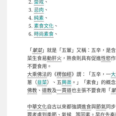
齋戒
、
忌肉
、
純素
、
素食文化
、
時尚素食
、
「
葷菜
」就是「五葷」又稱：五辛，是含
菜生食易
動肝火
，熟食則具有促進
性慾
作
不要食用。
大乘佛法
的《
楞伽經
》謂：「五辛，一
大
蔥（
韭菜
）、五
興渠
。」「素食」的概念
佛教
、
道教
及
一貫道
也主張不要食用「
葷
中華文化
自古以來都強調
進食
與
節氣
同步
要考慮到季節、氣候…等因素。早在先秦