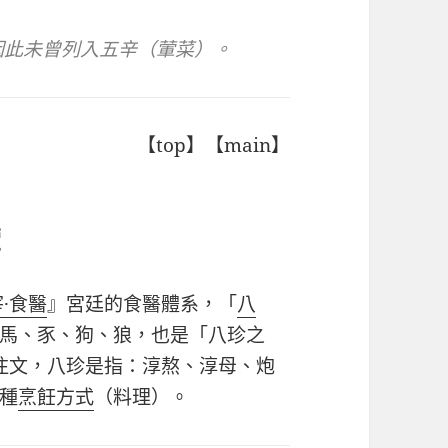
因此未曾列入五辛（葷菜）。
【top】【main】
葷
·食醫
』宮廷的食醫體系，「
八
馬、豕、狗、狼，也是「八珍之
注文，八珍是指：淳熬、淳母、炮
種
烹飪方式
（料理）。