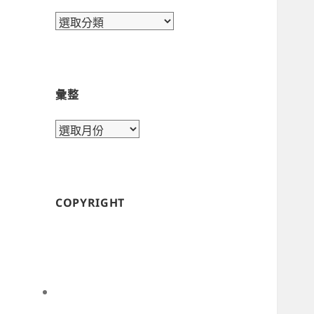
目
錄
彙整
彙
整
COPYRIGHT