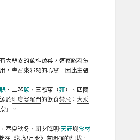
有
大蒜素
的
蔥科
蔬菜，道家認為葷
用，會召來邪惡的心靈，因此主張
蒜
、二茖
蔥
、三慈蔥（
薤
）、四蘭
源於
印度
婆羅門
的飲食
禁忌
；
大乘
菜
」。
，
春夏秋冬
、
朝夕晦明
·
烹飪
與
食材
就在《
禮記月令
》有明確的記載，