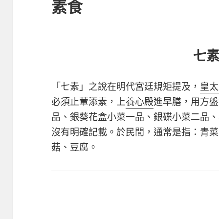
素食
七
「七素」之說在明代宮廷規矩提及，
皇太
必須止葷添素，上
養心殿
進早膳，用方盤
品、銀葵花盒小菜一品、銀碟小菜二品、
沒有明確記載。於民間，通常是指：青菜
菇、豆腐。