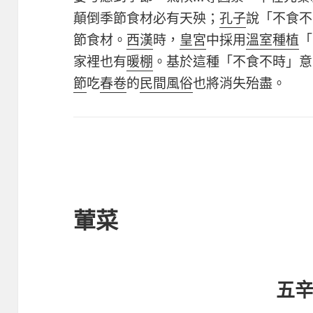
顛倒季節食材必有天殃；
孔子
說「不食不
節食材。
西漢
時，
皇宮
中採用
溫室種植
「
家裡也有
暖棚
。基於這種「不食不時」意
節
吃
春卷
的
民間風俗
也將消失殆盡。
葷菜
五