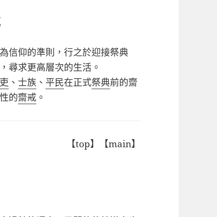
戒
為信仰的準則，行之於迎接祭典
，尋求更高層次的生活。
吏
、
士族
、
平民
在正式
祭典
前的齋
性的
齋戒
。
【top】【main】
肉