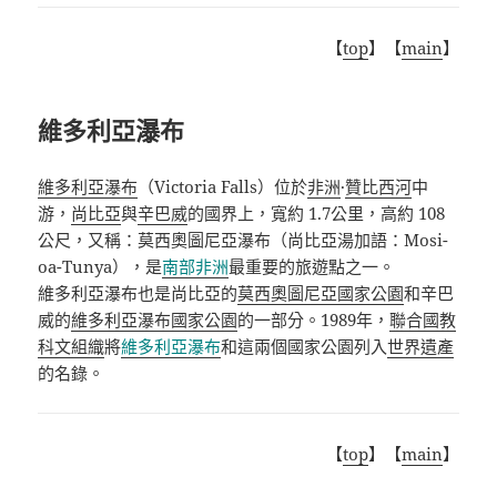
【
top
】【
main
】
維多利亞瀑布
維多利亞瀑布
（Victoria Falls）位於
非洲
·
贊比西河
中
游，
尚比亞
與
辛巴威
的國界上，寬約 1.7公里，高約 108
公尺，又稱：莫西奧圖尼亞瀑布（尚比亞湯加語：Mosi-
oa-Tunya），是
南部非洲
最重要的旅遊點之一。
維多利亞瀑布也是尚比亞的
莫西奧圖尼亞國家公園
和辛巴
威的
維多利亞瀑布國家公園
的一部分。1989年，
聯合國教
科文組織
將
維多利亞瀑布
和這兩個國家公園列入
世界遺產
的名錄。
【
top
】【
main
】