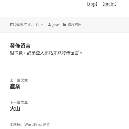
【
top
】【
main
】
發
作
分
2025 年 8 月 14 日
Jose
環境寶庫
佈
者
類
日
期:
發佈留言
很抱歉，必須
登入
網站才能發佈留言。
文
上一篇文章
章
產業
上
導
一
覽
篇
下一篇文章
文
火山
下
章:
一
篇
本站採用 WordPress 建置