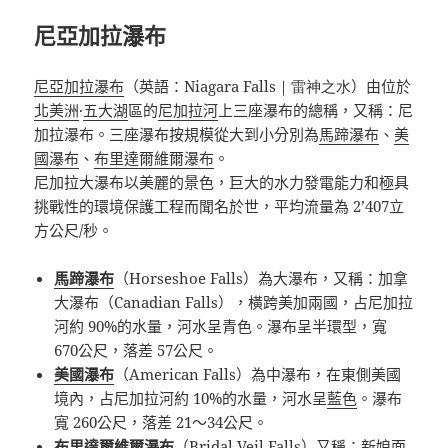
尼亞加拉瀑布
尼亞加拉瀑布
（英語：
Niagara Falls｜雷神之水
）由位於
北美洲
·
五大湖
區的
尼加拉河
上三座瀑布的總稱，又稱：尼
加拉瀑布。三座瀑布按規模從大到小分別為
馬蹄瀑布
、
美
國瀑布
、
布里達爾維爾瀑布
。
尼加拉大瀑布以美麗的景色，巨大的水力發電能力和極具
挑戰性的環境保護工程而聞名於世，平均流量為 2’407立
方公尺/秒。
馬蹄瀑布
（
Horseshoe Falls
）為大瀑布，又稱：加拿
大瀑布（
Canadian Falls
），橫跨美加兩國，占尼加拉
河約 90%的水量，河水呈青色。瀑布呈半環型，寬
670公尺，落差 57公尺。
美國瀑布
（
American Falls
）為中瀑布，在東側美國
境內，占尼加拉河約 10%的水量，河水呈
藍色
。瀑布
寬 260公尺，落差 21～34公尺。
布里達爾維爾瀑布
（
Bridal Veil Falls
）又稱：新娘面