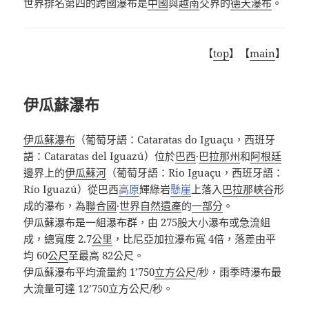
世界排名第四的跨國瀑布是
中國
與
越南
交界的
德天瀑布
。
【
top
】【
main
】
伊瓜蘇瀑布
伊瓜蘇瀑布
（葡萄牙語：Cataratas do Iguaçu，西班牙
語：Cataratas del Iguazú）位於
巴西
·
巴拉那州
和
阿根廷
邊界上的
伊瓜蘇河
（葡萄牙語：Rio Iguaçu，西班牙語：
Río Iguazú）從巴西
高原
輝綠岩
懸崖
上落入
巴拉那峽谷
形
成的瀑布，為
聯合國
·
世界自然遺產
的
一部分
。
伊瓜蘇瀑布是一組瀑布群，由 275股大小瀑布或急流組
成，總寬度 2.7
公里
，比尼亞加拉瀑布寬 4倍，落差由平
均 60
公尺
至最高 82公尺。
伊瓜蘇瀑布平均流量約 1’750
立方公尺
/秒，雨季時瀑布最
大流量可達 12’750立方公尺/秒。