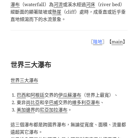
瀑布
（
waterfall
）為
河流
或溪水經過
河床
（
river bed
）
縱斷面的顯著陡坡或
懸崖
（
cliff
）處時，成垂直或近乎垂
直地傾瀉而下的水流景象。
〖
陸地
〗
【
main
】
世界三大瀑布
世界三大瀑布
巴西
和
阿根廷
交界的
伊瓜蘇瀑布
（世界上最寬）、
東非
尚比亞
和
辛巴威
交界的
維多利亞瀑布
、
美加邊界
的
尼亞加拉瀑布
。
這三個瀑布都是跨國界瀑布，無論從寬度、面積、流量都
遠超其它瀑布。