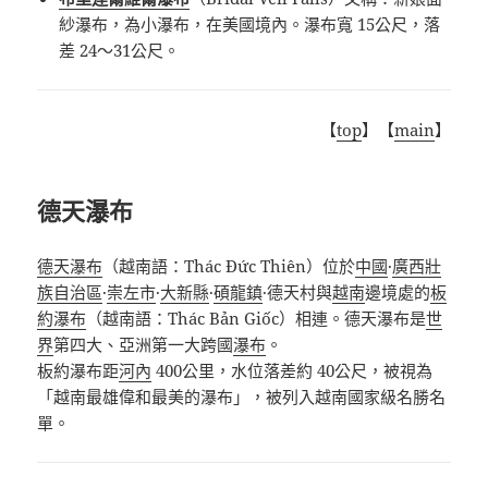
紗瀑布，為小瀑布，在美國境內。瀑布寬 15公尺，落
差 24～31公尺。
【
top
】【
main
】
德天瀑布
德天瀑布
（越南語：Thác Đức Thiên）位於
中國
·
廣西壯
族自治區
·
崇左市
·
大新縣
·
碩龍鎮
·德天村與
越南
邊境處的
板
約瀑布
（越南語：Thác Bản Giốc）相連。德天瀑布是
世
界
第四大、亞洲第一大跨國
瀑布
。
板約瀑布距
河內
400公里，水位落差約 40公尺，被視為
「越南最雄偉和最美的瀑布」，被列入越南國家級名勝名
單。