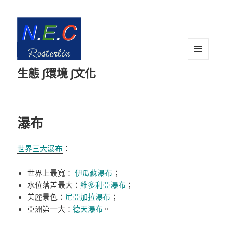
選單及
生態 ∫環境 ∫文化
小工具
瀑布
世界三大瀑布
：
世界上最寬：
伊瓜蘇瀑布
；
水位落差最大：
維多利亞瀑布
；
美麗景色：
尼亞加拉瀑布
；
亞洲第一大：
德天瀑布
。