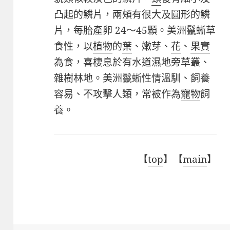
凸起的鱗片，兩頰有很大及圓形的鱗
片，每胎產卵
24
～
45
顆。
美洲鬣蜥
草
食性，以
植物
的
葉
、嫩芽、
花
、
果實
為食，喜棲息於有水道濕地旁草叢、
雜樹林地。
美洲鬣蜥
性情溫馴、飼養
容易、不攻擊人類，常被作為
寵物
飼
養。
【
top
】【
main
】