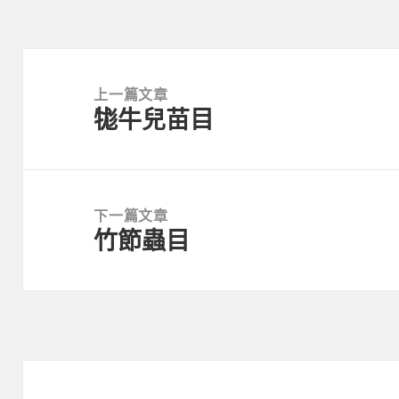
文
章
上一篇文章
牻牛兒苗目
導
上
覽
一
篇
文
下一篇文章
章:
竹節蟲目
下
一
篇
文
章: