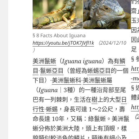
們
齋
玉
因
§ 8 Facts About Iguana
因
https://youtu.be/jTOK7JVfl1k
（2024/12/10
足。
）
§
美洲鬣蜥
（
Iguana iguana
）為
有鱗
ht
目
·
鬣蜥亞目
（曾經為
蜥蜴亞目
的一個
-m
下目）
·
美洲鬣蜥科
·
美洲鬣蜥屬
§
（
Iguana
｜
3
種）的一種沿背部至尾
體
巴有一列棘刺，
生活在
樹
上的大型
日
ht
行性
·
蜥蜴
，身長可達
1
～
2
公尺，壽
（
命長達
10
年，又稱：綠鬣蜥。美洲鬣
蜥分佈於美洲大陸，
頭上有頂眼，樣
貌類似較淡色的鱗片，
頸
後有細小及