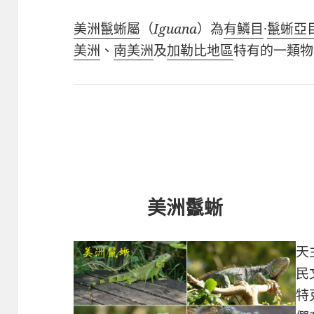
美洲鬣蜥屬
（
Iguana
）
為
有鱗目
·
鬣蜥亞
美洲
、
南美洲
及
加勒比地區
特有的一類物
美洲鬣蜥
天
民
特