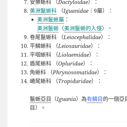
安樂蜥科 （
Dactyloidae
）：
美洲鬣蜥科
（
Iguanidae
｜9屬）：
美洲鬣蜥屬
：
美洲鬣蜥
（
美洲鬣蜥的入侵
）、
卷尾鬣蜥科 （
Leiocephalidae
）：
平鱗蜥科 （
Leiosauridae
）：
平咽蜥科 （
Liolaemidae
）：
盾尾蜥科 （
Opluridae
）：
角蜥科 （
Phrynosomatidae
）：
嵴尾蜥科 （
Tropiduridae
）：
鬣蜥亞目
（
Iguania
）
為
有鱗目
的一個亞
目）。