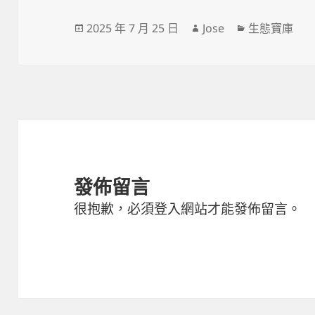
發
作
分
2025 年 7 月 25 日
Jose
生態寶庫
佈
者
類
日
期:
發佈留言
很抱歉，必須
登入
網站才能發佈留言。