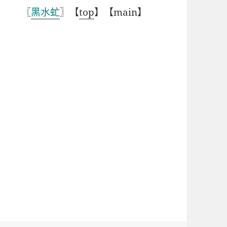
〖
黑水虻
〗【
top
】【main】