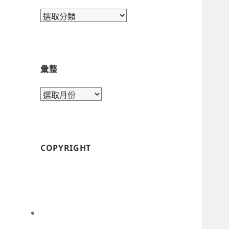
目
錄
彙整
彙
整
COPYRIGHT