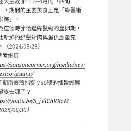
在天主教節日 3~4月的「四旬
」，期間的主要美食正是「綠鬣蜥
米粽」。
為這個時節恰逢綠鬣蜥的產卵期，
此新鮮的綠鬣蜥肉與蛋供應量充
（2024/05/28）
 參考網頁
tps://sousoucorner.org/media/new
exico-iguana/
近期南臺灣捕捉
750
噸的綠鬣蜥屍
最終去哪了
?
tps://youtu.be/5_jVlChRKzM
2025/06/30
）