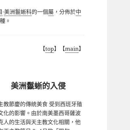
目
·
美洲鬣蜥科
的一個
屬
，分佈於
中
種。
【
top
】【
main
】
美洲鬣蜥的入侵
主教節慶的傳統美食 受到西班牙殖
文化的影響。由於南美墨西哥薩波
克人的生活與天主教文化相關，他