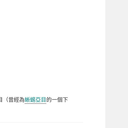
目（曾經為
蜥蜴亞目
的一個下