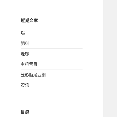
關
鍵
字:
近期文章
場
肥料
走廊
主扭舌目
笠形腹足亞綱
資訊
目錄