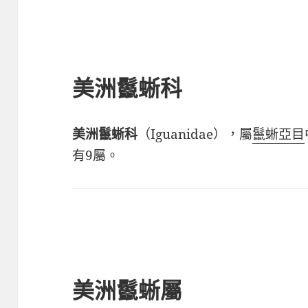
美洲鬣蜥科
美洲鬣蜥科
（Iguanidae），屬
鬣蜥亞目
有9屬。
美洲鬣蜥屬