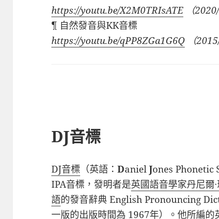
https://youtu.be/X2M0TRIsATE
（2020/
¶ 自然發音與KK音標
https://youtu.be/qPP8ZGa1G6Q
（2015
DJ音標
DJ音標
（英語：
D
aniel
J
ones Phone
IPA音標，發明者是
英國語音學家丹尼爾·
語
的發音辭典 English Pronouncing 
一版的出版時間為 1967年）。他所編