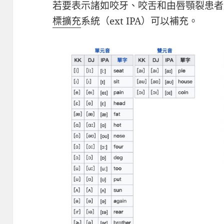
若要表示諸如咬牙、咬舌和由唇顎裂患者
標擴充
系統（ext IPA）可以補充。