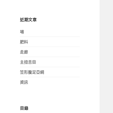
關
鍵
字:
近期文章
場
肥料
走廊
主扭舌目
笠形腹足亞綱
資訊
目錄