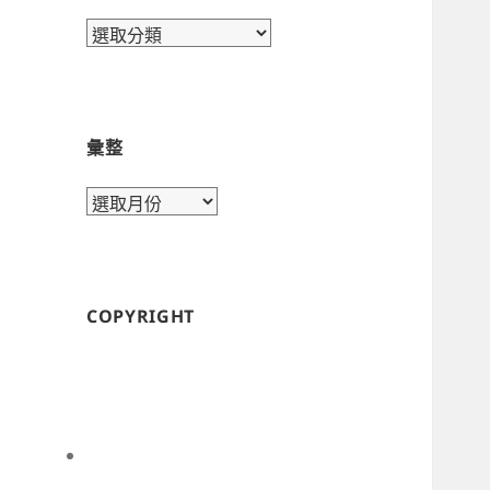
目
錄
彙整
彙
整
COPYRIGHT