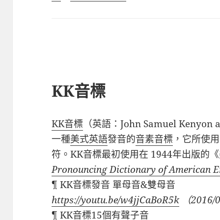
KK音標
KK音標
（英語：John Samuel Kenyon a
一種
美式英語
發音的
音素
音標
，它所使用
符。KK音標最初使用在 1944年出版的
Pronouncing Dictionary of American E
¶ KK音標發音 單母音&雙母音
https://youtu.be/w4jjCaBoR5k
（2016/0
¶ KK音標15個有聲子音