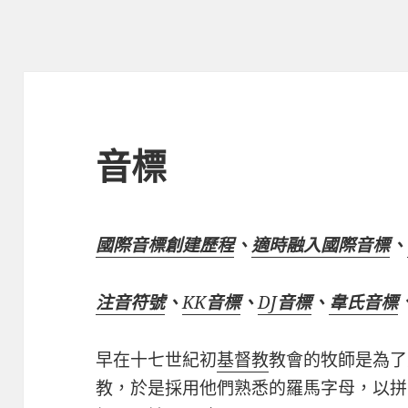
音標
國際音標創建歷程
、
適時融入國際音標
、
注音符號
、
KK
音標
、
DJ
音標
、
韋氏音標
早在十七世紀初
基督教
教會的牧師是為了
教，於是採用他們熟悉的羅馬字母，以拼