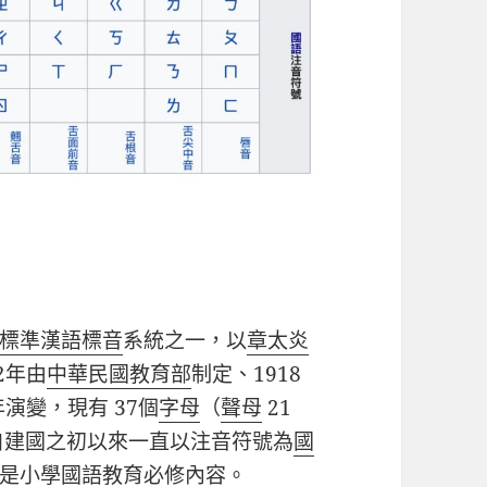
標準漢語
標音
系統之一，以
章太炎
2年由
中華民國教育部
制定、1918
演變，現有 37個
字母
（
聲母
21
自建國之初以來一直以注音符號為
國
是
小學
國語教育必修內容。