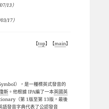
07/13）
/03/17）
【
top
】【
main
】
tic Symbol），是一種標英式發音的
瓊斯
。他根據 IPA編了一本
英國英
Dictionary（第 1版至第 13版，最後
的英語發音字典代表了
公認發音