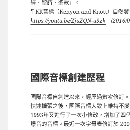
經、聖詩、聖歌」。
¶ KK音標（Kenyon and Knott）自
https://youtu.be/ZjuZQN-u3zk
（2016/0
國際音標創建歷程
國際音標
自創建以來，經歷過數次修訂。在 
快速擴張之後，國際音標大致上維持不變，
1993年又進行了一次小修改，增加了
爆音的音標。最近一次字母表修訂於 200