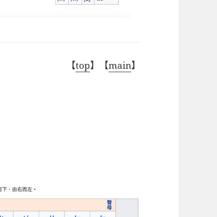
【
top
】【
main
】