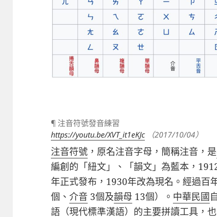
¶ 注音符號發音練習
https://youtu.be/XVT_it1eKJc
（2017/10/04）
注音符號
，原名注音字母，簡稱注音，是
編創的「紐文」、「韻文」為藍本，191
年正式發布，1930年改為現名。經過百年
個、
介音
3個及
韻母
13個）。
中華民國
語
（
現代標準漢語
）的主要拼讀工具，也