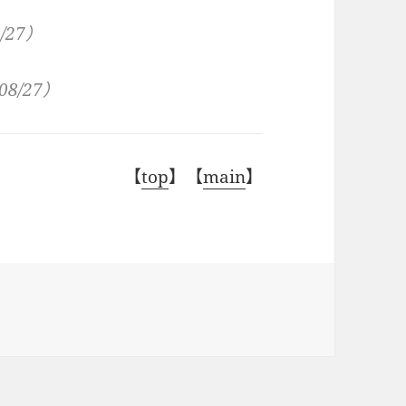
/27
）
08/27
）
【
top
】
【
main
】