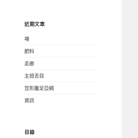
關
鍵
字:
近期文章
場
肥料
走廊
主扭舌目
笠形腹足亞綱
資訊
目錄