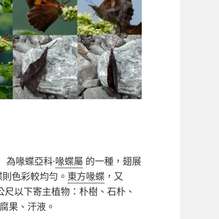
）為喙蝶亞科
·
喙蝶屬
的一種，翅展
蝶則色彩較均勻。
東方喙蝶
，又
公尺以下寄主植物：朴樹、石朴、
腐果、汗液。