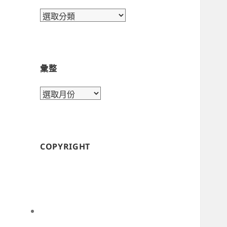
目
錄
彙整
彙
整
COPYRIGHT