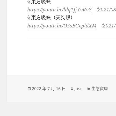
§
東方喙蝶
https://youtu.be/ldq1JjYvRvY
（
2021/08
§
東方喙蝶
（天狗蝶）
https://youtu.be/O5sBGepldXM
（
2021/
發
作
分
2022 年 7 月 16 日
Jose
生態寶庫
佈
者
類
日
期: