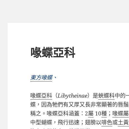
喙蝶亞科
東方喙蝶
、
喙蝶亞科
（
Libytheinae
）是
蛺蝶科
中的
蝶，因為牠們有又厚又長非常顯著的
唇鬚
稱之。喙蝶亞科涵蓋：
2
屬
10
種
；
喙蝶屬
中型蝴蝶，飛行迅速；翅膀以
啡色
或
土黃