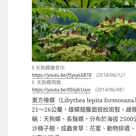
§ 天狗蝶棲息中
https://youtu.be/f5yxysIi878
（2018/06/12）
§ 天狗蝶飛舞
https://youtu.be/XSloJlcUxjo
（2014/06/08）
東方喙蝶
（
Libythea lepita formosana
21
～
26
公釐，雄蝶翅腹面斑紋斑駁，雌
稱：天狗蝶、長鬚蝶，分布於海拔
2500
沙楠子樹，成蟲食草：花蜜、動物排遺、