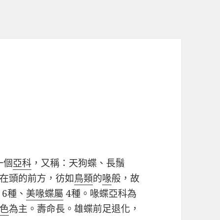
一個
亞科
，又稱：天狗蝶、長鬚
在頭的前方，彷如
鳥類
的
喙
般，故
6
種
、
美喙蝶屬
4
種。喙蝶亞科為
色
為主。壽命長。雄蝶前足退化，