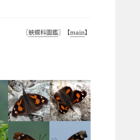
〖
蛺蝶科圖鑑
〗【
main
】