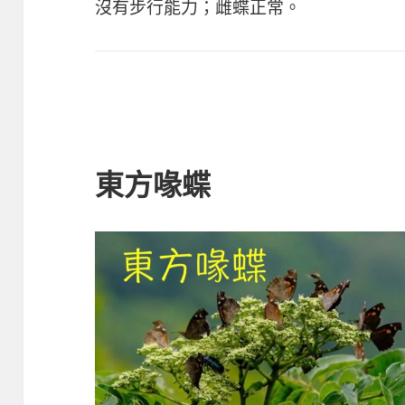
沒有步行能力；雌蝶正常。
東方喙蝶