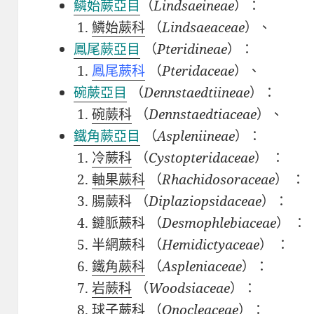
鱗始蕨亞目
（
Lindsaeineae
）：
鱗始蕨科
（
Lindsaeaceae
）、
鳳尾蕨亞目
（
Pteridineae
）：
鳳尾蕨科
（
Pteridaceae
）、
碗蕨亞目
（
Dennstaedtiineae
）：
碗蕨科
（
Dennstaedtiaceae
）、
鐵角蕨亞目
（
Aspleniineae
）：
冷蕨科
（
Cystopteridaceae
）
：
軸果蕨科
（
Rhachidosoraceae
）
：
腸蕨科
（
Diplaziopsidaceae
）：
鏈脈蕨科
（
Desmophlebiaceae
）
：
半網蕨科
（
Hemidictyaceae
）
：
鐵角蕨科
（
Aspleniaceae
）：
岩蕨科
（
Woodsiaceae
）：
球子蕨科
（
Onocleaceae
）：