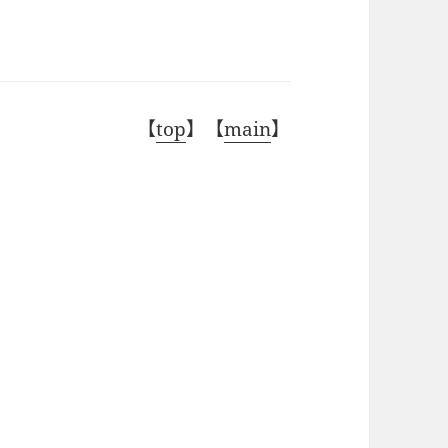
【
top
】【
main
】