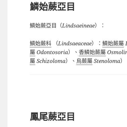
鱗始蕨亞目
鱗始蕨亞目（
Lindsaeineae
）：
鱗始蕨科
（
Lindsaeaceae
）：
鱗始蕨屬
屬
Odontosoria
）、
香鱗始蕨屬
Osmoli
屬
Schizoloma
）
、
烏蕨屬
Stenoloma
）
鳳尾蕨亞目