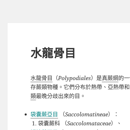
水龍骨目
水龍骨目
（
Polypodiales
）是
真蕨綱
的一
存蕨類物種。它們分布於熱帶、亞熱帶和
類
最晚分歧出來的目。
袋囊蕨亞目
（
Saccolomatineae
）：
袋囊蕨科 （
Saccolomataceae
）、