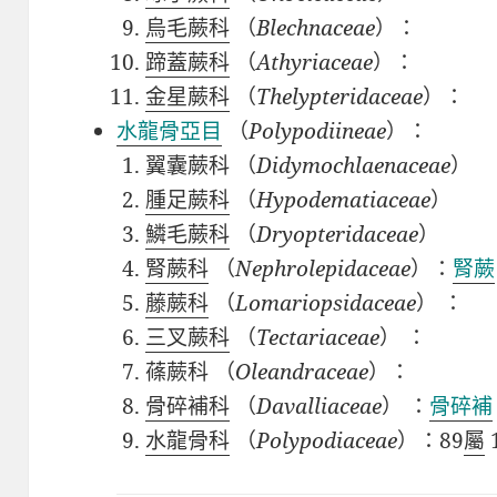
烏毛蕨科
（
Blechnaceae
）：
蹄蓋蕨科
（
Athyriaceae
）：
金星蕨科
（
Thelypteridaceae
）：
水龍骨亞目
（
Polypodiineae
）：
翼囊蕨科
（
Didymochlaenaceae
）
腫足蕨科
（
Hypodematiaceae
）
鱗毛蕨科
（
Dryopteridaceae
）
腎蕨科
（
Nephrolepidaceae
）：
腎蕨
藤蕨科
（
Lomariopsidaceae
）
：
三叉蕨科
（
Tectariaceae
）
：
蓧蕨科
（
Oleandraceae
）：
骨碎補科
（
Davalliaceae
）
：
骨碎補
水龍骨科
（
Polypodiaceae
）：89
屬
1