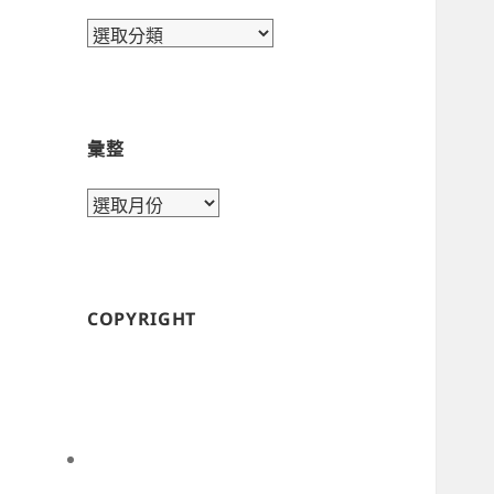
目
錄
彙整
彙
整
COPYRIGHT