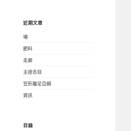
關
鍵
字:
近期文章
場
肥料
走廊
主扭舌目
笠形腹足亞綱
資訊
目錄