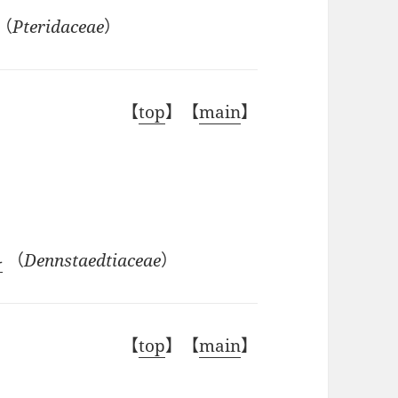
（
Pteridaceae
）
【
top
】【
main
】
科
（
Dennstaedtiaceae
）
【
top
】【
main
】