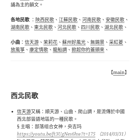
誦為主的韻文。
各地民歌
：
陝西民歌
、
江蘇民歌
、
河南民歌
、
安徽民歌
、
湖南民歌
、
東北民歌
、
河北民歌
、
四川民歌
、
湖北民歌
、
小曲
：
信天游
、
茉莉花
、
蘇州好風光
、
無錫景
、
采紅菱
、
放風箏
、
康定情歌
、
龍船調
、
掀起你的蓋頭來
、
【
main
】
西北民歌
信天游
又稱：順天游、山曲、爬山調，是流傳於中國
西北部晉語地區的一種民歌。
§ 主唱：部落组合女神，央吉玛
https://youtu.be/ft3UgNes6hw?t=175
（2014/03/31）