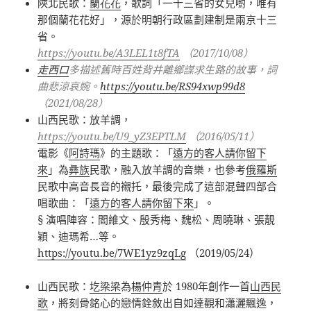
陝北民歌：
蘭花花
，歌詞「一十三省的女兒喲，唯有
那個蘭花花好」，源於明朝行政區劃建制是兩京十三
省。
https://youtu.be/A3LEL1t8fTA
（2017/10/08）
走西口
多描述舊時百姓背井離鄉謀求生路的故事，詞
曲悲涼哀婉。
https://youtu.be/RS94xwp99d8
（2021/08/28）
山西民歌：放羊調，
https://youtu.be/U9_yZ3EPTLM
（2016/05/11）
電影《
阿詩瑪
》的主題歌：「
遠方的客人請你留下
來
」為
彝族
民歌，融入放羊調的音樂，也參考
俄羅斯
民歌中高音長音的襯托，最後完成了這部混聲四部合
唱歌曲：「
遠方的客人請你留下來
」。
§ 演唱陣容：閻維文、殷秀梅、魏松、周曉琳、張靚
穎、迪瑪希
…
等。
https://youtu.be/7WE1yz9zqLg
（
2019/05/24
）
山西民歌：
圪梁梁
為
楊仲青
於 1980年創作一首
山西民
歌
，將刻骨銘心的戀情銓敘出自如達觀和瀟灑飄逸，