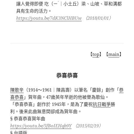
ˋ
讓人覺得即便 圪（ㄧ
｜小土丘）梁、山坡、草和溝都
具有生命的活力。
https://youtu.be/7dK3NClHBUw
（2018/01/01）
【
top
】【
main
】
恭喜恭喜
陳歌辛
（1914～1961｜陳昌壽）以筆名「慶餘」創作「
恭
喜恭喜
」賀年曲，47歲英年早逝的他被譽為歌仙。
「恭喜恭喜」創作於 1945年，是為了慶祝
抗日戰爭
勝
利。後来此曲無意間卻成為賀年曲。
§ 恭喜恭喜賀年曲
https://youtu.be/5fBoIEHqb9Y
（2015/02/19）
§ 台語版