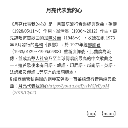
月亮代表我的心
《
月亮代表我的心
》是一首華語流行音樂經典歌曲，
孫儀
（
1928/05/11
～）作詞、
翁清溪
（
1936
～
2012
）作曲。最
先錄唱這首歌曲的是
陳芬蘭
（
1948
～），收錄在她
1973
年
5
月發行的
專輯
《夢鄉》。於
1977
年經
鄧麗君
（
1953/01/29
～
1995/05/08
）重新演繹後，此曲廣為流
傳，並成為
華人社會
乃至全球傳唱度最高的中文歌曲之
一。這首歌後來有日語、韓語、印尼語、越南語、英語、
法語版及俄語
…
等語言的填詞版本。
§
紐西蘭管弦樂團的鋼琴家彈奏一首華語流行音樂經典歌
曲：
月亮代表我的心
https://youtu.be/EysWSJeEyoM
（
2019/12/02
）
【
top
】【
main
】