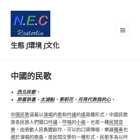
選單及
生態 ∫環境 ∫文化
小工具
中國的民歌
西北民歌
、
恭喜恭喜
、
太湖船
、
茉莉花
、
月亮代表我的心
、
中國民歌
涵蓋以
演唱
的
歌
和
吟誦
的
謠
兩種形式。中國民歌
是各民族人們隨口
吟誦
、
哼唱
的
小曲
，也是一種
民間音
樂
，由勞動人民集體創作、可以的口頭傳唱、樂器
獨奏
也
適於
演唱
的
歌曲
，是民間文學的一種形式，民歌多為以吟