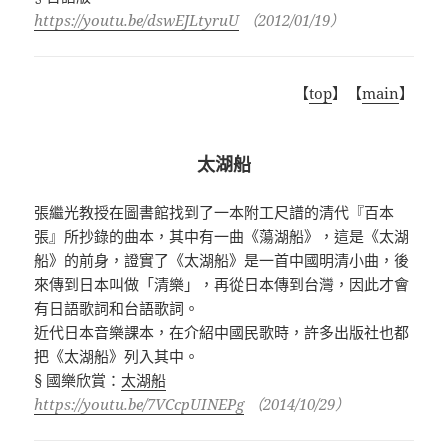
https://youtu.be/dswEJLtyruU
（2012/01/19）
【
top
】【
main
】
太湖船
張繼光教授在圖書館找到了一本附工尺譜的清代『百本
張』所抄錄的曲本，其中有一曲《蕩湖船》，這是《太湖
船》的前身，證實了《太湖船》是一首中國明清小曲，後
來傳到日本叫做「清樂」，再從日本傳到台灣，因此才會
有日語歌詞和台語歌詞。
近代日本音樂課本，在介紹中國民歌時，許多出版社也都
把《太湖船》列入其中。
§ 國樂欣賞：
太湖船
https://youtu.be/7VCcpUINEPg
（2014/10/29）