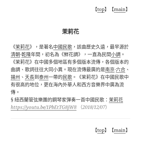
【
top
】【
main
】
茉莉花
《
茉莉花
》，是著名
中國民歌
，該曲歷史久遠，最早源於
清朝
·
乾隆
年間，初名為《鮮花調》，一直為民間
小調
。
《茉莉花》在中國多個地區有多個版本流傳，各個版本的
曲調、歌詞往往大同小異。現在流傳最廣的是
南京
·
六合
、
揚州
、
天長
到
泰州
一帶的
民歌
。《茉莉花》在中國民歌中
有很高的地位，更在海內外華人和西方音樂界中廣為流
傳。
§
紐西蘭管弦樂團的鋼琴家彈奏一首中國民歌：
茉莉花
https://youtu.be/1PbEtTG8jW8
（
2018/12/07
）
【
top
】【
main
】